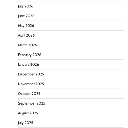
July 2026
June 2026
May 2026
April 2026
March 2026
February 2026
January 2026
December 2025
November 2025
October 2025
September 2025
August 2025
July 2025