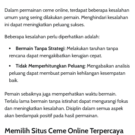
Dalam permainan ceme online, terdapat beberapa kesalahan
umum yang sering dilakukan pemain. Menghindari kesalahan
ini dapat meningkatkan peluang sukses.
Beberapa kesalahan perlu diperhatikan adalah:
Bermain Tanpa Strategi
: Melakukan taruhan tanpa
rencana dapat mengakibatkan kerugian cepat.
Tidak Memperhitungkan Peluang
: Mengabaikan analisis
peluang dapat membuat pemain kehilangan kesempatan
baik.
Pemain sebaiknya juga memperhatikan waktu bermain.
Terlalu lama bermain tanpa istirahat dapat mengurangi fokus
dan meningkatkan kesalahan. Disiplin dalam semua aspek
akan berdampak positif pada hasil permainan.
Memilih Situs Ceme Online Terpercaya