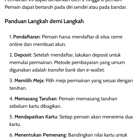
Pemain dapat bertaruh pada diri sendiri atau pada bandar.
Panduan Langkah demi Langkah
Pendaftaran
: Pemain harus mendaftar di situs ceme
online dan membuat akun.
Deposit
: Setelah mendaftar, lakukan deposit untuk
memulai permainan. Metode pembayaran yang umum
digunakan adalah transfer bank dan e-wallet.
Memilih Meja
: Pilih meja permainan yang sesuai dengan
taruhan.
Memasang Taruhan
: Pemain memasang taruhan
sebelum kartu dibagikan.
Mendapatkan Kartu
: Setiap pemain akan menerima dua
kartu.
Menentukan Pemenang
: Bandingkan nilai kartu untuk