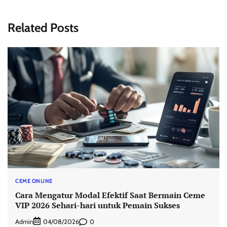
Related Posts
CEME ONLINE
Cara Mengatur Modal Efektif Saat Bermain Ceme
VIP 2026 Sehari-hari untuk Pemain Sukses
Admin
0
04/08/2026