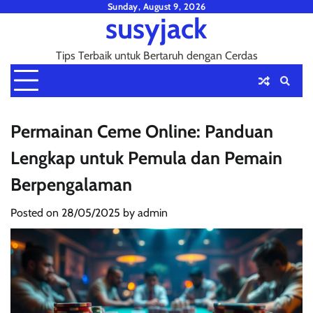
Skip
Sunday, August 9, 2026
susyjack
to
content
Tips Terbaik untuk Bertaruh dengan Cerdas
Permainan Ceme Online: Panduan
Lengkap untuk Pemula dan Pemain
Berpengalaman
Posted on
28/05/2025
by
admin