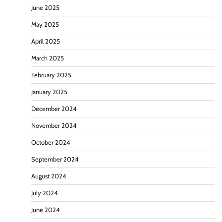
June 2025
May 2025
April 2025
March 2025
February 2025
January 2025
December 2024
November 2024
October 2024
September 2024
August 2024
July 2024
June 2024