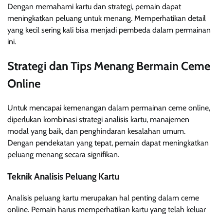
Dengan memahami kartu dan strategi, pemain dapat
meningkatkan peluang untuk menang. Memperhatikan detail
yang kecil sering kali bisa menjadi pembeda dalam permainan
ini.
Strategi dan Tips Menang Bermain Ceme
Online
Untuk mencapai kemenangan dalam permainan ceme online,
diperlukan kombinasi strategi analisis kartu, manajemen
modal yang baik, dan penghindaran kesalahan umum.
Dengan pendekatan yang tepat, pemain dapat meningkatkan
peluang menang secara signifikan.
Teknik Analisis Peluang Kartu
Analisis peluang kartu merupakan hal penting dalam ceme
online. Pemain harus memperhatikan kartu yang telah keluar