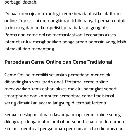
berbagai daerah.
Dengan kemajuan teknologi, ceme beradaptasi ke platform
online. Transisi ini memungkinkan lebih banyak pemain untuk
terhubung dan berkompetisi tanpa batasan geografis.
Permainan ceme online memanfaatkan kecepatan akses
internet untuk menghadirkan pengalaman bermain yang lebih
interaktif dan menantang.
Perbedaan Ceme Online dan Ceme Tradisional
Ceme Online memiliki sejumlah perbedaan mencolok
dibandingkan versi tradisional. Pertama, ceme online
menawarkan kemudahan akses melalui perangkat seperti
smartphone dan komputer, sementara ceme tradisional
sering dimainkan secara langsung di tempat tertentu.
Kedua, meskipun aturan dasarnya mirip, ceme online sering
dilengkapi dengan fitur tambahan seperti chat dan turnamen.
Fitur ini membuat pengalaman permainan lebih dinamis dan