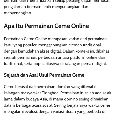
bermain dan memanfaatkan setiap peluang dapat membuat
pengalaman bermain lebih menguntungkan dan
menyenangkan.
Apa Itu Permainan Ceme Online
Permainan Ceme Online merupakan varian dari permainan
kartu yang populer, menggabungkan elemen tradisional
dengan kemudahan akses digital. Dalam konteks ini, dibahas
sejarah permainan, perbedaan antara platform online dan
tradisional, serta popularitasnya di kalangan pemain digital.
Sejarah dan Asal Usul Permainan Ceme
Ceme berasal dari permainan domino yang dikenal di
kalangan masyarakat Tionghoa. Permainan ini telah ada sejak
lama dalam budaya Asia, di mana domino sering dimainkan
dalam berbagai acara sosial. Seiring berjalannya waktu, ceme
mengalami evolusi, dengan variasi aturan yang berbeda di