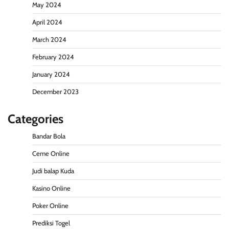
May 2024
April 2024
March 2024
February 2024
January 2024
December 2023
Categories
Bandar Bola
Ceme Online
Judi balap Kuda
Kasino Online
Poker Online
Prediksi Togel