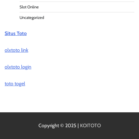
Slot Online
Uncategorized
Situs Toto
olxtoto link
olxtoto login
toto togel
Copyright © 2025 |
KOITOTO