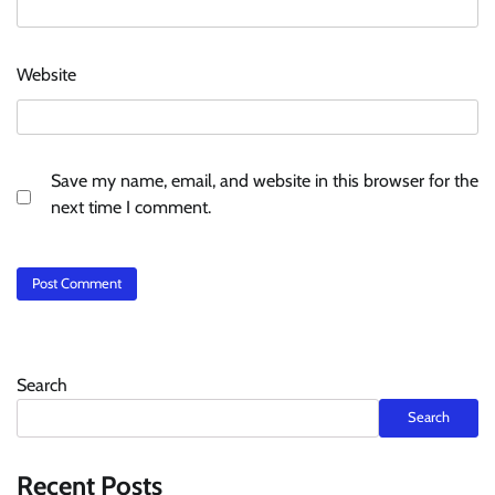
Website
Save my name, email, and website in this browser for the
next time I comment.
Search
Search
Recent Posts