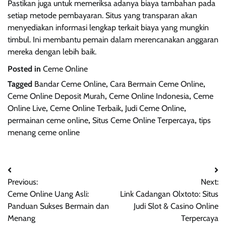
Pastikan juga untuk memeriksa adanya biaya tambahan pada
setiap metode pembayaran. Situs yang transparan akan
menyediakan informasi lengkap terkait biaya yang mungkin
timbul. Ini membantu pemain dalam merencanakan anggaran
mereka dengan lebih baik.
Posted in
Ceme Online
Tagged
Bandar Ceme Online
,
Cara Bermain Ceme Online
,
Ceme Online Deposit Murah
,
Ceme Online Indonesia
,
Ceme
Online Live
,
Ceme Online Terbaik
,
Judi Ceme Online
,
permainan ceme online
,
Situs Ceme Online Terpercaya
,
tips
menang ceme online
Post
Previous:
Next:
navigation
Ceme Online Uang Asli:
Link Cadangan Olxtoto: Situs
Panduan Sukses Bermain dan
Judi Slot & Casino Online
Menang
Terpercaya