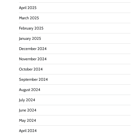
April 2025
March 2025
February 2025
January 2025
December 2024
November 2024
October 2024
September 2024
August 2024
July 2024
June 2024
May 2024
April 2024