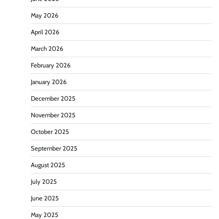
May 2026
April 2026
March 2026
February 2026
January 2026
December 2025
November 2025
October 2025
September 2025
August 2025
July 2025
June 2025
May 2025