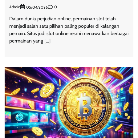
Admin
0
05/04/2026
Dalam dunia perjudian online, permainan slot telah
menjadi salah satu pilihan paling populer di kalangan
pemain. Situs judi slot online resmi menawarkan berbagai
permainan yang […]