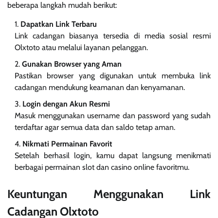
beberapa langkah mudah berikut:
Dapatkan Link Terbaru
Link cadangan biasanya tersedia di media sosial resmi
Olxtoto atau melalui layanan pelanggan.
Gunakan Browser yang Aman
Pastikan browser yang digunakan untuk membuka link
cadangan mendukung keamanan dan kenyamanan.
Login dengan Akun Resmi
Masuk menggunakan username dan password yang sudah
terdaftar agar semua data dan saldo tetap aman.
Nikmati Permainan Favorit
Setelah berhasil login, kamu dapat langsung menikmati
berbagai permainan slot dan casino online favoritmu.
Keuntungan Menggunakan Link
Cadangan Olxtoto