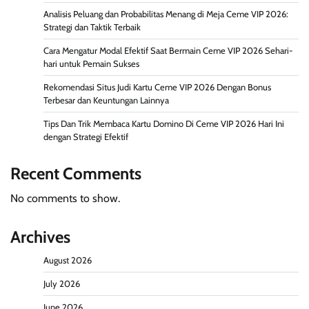
Analisis Peluang dan Probabilitas Menang di Meja Ceme VIP 2026:
Strategi dan Taktik Terbaik
Cara Mengatur Modal Efektif Saat Bermain Ceme VIP 2026 Sehari-
hari untuk Pemain Sukses
Rekomendasi Situs Judi Kartu Ceme VIP 2026 Dengan Bonus
Terbesar dan Keuntungan Lainnya
Tips Dan Trik Membaca Kartu Domino Di Ceme VIP 2026 Hari Ini
dengan Strategi Efektif
Recent Comments
No comments to show.
Archives
August 2026
July 2026
June 2026