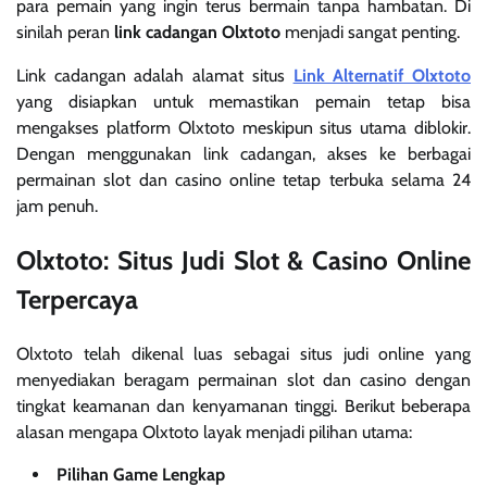
para pemain yang ingin terus bermain tanpa hambatan. Di
sinilah peran
link cadangan Olxtoto
menjadi sangat penting.
Link cadangan adalah alamat situs
Link Alternatif Olxtoto
yang disiapkan untuk memastikan pemain tetap bisa
mengakses platform Olxtoto meskipun situs utama diblokir.
Dengan menggunakan link cadangan, akses ke berbagai
permainan slot dan casino online tetap terbuka selama 24
jam penuh.
Olxtoto: Situs Judi Slot & Casino Online
Terpercaya
Olxtoto telah dikenal luas sebagai situs judi online yang
menyediakan beragam permainan slot dan casino dengan
tingkat keamanan dan kenyamanan tinggi. Berikut beberapa
alasan mengapa Olxtoto layak menjadi pilihan utama:
Pilihan Game Lengkap