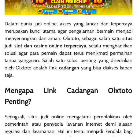
Dalam dunia judi online, akses yang lancar dan terpercaya
merupakan kunci utama agar pengalaman bermain menjadi
menyenangkan dan aman. Olxtoto, sebagai salah satu
situs
judi slot dan casino online terpercaya
, selalu menghadirkan
solusi agar para pemain dapat terus menikmati permainan
tanpa gangguan. Salah satu solusi penting yang disediakan
oleh Olxtoto adalah
link cadangan
yang bisa diakses kapan
saja.
Mengapa Link Cadangan Olxtoto
Penting?
Seringkali, situs judi online mengalami pemblokiran oleh
pemerintah atau penyedia layanan internet demi alasan
regulasi dan keamanan. Hal ini tentu menjadi kendala bagi