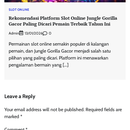
SLOT ONLINE
Rekomendasi Platform Slot Online Jungle Gorilla
Gacor Paling Dicari Pemain Terbaik Tahun Ini
Admin
0
13/01/2026
Permainan slot online semakin populer di kalangan
pemain, dan Jungle Gorilla Gacor menjadi salah satu
pilihan yang paling dicari. Platform ini menawarkan
pengalaman bermain yang […]
Leave a Reply
Your email address will not be published.
Required fields are
marked
*
Comment
*