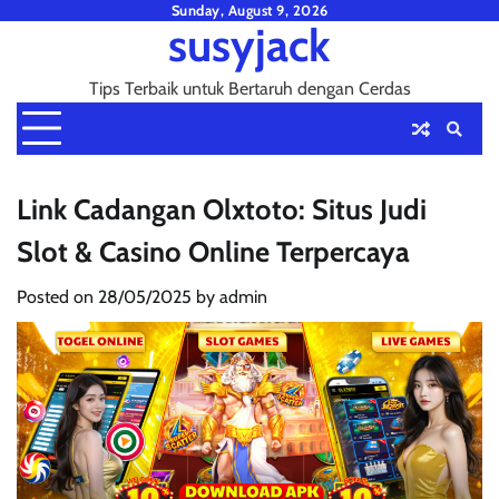
Skip
Sunday, August 9, 2026
susyjack
to
content
Tips Terbaik untuk Bertaruh dengan Cerdas
Link Cadangan Olxtoto: Situs Judi
Slot & Casino Online Terpercaya
Posted on
28/05/2025
by
admin