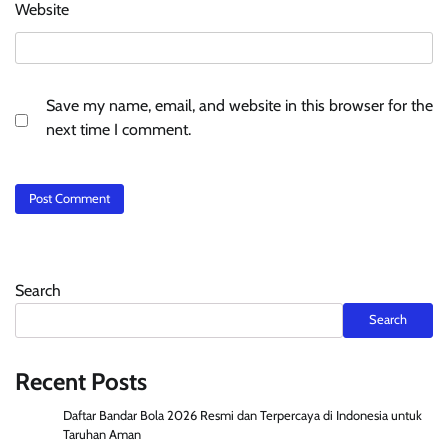
Website
Save my name, email, and website in this browser for the
next time I comment.
Search
Search
Recent Posts
Daftar Bandar Bola 2026 Resmi dan Terpercaya di Indonesia untuk
Taruhan Aman