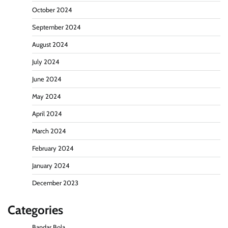
October 2024
September 2024
August 2024
July 2024
June 2024
May 2024
April 2024
March 2024
February 2024
January 2024
December 2023
Categories
Bandar Bola