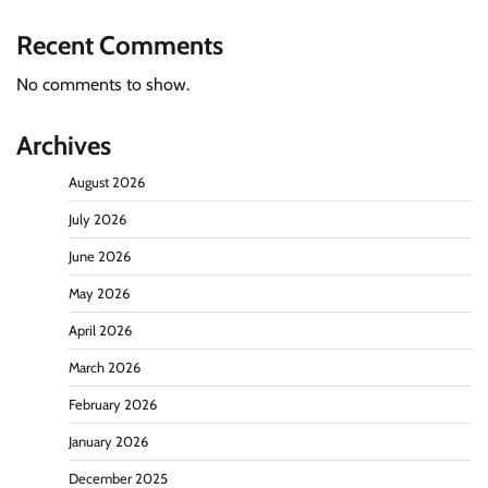
Recent Comments
No comments to show.
Archives
August 2026
July 2026
June 2026
May 2026
April 2026
March 2026
February 2026
January 2026
December 2025