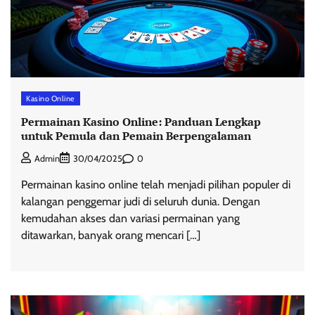
Kasino Online
Permainan Kasino Online: Panduan Lengkap
untuk Pemula dan Pemain Berpengalaman
0
Admin
30/04/2025
Permainan kasino online telah menjadi pilihan populer di
kalangan penggemar judi di seluruh dunia. Dengan
kemudahan akses dan variasi permainan yang
ditawarkan, banyak orang mencari […]