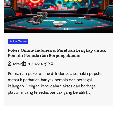
Poker Online
Poker Online Indonesia: Panduan Lengkap untuk
Pemain Pemula dan Berpengalaman
0
Admin
20/04/2025
Permainan poker online di Indonesia semakin populer,
menarik perhatian banyak pemain dari berbagai
kalangan. Dengan kemudahan akses dan berbagai
platform yang tersedia, banyak yang beralih […]