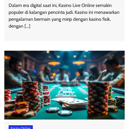
Dalam era digital saat ini, Kasino Live Online semakin
populer di kalangan pencinta judi. Kasino ini menawarkan
pengalaman bermain yang mirip dengan kasino fisik,
dengan […]
Kasino Online