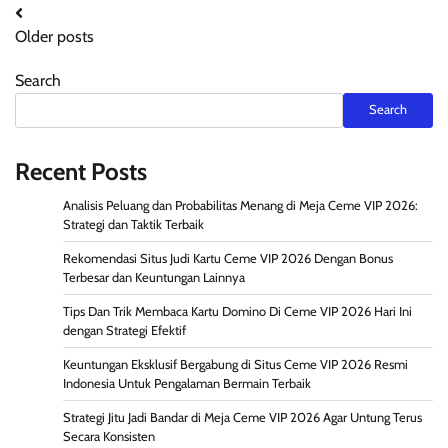
Posts
Older posts
navigation
Search
Search
Recent Posts
Analisis Peluang dan Probabilitas Menang di Meja Ceme VIP 2026:
Strategi dan Taktik Terbaik
Rekomendasi Situs Judi Kartu Ceme VIP 2026 Dengan Bonus
Terbesar dan Keuntungan Lainnya
Tips Dan Trik Membaca Kartu Domino Di Ceme VIP 2026 Hari Ini
dengan Strategi Efektif
Keuntungan Eksklusif Bergabung di Situs Ceme VIP 2026 Resmi
Indonesia Untuk Pengalaman Bermain Terbaik
Strategi Jitu Jadi Bandar di Meja Ceme VIP 2026 Agar Untung Terus
Secara Konsisten