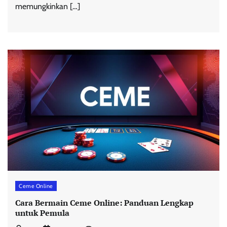
memungkinkan […]
Ceme Online
Cara Bermain Ceme Online: Panduan Lengkap
untuk Pemula