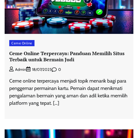
Ceme Online
Ceme Online Terpercaya: Panduan Memilih Situs
Terbaik untuk Bermain Judi
0
Admin
18/07/2025
Ceme online terpercaya menjadi topik menarik bagi para
penggemar permainan kartu. Pemain dapat menikmati
pengalaman bermain yang aman dan adil ketika memilih
platform yang tepat. […]