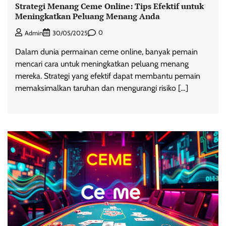
Strategi Menang Ceme Online: Tips Efektif untuk
Meningkatkan Peluang Menang Anda
0
Admin
30/05/2025
Dalam dunia permainan ceme online, banyak pemain
mencari cara untuk meningkatkan peluang menang
mereka. Strategi yang efektif dapat membantu pemain
memaksimalkan taruhan dan mengurangi risiko […]