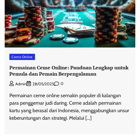
Ceme Online
Permainan Ceme Online: Panduan Lengkap untuk
Pemula dan Pemain Berpengalaman
0
Admin
28/05/2025
Permainan ceme online semakin populer di kalangan
para penggemar judi daring. Ceme adalah permainan
kartu yang berasal dari Indonesia, menggabungkan unsur
keberuntungan dan strategi. Melalui […]