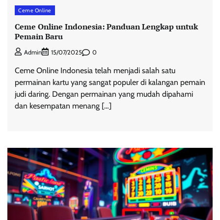
Ceme Online
Ceme Online Indonesia: Panduan Lengkap untuk
Pemain Baru
0
Admin
15/07/2025
Ceme Online Indonesia telah menjadi salah satu
permainan kartu yang sangat populer di kalangan pemain
judi daring. Dengan permainan yang mudah dipahami
dan kesempatan menang […]