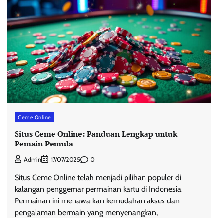
Ceme Online
Situs Ceme Online: Panduan Lengkap untuk
Pemain Pemula
0
Admin
17/07/2025
Situs Ceme Online telah menjadi pilihan populer di
kalangan penggemar permainan kartu di Indonesia.
Permainan ini menawarkan kemudahan akses dan
pengalaman bermain yang menyenangkan,