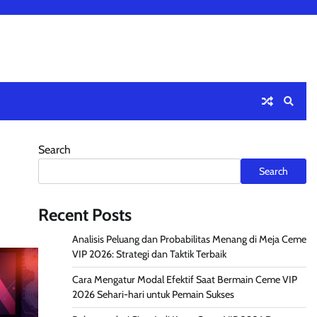
Search
Search
Recent Posts
Analisis Peluang dan Probabilitas Menang di Meja Ceme
VIP 2026: Strategi dan Taktik Terbaik
Cara Mengatur Modal Efektif Saat Bermain Ceme VIP
2026 Sehari-hari untuk Pemain Sukses