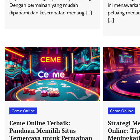
Dengan permainan yang mudah
ini menawarka
dipahami dan kesempatan menang […]
peluang menan
[…]
Ceme Online
Ceme Online
Ceme Online Terbaik:
Strategi 
Panduan Memilih Situs
Online: Tip
Terpercaya untuk Permainan
Meningkat