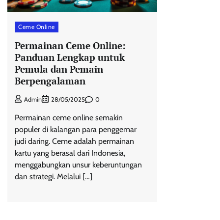
Ceme Online
Permainan Ceme Online:
Panduan Lengkap untuk
Pemula dan Pemain
Berpengalaman
0
Admin
28/05/2025
Permainan ceme online semakin
populer di kalangan para penggemar
judi daring. Ceme adalah permainan
kartu yang berasal dari Indonesia,
menggabungkan unsur keberuntungan
dan strategi. Melalui […]