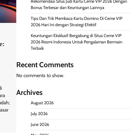
Rekomendasi Situs Judi Kartu Ceme VIP 2026 Dengan
Bonus Terbesar dan Keuntungan Lainnya
Tips Dan Trik Membaca Kartu Domino Di Ceme VIP
2026 Hari Ini dengan Strategi Efektif
Keuntungan Eksklusif Bergabung di Situs Ceme VIP
2026 Resmi Indonesia Untuk Pengalaman Bermain
e:
Terbaik
Recent Comments
No comments to show.
i
Archives
ara
udah;
August 2026
asar
July 2026
June 2026