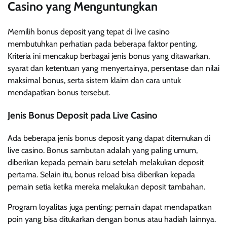
Casino yang Menguntungkan
Memilih bonus deposit yang tepat di live casino
membutuhkan perhatian pada beberapa faktor penting.
Kriteria ini mencakup berbagai jenis bonus yang ditawarkan,
syarat dan ketentuan yang menyertainya, persentase dan nilai
maksimal bonus, serta sistem klaim dan cara untuk
mendapatkan bonus tersebut.
Jenis Bonus Deposit pada Live Casino
Ada beberapa jenis bonus deposit yang dapat ditemukan di
live casino. Bonus sambutan adalah yang paling umum,
diberikan kepada pemain baru setelah melakukan deposit
pertama. Selain itu, bonus reload bisa diberikan kepada
pemain setia ketika mereka melakukan deposit tambahan.
Program loyalitas juga penting; pemain dapat mendapatkan
poin yang bisa ditukarkan dengan bonus atau hadiah lainnya.