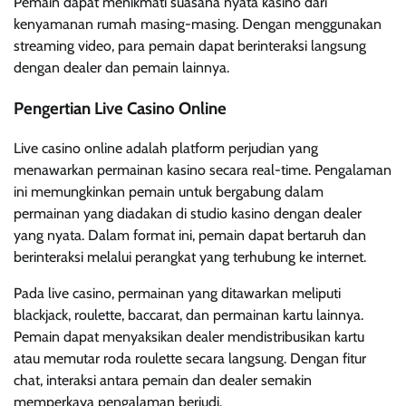
Pemain dapat menikmati suasana nyata kasino dari
kenyamanan rumah masing-masing. Dengan menggunakan
streaming video, para pemain dapat berinteraksi langsung
dengan dealer dan pemain lainnya.
Pengertian Live Casino Online
Live casino online adalah platform perjudian yang
menawarkan permainan kasino secara real-time. Pengalaman
ini memungkinkan pemain untuk bergabung dalam
permainan yang diadakan di studio kasino dengan dealer
yang nyata. Dalam format ini, pemain dapat bertaruh dan
berinteraksi melalui perangkat yang terhubung ke internet.
Pada live casino, permainan yang ditawarkan meliputi
blackjack, roulette, baccarat, dan permainan kartu lainnya.
Pemain dapat menyaksikan dealer mendistribusikan kartu
atau memutar roda roulette secara langsung. Dengan fitur
chat, interaksi antara pemain dan dealer semakin
memperkaya pengalaman berjudi.