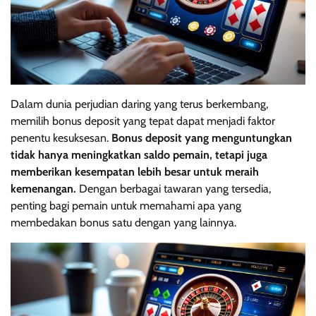
Dalam dunia perjudian daring yang terus berkembang,
memilih bonus deposit yang tepat dapat menjadi faktor
penentu kesuksesan.
Bonus deposit yang menguntungkan
tidak hanya meningkatkan saldo pemain, tetapi juga
memberikan kesempatan lebih besar untuk meraih
kemenangan.
Dengan berbagai tawaran yang tersedia,
penting bagi pemain untuk memahami apa yang
membedakan bonus satu dengan yang lainnya.