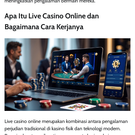
meningkatkan pengalaman bermain mereka.
Apa Itu Live Casino Online dan
Bagaimana Cara Kerjanya
Live casino online merupakan kombinasi antara pengalaman
perjudian tradisional di kasino fisik dan teknologi modern.