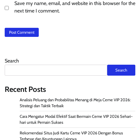
Save my name, email, and website in this browser for the
next time I comment.
Search
Search
Recent Posts
Analisis Peluang dan Probabilitas Menang di Meja Ceme VIP 2026:
Strategi dan Taktik Terbaik
Cara Mengatur Modal Efektif Saat Bermain Ceme VIP 2026 Sehari-
hari untuk Pemain Sukses
Rekomendasi Situs Judi Kartu Ceme VIP 2026 Dengan Bonus
Terbesar dan Keuntungan Lainnya