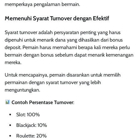
memperkaya pengalaman bermain.
Memenuhi Syarat Turnover dengan Efektif
Syarat turnover adalah persyaratan penting yang harus
dipenuhi untuk menarik dana yang dihasilkan dari bonus
deposit. Pemain harus memahami berapa kali mereka perlu
bermain dengan bonus sebelum dapat menarik kemenangan
mereka.
Untuk mencapainya, pemain disarankan untuk memilih
permainan dengan syarat turnover yang lebih
menguntungkan.
Contoh Persentase Turnover
:
Slot: 100%
Blackjack: 10%
Roulette: 20%