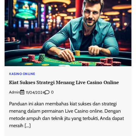
KASINO ONLINE
Kiat Sukses Strategi Menang Live Casino Online
Admin
0
11/04/2024
Panduan ini akan membahas kiat sukses dan strategi
menang dalam permainan Live Casino online. Dengan
metode ampuh dan teknik jitu yang terbukti, Anda dapat
meraih […]