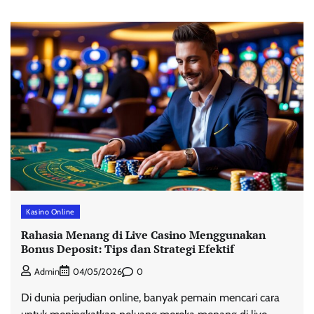
Kasino Online
Rahasia Menang di Live Casino Menggunakan
Bonus Deposit: Tips dan Strategi Efektif
0
Admin
04/05/2026
Di dunia perjudian online, banyak pemain mencari cara