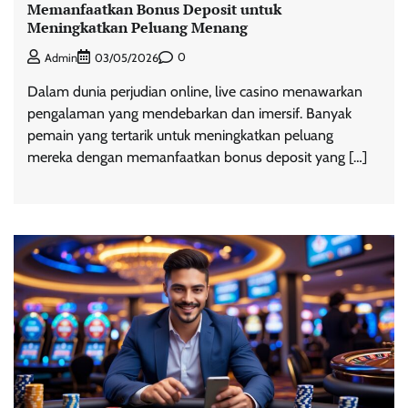
Memanfaatkan Bonus Deposit untuk
Meningkatkan Peluang Menang
0
Admin
03/05/2026
Dalam dunia perjudian online, live casino menawarkan
pengalaman yang mendebarkan dan imersif. Banyak
pemain yang tertarik untuk meningkatkan peluang
mereka dengan memanfaatkan bonus deposit yang […]