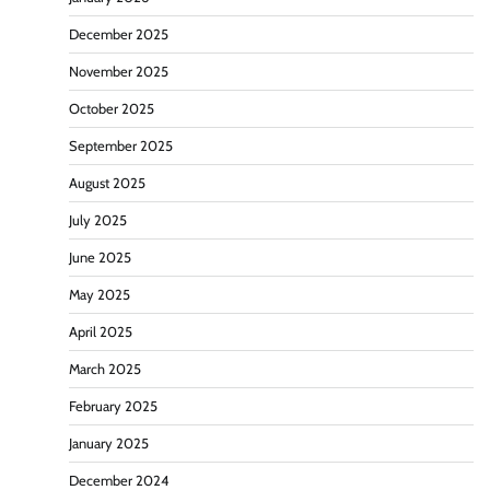
December 2025
November 2025
October 2025
September 2025
August 2025
July 2025
June 2025
May 2025
April 2025
March 2025
February 2025
January 2025
December 2024