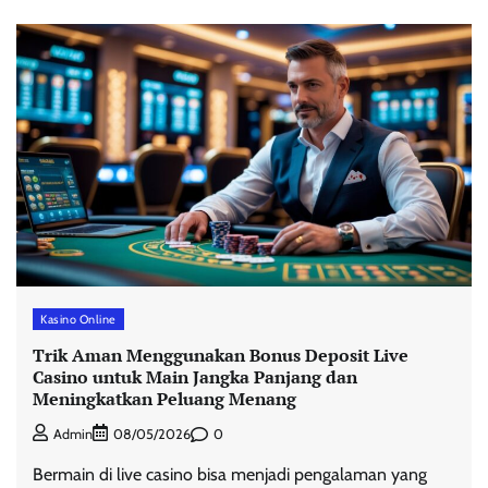
Kasino Online
Trik Aman Menggunakan Bonus Deposit Live
Casino untuk Main Jangka Panjang dan
Meningkatkan Peluang Menang
0
Admin
08/05/2026
Bermain di live casino bisa menjadi pengalaman yang