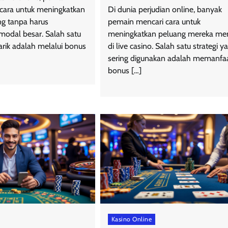
 cara untuk meningkatkan
Di dunia perjudian online, banyak
g tanpa harus
pemain mencari cara untuk
odal besar. Salah satu
meningkatkan peluang mereka me
rik adalah melalui bonus
di live casino. Salah satu strategi y
sering digunakan adalah memanfa
bonus […]
Kasino Online