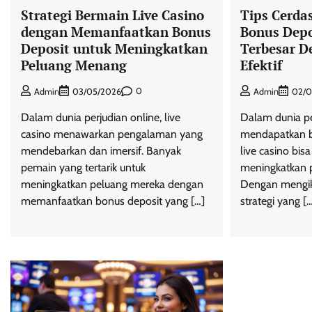
Strategi Bermain Live Casino
Tips Cerd
dengan Memanfaatkan Bonus
Bonus Depo
Deposit untuk Meningkatkan
Terbesar D
Peluang Menang
Efektif
0
Admin
03/05/2026
Admin
02/0
Dalam dunia perjudian online, live
Dalam dunia pe
casino menawarkan pengalaman yang
mendapatkan bo
mendebarkan dan imersif. Banyak
live casino bis
pemain yang tertarik untuk
meningkatkan 
meningkatkan peluang mereka dengan
Dengan mengiku
memanfaatkan bonus deposit yang […]
strategi yang [