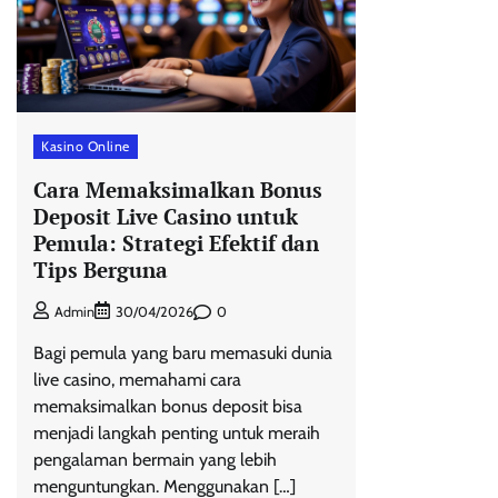
Kasino Online
Cara Memaksimalkan Bonus
Deposit Live Casino untuk
Pemula: Strategi Efektif dan
Tips Berguna
0
Admin
30/04/2026
Bagi pemula yang baru memasuki dunia
live casino, memahami cara
memaksimalkan bonus deposit bisa
menjadi langkah penting untuk meraih
pengalaman bermain yang lebih
menguntungkan. Menggunakan […]