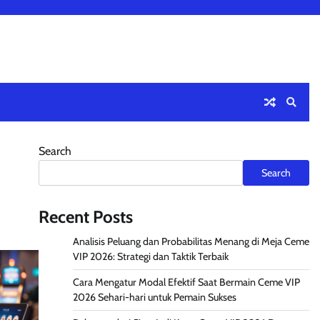
Search
Search
Recent Posts
Analisis Peluang dan Probabilitas Menang di Meja Ceme
VIP 2026: Strategi dan Taktik Terbaik
Cara Mengatur Modal Efektif Saat Bermain Ceme VIP
2026 Sehari-hari untuk Pemain Sukses