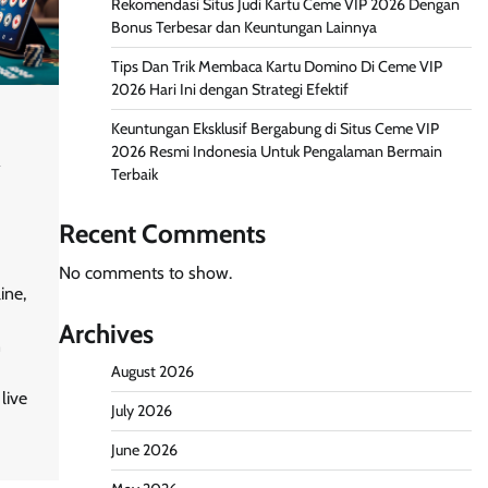
Rekomendasi Situs Judi Kartu Ceme VIP 2026 Dengan
Bonus Terbesar dan Keuntungan Lainnya
Tips Dan Trik Membaca Kartu Domino Di Ceme VIP
2026 Hari Ini dengan Strategi Efektif
Keuntungan Eksklusif Bergabung di Situs Ceme VIP
2026 Resmi Indonesia Untuk Pengalaman Bermain
t
Terbaik
Recent Comments
No comments to show.
ine,
Archives
n
August 2026
live
July 2026
June 2026