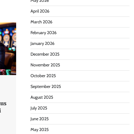
May 2026
April 2026
March 2026
February 2026
January 2026
December 2025
November 2025
October 2025
September 2025
August 2025
nus
July 2025
i
June 2025
May 2025