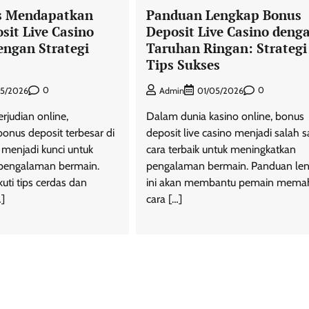
as Mendapatkan
Panduan Lengkap Bonus
sit Live Casino
Deposit Live Casino deng
engan Strategi
Taruhan Ringan: Strategi
Tips Sukses
0
0
5/2026
Admin
01/05/2026
rjudian online,
Dalam dunia kasino online, bonus
nus deposit terbesar di
deposit live casino menjadi salah s
a menjadi kunci untuk
cara terbaik untuk meningkatkan
pengalaman bermain.
pengalaman bermain. Panduan le
ti tips cerdas dan
ini akan membantu pemain mema
…]
cara […]