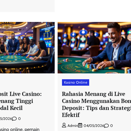
Kasino Online
sit Live Casino:
Rahasia Menang di Live
nang Tinggi
Casino Menggunakan Bo
al Kecil
Deposit: Tips dan Strateg
Efektif
0
5/2026
0
Admin
04/05/2026
sino online, pemain