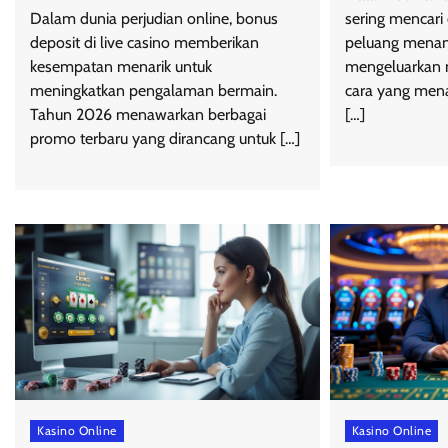
Dalam dunia perjudian online, bonus
sering mencari
deposit di live casino memberikan
peluang menan
kesempatan menarik untuk
mengeluarkan m
meningkatkan pengalaman bermain.
cara yang mena
Tahun 2026 menawarkan berbagai
[…]
promo terbaru yang dirancang untuk […]
Kasino Online
Kasino Online