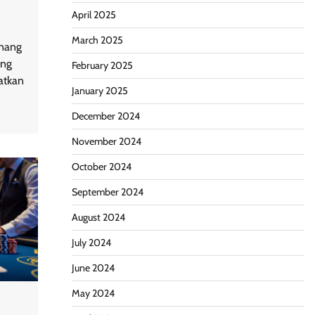
April 2025
March 2025
nang
ang
February 2025
atkan
January 2025
December 2024
November 2024
October 2024
September 2024
August 2024
July 2024
June 2024
May 2024