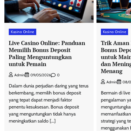
Kasino Online
Kasino Online
Live Casino Online: Panduan
Trik Aman
Memilih Bonus Deposit
Bonus Depo
Paling Menguntungkan
untuk Main
untuk Pemain
dan Menin
Menang
0
Admin
09/05/2026
Admin
08/0
Dalam dunia perjudian daring yang terus
berkembang, memilih bonus deposit
Bermain di live
yang tepat dapat menjadi faktor
pengalaman ya
penentu kesuksesan. Bonus deposit
menguntungkan,
yang menguntungkan tidak hanya
memanfaatkan 
meningkatkan saldo […]
strategi yang t
menggunakan b