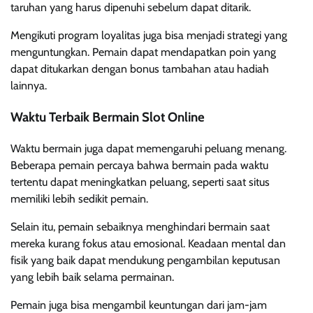
taruhan yang harus dipenuhi sebelum dapat ditarik.
Mengikuti program loyalitas juga bisa menjadi strategi yang
menguntungkan. Pemain dapat mendapatkan poin yang
dapat ditukarkan dengan bonus tambahan atau hadiah
lainnya.
Waktu Terbaik Bermain Slot Online
Waktu bermain juga dapat memengaruhi peluang menang.
Beberapa pemain percaya bahwa bermain pada waktu
tertentu dapat meningkatkan peluang, seperti saat situs
memiliki lebih sedikit pemain.
Selain itu, pemain sebaiknya menghindari bermain saat
mereka kurang fokus atau emosional. Keadaan mental dan
fisik yang baik dapat mendukung pengambilan keputusan
yang lebih baik selama permainan.
Pemain juga bisa mengambil keuntungan dari jam-jam