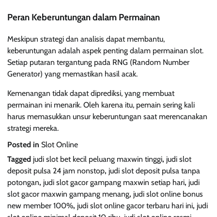
Peran Keberuntungan dalam Permainan
Meskipun strategi dan analisis dapat membantu,
keberuntungan adalah aspek penting dalam permainan slot.
Setiap putaran tergantung pada RNG (Random Number
Generator) yang memastikan hasil acak.
Kemenangan tidak dapat diprediksi, yang membuat
permainan ini menarik. Oleh karena itu, pemain sering kali
harus memasukkan unsur keberuntungan saat merencanakan
strategi mereka.
Posted in
Slot Online
Tagged
judi slot bet kecil peluang maxwin tinggi
,
judi slot
deposit pulsa 24 jam nonstop
,
judi slot deposit pulsa tanpa
potongan
,
judi slot gacor gampang maxwin setiap hari
,
judi
slot gacor maxwin gampang menang
,
judi slot online bonus
new member 100%
,
judi slot online gacor terbaru hari ini
,
judi