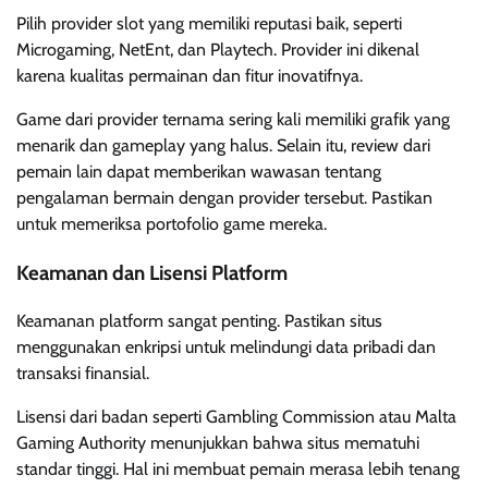
Pilih provider slot yang memiliki reputasi baik, seperti
Microgaming, NetEnt, dan Playtech. Provider ini dikenal
karena kualitas permainan dan fitur inovatifnya.
Game dari provider ternama sering kali memiliki grafik yang
menarik dan gameplay yang halus. Selain itu, review dari
pemain lain dapat memberikan wawasan tentang
pengalaman bermain dengan provider tersebut. Pastikan
untuk memeriksa portofolio game mereka.
Keamanan dan Lisensi Platform
Keamanan platform sangat penting. Pastikan situs
menggunakan enkripsi untuk melindungi data pribadi dan
transaksi finansial.
Lisensi dari badan seperti Gambling Commission atau Malta
Gaming Authority menunjukkan bahwa situs mematuhi
standar tinggi. Hal ini membuat pemain merasa lebih tenang