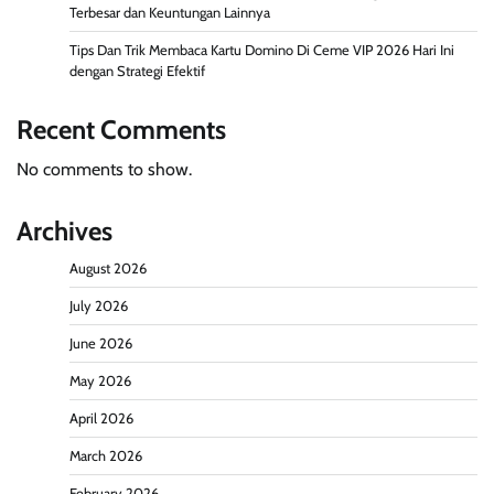
Terbesar dan Keuntungan Lainnya
Tips Dan Trik Membaca Kartu Domino Di Ceme VIP 2026 Hari Ini
dengan Strategi Efektif
Recent Comments
No comments to show.
Archives
August 2026
July 2026
June 2026
May 2026
April 2026
March 2026
February 2026