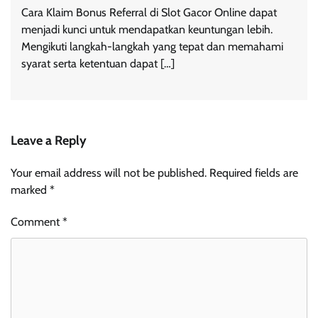
Cara Klaim Bonus Referral di Slot Gacor Online dapat
menjadi kunci untuk mendapatkan keuntungan lebih.
Mengikuti langkah-langkah yang tepat dan memahami
syarat serta ketentuan dapat […]
Leave a Reply
Your email address will not be published.
Required fields are
marked
*
Comment
*