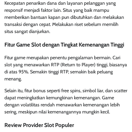
Kecepatan penarikan dana dan layanan pelanggan yang
responsif menjadi faktor lain. Situs yang baik mampu
memberikan bantuan kapan pun dibutuhkan dan melakukan
transaksi dengan cepat. Melakukan riset sebelum memilih
situs sangat dianjurkan.
Fitur Game Slot dengan Tingkat Kemenangan Tinggi
Fitur game merupakan penentu pengalaman bermain. Cari
slot yang menawarkan RTP (Return to Player) tinggi, biasanya
di atas 95%. Semakin tinggi RTP, semakin baik peluang
menang.
Selain itu, fitur bonus seperti free spins, simbol liar, dan scatter
dapat meningkatkan kemungkinan kemenangan. Game
dengan volatilitas rendah menawarkan kemenangan lebih
sering, meskipun nilai kemenangannya mungkin kecil.
Review Provider Slot Populer