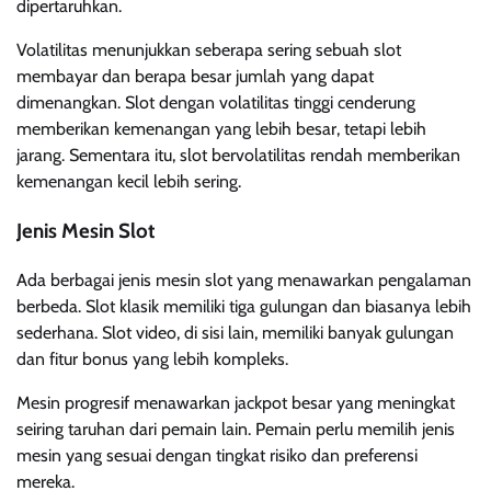
dipertaruhkan.
Volatilitas menunjukkan seberapa sering sebuah slot
membayar dan berapa besar jumlah yang dapat
dimenangkan. Slot dengan volatilitas tinggi cenderung
memberikan kemenangan yang lebih besar, tetapi lebih
jarang. Sementara itu, slot bervolatilitas rendah memberikan
kemenangan kecil lebih sering.
Jenis Mesin Slot
Ada berbagai jenis mesin slot yang menawarkan pengalaman
berbeda. Slot klasik memiliki tiga gulungan dan biasanya lebih
sederhana. Slot video, di sisi lain, memiliki banyak gulungan
dan fitur bonus yang lebih kompleks.
Mesin progresif menawarkan jackpot besar yang meningkat
seiring taruhan dari pemain lain. Pemain perlu memilih jenis
mesin yang sesuai dengan tingkat risiko dan preferensi
mereka.