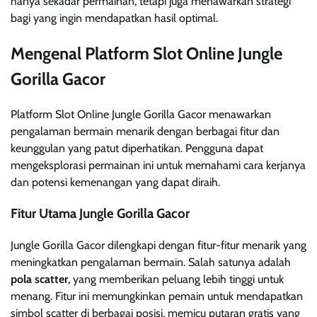
hanya sekadar permainan, tetapi juga menawarkan strategi
bagi yang ingin mendapatkan hasil optimal.
Mengenal Platform Slot Online Jungle
Gorilla Gacor
Platform Slot Online Jungle Gorilla Gacor menawarkan
pengalaman bermain menarik dengan berbagai fitur dan
keunggulan yang patut diperhatikan. Pengguna dapat
mengeksplorasi permainan ini untuk memahami cara kerjanya
dan potensi kemenangan yang dapat diraih.
Fitur Utama Jungle Gorilla Gacor
Jungle Gorilla Gacor dilengkapi dengan fitur-fitur menarik yang
meningkatkan pengalaman bermain. Salah satunya adalah
pola scatter
, yang memberikan peluang lebih tinggi untuk
menang. Fitur ini memungkinkan pemain untuk mendapatkan
simbol scatter di berbagai posisi, memicu putaran gratis yang