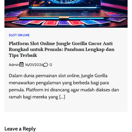
SLOT ONLINE
Platform Slot Online Jungle Gorilla Gacor Anti
Rungkad untuk Pemula: Panduan Lengkap dan
Tips Terbaik
Admin
0
16/01/2026
Dalam dunia permainan slot online, Jungle Gorilla
menawarkan pengalaman yang berbeda bagi para
pemula. Platform ini dirancang agar mudah diakses dan
ramah bagi mereka yang […]
Leave a Reply