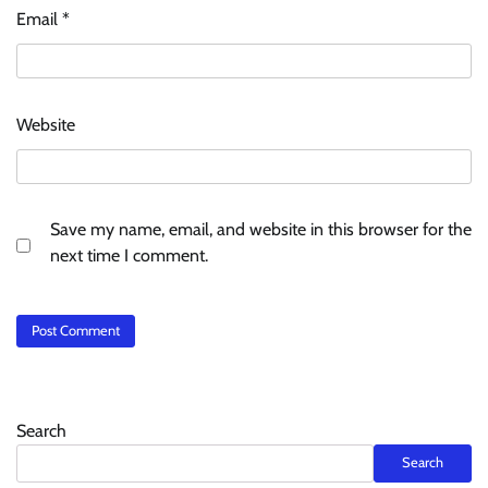
Email
*
Website
Save my name, email, and website in this browser for the
next time I comment.
Search
Search