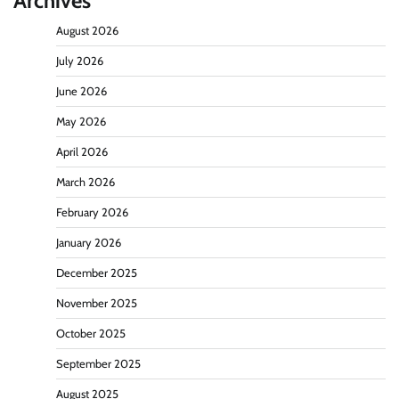
Archives
August 2026
July 2026
June 2026
May 2026
April 2026
March 2026
February 2026
January 2026
December 2025
November 2025
October 2025
September 2025
August 2025