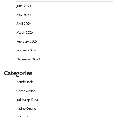
June 2024
May 2024
April 2024
March 2024
February 2024
January 2024
December 2023
Categories
Bandar Bola
Ceme Online
Judi balap Kuda
Kasino Online