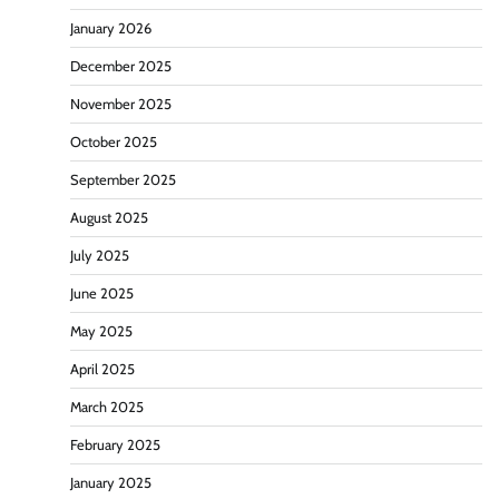
January 2026
December 2025
November 2025
October 2025
September 2025
August 2025
July 2025
June 2025
May 2025
April 2025
March 2025
February 2025
January 2025