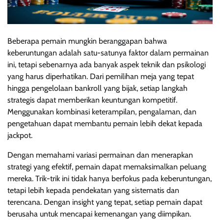
Beberapa pemain mungkin beranggapan bahwa
keberuntungan adalah satu-satunya faktor dalam permainan
ini, tetapi sebenarnya ada banyak aspek teknik dan psikologi
yang harus diperhatikan. Dari pemilihan meja yang tepat
hingga pengelolaan bankroll yang bijak, setiap langkah
strategis dapat memberikan keuntungan kompetitif.
Menggunakan kombinasi keterampilan, pengalaman, dan
pengetahuan dapat membantu pemain lebih dekat kepada
jackpot.
Dengan memahami variasi permainan dan menerapkan
strategi yang efektif, pemain dapat memaksimalkan peluang
mereka. Trik-trik ini tidak hanya berfokus pada keberuntungan,
tetapi lebih kepada pendekatan yang sistematis dan
terencana. Dengan insight yang tepat, setiap pemain dapat
berusaha untuk mencapai kemenangan yang diimpikan.