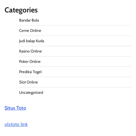
Categories
Bandar Bola
Ceme Online
Judi balap Kuda
Kasino Online
Poker Online
Prediksi Togel
Slot Online
Uncategorized
Situs Toto
olxtoto link