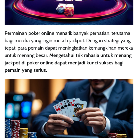
Permainan poker online menarik banyak perhatian, terutama
bagi mereka yang ingin meraih jackpot. Dengan strategi yang
tepat, para pemain dapat meningkatkan kemungkinan mereka
untuk menang besar.
Mengetahui trik rahasia untuk menang
jackpot di poker online dapat menjadi kunci sukses bagi
pemain yang serius.