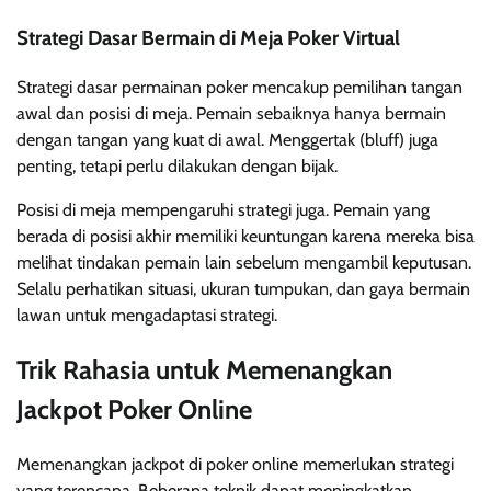
Strategi Dasar Bermain di Meja Poker Virtual
Strategi dasar permainan poker mencakup pemilihan tangan
awal dan posisi di meja. Pemain sebaiknya hanya bermain
dengan tangan yang kuat di awal. Menggertak (bluff) juga
penting, tetapi perlu dilakukan dengan bijak.
Posisi di meja mempengaruhi strategi juga. Pemain yang
berada di posisi akhir memiliki keuntungan karena mereka bisa
melihat tindakan pemain lain sebelum mengambil keputusan.
Selalu perhatikan situasi, ukuran tumpukan, dan gaya bermain
lawan untuk mengadaptasi strategi.
Trik Rahasia untuk Memenangkan
Jackpot Poker Online
Memenangkan jackpot di poker online memerlukan strategi
yang terencana. Beberapa teknik dapat meningkatkan