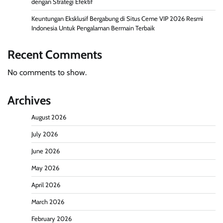
dengan Strategi Efektif
Keuntungan Eksklusif Bergabung di Situs Ceme VIP 2026 Resmi
Indonesia Untuk Pengalaman Bermain Terbaik
Recent Comments
No comments to show.
Archives
August 2026
July 2026
June 2026
May 2026
April 2026
March 2026
February 2026