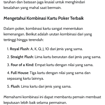
taruhan dan batasan juga krusial untuk menghindari
kesalahan yang mahal saat bermain.
Mengetahui Kombinasi Kartu Poker Terbaik
Dalam poker, kombinasi kartu sangat menentukan
kemenangan. Berikut adalah urutan kombinasi dari yang
tertinggi hingga terendah:
Royal Flush
: A, K, Q, J, 10 dari jenis yang sama.
Straight Flush
: Lima kartu berurutan dari jenis yang sama.
Four of a Kind
: Empat kartu dengan nilai yang sama.
Full House
: Tiga kartu dengan nilai yang sama dan
sepasang kartu lainnya.
Flush
: Lima kartu dari jenis yang sama.
Memahami kombinasi ini dapat membantu pemain membuat
keputusan lebih baik selama permainan.