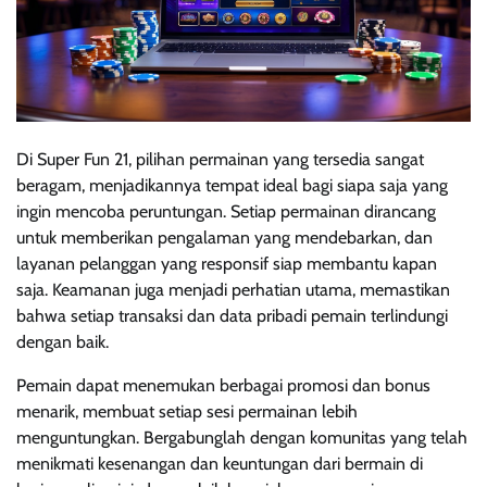
Di Super Fun 21, pilihan permainan yang tersedia sangat
beragam, menjadikannya tempat ideal bagi siapa saja yang
ingin mencoba peruntungan. Setiap permainan dirancang
untuk memberikan pengalaman yang mendebarkan, dan
layanan pelanggan yang responsif siap membantu kapan
saja. Keamanan juga menjadi perhatian utama, memastikan
bahwa setiap transaksi dan data pribadi pemain terlindungi
dengan baik.
Pemain dapat menemukan berbagai promosi dan bonus
menarik, membuat setiap sesi permainan lebih
menguntungkan. Bergabunglah dengan komunitas yang telah
menikmati kesenangan dan keuntungan dari bermain di