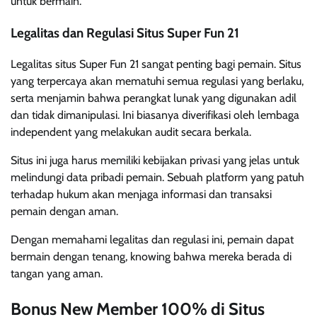
untuk bermain.
Legalitas dan Regulasi Situs Super Fun 21
Legalitas situs Super Fun 21 sangat penting bagi pemain. Situs
yang terpercaya akan mematuhi semua regulasi yang berlaku,
serta menjamin bahwa perangkat lunak yang digunakan adil
dan tidak dimanipulasi. Ini biasanya diverifikasi oleh lembaga
independent yang melakukan audit secara berkala.
Situs ini juga harus memiliki kebijakan privasi yang jelas untuk
melindungi data pribadi pemain. Sebuah platform yang patuh
terhadap hukum akan menjaga informasi dan transaksi
pemain dengan aman.
Dengan memahami legalitas dan regulasi ini, pemain dapat
bermain dengan tenang, knowing bahwa mereka berada di
tangan yang aman.
Bonus New Member 100% di Situs