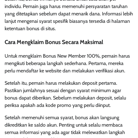
individu. Pemain juga harus memenuhi persyaratan taruhan
yang ditetapkan sebelum dapat menarik dana. Informasi lebih
lanjut mengenai syarat spesifik biasanya tersedia di halaman
ketentuan bonus di situs.
Cara Mengklaim Bonus Secara Maksimal
Untuk mengklaim Bonus New Member 100%, pemain harus
mengikuti beberapa langkah sederhana. Pertama, mereka
perlu mendaftar ke website dan melakukan verifikasi akun.
Setelah itu, pemain harus melakukan deposit pertama.
Pastikan jumlahnya sesuai dengan syarat minimum agar
bonus dapat diberikan. Sebelum melakukan deposit, selalu
periksa apakah ada kode promo yang perlu diinput.
Setelah memenuhi semua syarat, bonus akan langsung
dikreditkan ke saldo akun. Penting untuk selalu membaca
semua informasi yang ada agar tidak melewatkan langkah