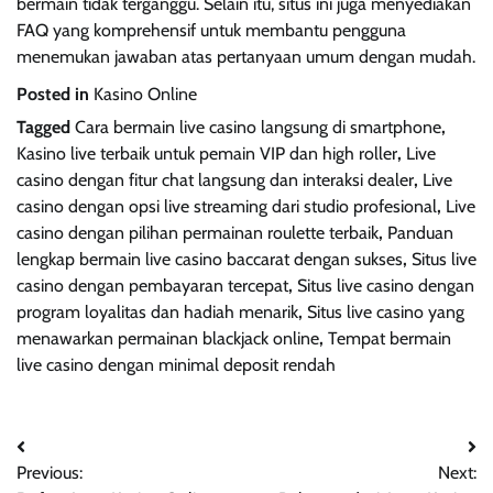
bermain tidak terganggu. Selain itu, situs ini juga menyediakan
FAQ yang komprehensif untuk membantu pengguna
menemukan jawaban atas pertanyaan umum dengan mudah.
Posted in
Kasino Online
Tagged
Cara bermain live casino langsung di smartphone
,
Kasino live terbaik untuk pemain VIP dan high roller
,
Live
casino dengan fitur chat langsung dan interaksi dealer
,
Live
casino dengan opsi live streaming dari studio profesional
,
Live
casino dengan pilihan permainan roulette terbaik
,
Panduan
lengkap bermain live casino baccarat dengan sukses
,
Situs live
casino dengan pembayaran tercepat
,
Situs live casino dengan
program loyalitas dan hadiah menarik
,
Situs live casino yang
menawarkan permainan blackjack online
,
Tempat bermain
live casino dengan minimal deposit rendah
Post
Previous:
Next:
navigation