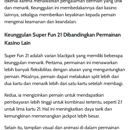
dikenal karena menawarkan pengalaman bermain yang unik
dan menarik. Keunggulan ini membedakannya dari kasino
lainnya, sekaligus memberikan keyakinan kepada pemain
mengenai keamanan dan keandalan.
Keunggulan Super Fun 21 Dibandingkan Permainan
Kasino Lain
Super Fun 21 adalah varian blackjack yang memiliki beberapa
keunggulan menarik. Pertama, permainan ini menawarkan
lebih banyak fleksibilitas dengan aturan yang menguntungkan
pemain. Misalnya, pemain dapat melakukan split lebih dari
dua kartu dan menarik lebih dari satu kartu setelah membagi.
Kedua, ia mengizinkan pemain untuk mendapatkan
pembayaran lebih tinggi untuk kombinasi tertentu, seperti 2:1
untuk lima kartu 21. Hal ini meningkatkan daya tarik dan
kemungkinan memenangkan jackpot lebih besar.
Selain itu, tampilan visual dan animasi di dalam permainan