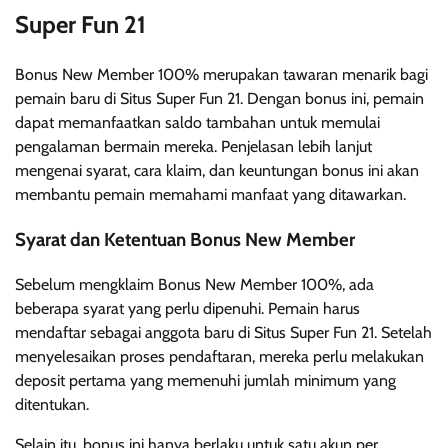
Super Fun 21
Bonus New Member 100% merupakan tawaran menarik bagi
pemain baru di Situs Super Fun 21. Dengan bonus ini, pemain
dapat memanfaatkan saldo tambahan untuk memulai
pengalaman bermain mereka. Penjelasan lebih lanjut
mengenai syarat, cara klaim, dan keuntungan bonus ini akan
membantu pemain memahami manfaat yang ditawarkan.
Syarat dan Ketentuan Bonus New Member
Sebelum mengklaim Bonus New Member 100%, ada
beberapa syarat yang perlu dipenuhi. Pemain harus
mendaftar sebagai anggota baru di Situs Super Fun 21. Setelah
menyelesaikan proses pendaftaran, mereka perlu melakukan
deposit pertama yang memenuhi jumlah minimum yang
ditentukan.
Selain itu, bonus ini hanya berlaku untuk satu akun per