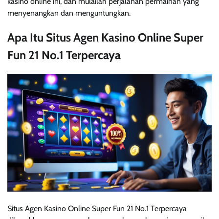
kasino online ini, dan mulailah perjalanan permainan yang
menyenangkan dan menguntungkan.
Apa Itu Situs Agen Kasino Online Super
Fun 21 No.1 Terpercaya
Situs Agen Kasino Online Super Fun 21 No.1 Terpercaya