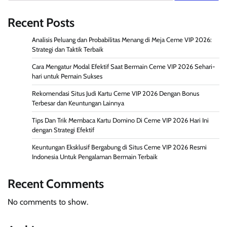
Recent Posts
Analisis Peluang dan Probabilitas Menang di Meja Ceme VIP 2026:
Strategi dan Taktik Terbaik
Cara Mengatur Modal Efektif Saat Bermain Ceme VIP 2026 Sehari-
hari untuk Pemain Sukses
Rekomendasi Situs Judi Kartu Ceme VIP 2026 Dengan Bonus
Terbesar dan Keuntungan Lainnya
Tips Dan Trik Membaca Kartu Domino Di Ceme VIP 2026 Hari Ini
dengan Strategi Efektif
Keuntungan Eksklusif Bergabung di Situs Ceme VIP 2026 Resmi
Indonesia Untuk Pengalaman Bermain Terbaik
Recent Comments
No comments to show.