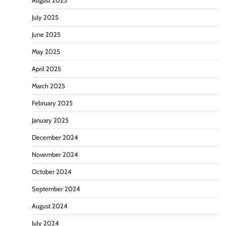
August 2025
July 2025
June 2025
May 2025
April 2025
March 2025
February 2025
January 2025
December 2024
November 2024
October 2024
September 2024
August 2024
July 2024