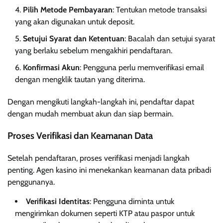
Pilih Metode Pembayaran
: Tentukan metode transaksi
yang akan digunakan untuk deposit.
Setujui Syarat dan Ketentuan
: Bacalah dan setujui syarat
yang berlaku sebelum mengakhiri pendaftaran.
Konfirmasi Akun
: Pengguna perlu memverifikasi email
dengan mengklik tautan yang diterima.
Dengan mengikuti langkah-langkah ini, pendaftar dapat
dengan mudah membuat akun dan siap bermain.
Proses Verifikasi dan Keamanan Data
Setelah pendaftaran, proses verifikasi menjadi langkah
penting. Agen kasino ini menekankan keamanan data pribadi
penggunanya.
Verifikasi Identitas
: Pengguna diminta untuk
mengirimkan dokumen seperti KTP atau paspor untuk