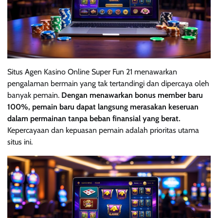
Situs Agen Kasino Online Super Fun 21 menawarkan
pengalaman bermain yang tak tertandingi dan dipercaya oleh
banyak pemain.
Dengan menawarkan bonus member baru
100%, pemain baru dapat langsung merasakan keseruan
dalam permainan tanpa beban finansial yang berat.
Kepercayaan dan kepuasan pemain adalah prioritas utama
situs ini.