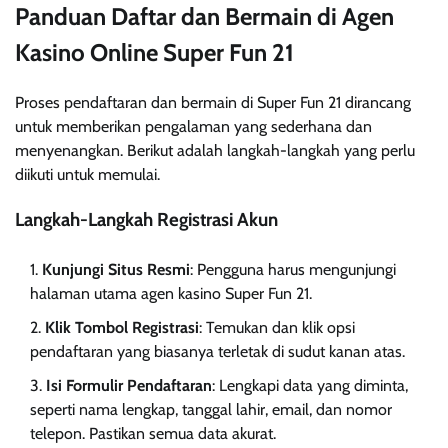
Panduan Daftar dan Bermain di Agen
Kasino Online Super Fun 21
Proses pendaftaran dan bermain di Super Fun 21 dirancang
untuk memberikan pengalaman yang sederhana dan
menyenangkan. Berikut adalah langkah-langkah yang perlu
diikuti untuk memulai.
Langkah-Langkah Registrasi Akun
Kunjungi Situs Resmi
: Pengguna harus mengunjungi
halaman utama agen kasino Super Fun 21.
Klik Tombol Registrasi
: Temukan dan klik opsi
pendaftaran yang biasanya terletak di sudut kanan atas.
Isi Formulir Pendaftaran
: Lengkapi data yang diminta,
seperti nama lengkap, tanggal lahir, email, dan nomor
telepon. Pastikan semua data akurat.