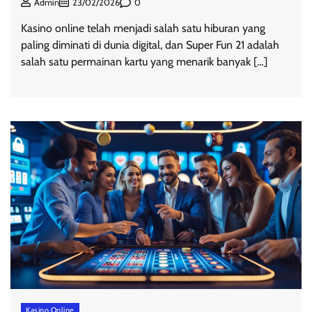
0
Admin
23/02/2026
Kasino online telah menjadi salah satu hiburan yang
paling diminati di dunia digital, dan Super Fun 21 adalah
salah satu permainan kartu yang menarik banyak […]
Kasino Online