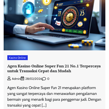
Kasino Online
Agen Kasino Online Super Fun 21 No.1 Terpercaya
untuk Transaksi Cepat dan Mudah
0
Admin
28/02/2026
Agen Kasino Online Super Fun 21 merupakan platform
yang sangat terpercaya dan menawarkan pengalaman
bermain yang menarik bagi para penggemar judi. Dengan
transaksi yang cepat […]