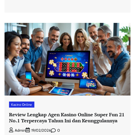
Kasino Online
Review Lengkap Agen Kasino Online Super Fun 21
No.1 Terpercaya Tahun Ini dan Keunggulannya
0
Admin
19/02/2026