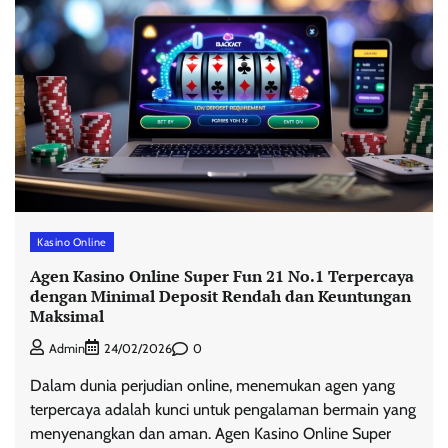
Kasino Online
Agen Kasino Online Super Fun 21 No.1 Terpercaya
dengan Minimal Deposit Rendah dan Keuntungan
Maksimal
0
Admin
24/02/2026
Dalam dunia perjudian online, menemukan agen yang
terpercaya adalah kunci untuk pengalaman bermain yang
menyenangkan dan aman. Agen Kasino Online Super