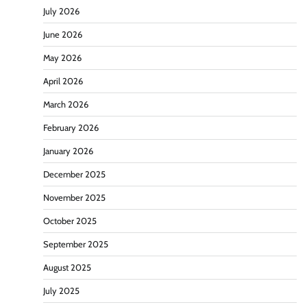
July 2026
June 2026
May 2026
April 2026
March 2026
February 2026
January 2026
December 2025
November 2025
October 2025
September 2025
August 2025
July 2025