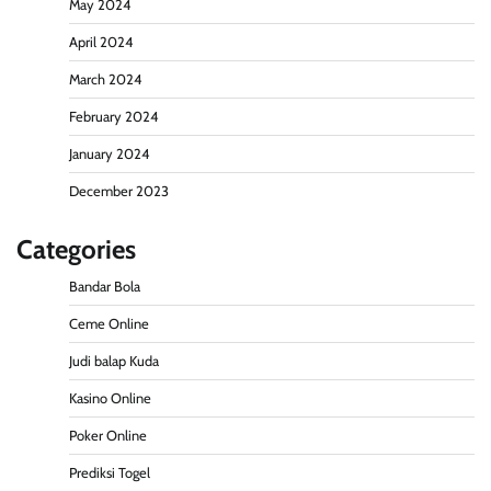
May 2024
April 2024
March 2024
February 2024
January 2024
December 2023
Categories
Bandar Bola
Ceme Online
Judi balap Kuda
Kasino Online
Poker Online
Prediksi Togel