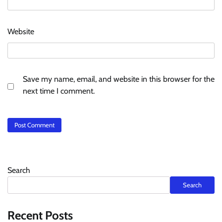
Website
Save my name, email, and website in this browser for the
next time I comment.
Search
Search
Recent Posts