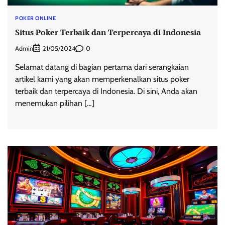
POKER ONLINE
Situs Poker Terbaik dan Terpercaya di Indonesia
Admin
0
21/05/2024
Selamat datang di bagian pertama dari serangkaian
artikel kami yang akan memperkenalkan situs poker
terbaik dan terpercaya di Indonesia. Di sini, Anda akan
menemukan pilihan […]