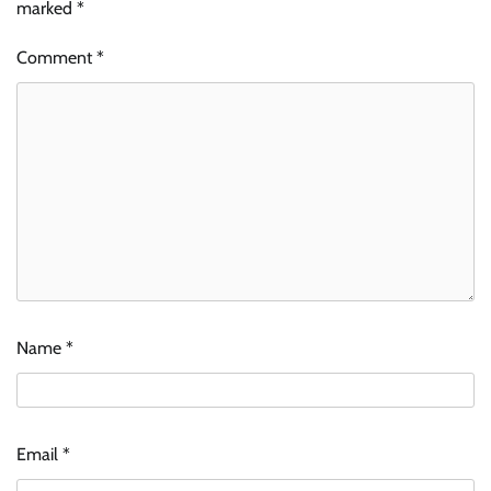
marked
*
Comment
*
Name
*
Email
*