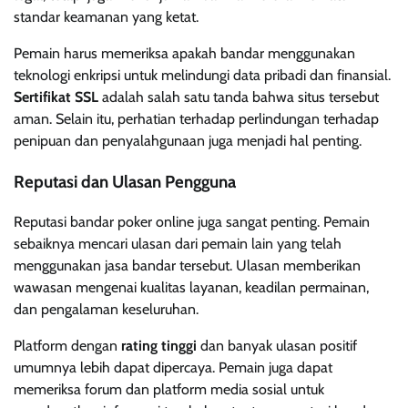
standar keamanan yang ketat.
Pemain harus memeriksa apakah bandar menggunakan
teknologi enkripsi untuk melindungi data pribadi dan finansial.
Sertifikat SSL
adalah salah satu tanda bahwa situs tersebut
aman. Selain itu, perhatian terhadap perlindungan terhadap
penipuan dan penyalahgunaan juga menjadi hal penting.
Reputasi dan Ulasan Pengguna
Reputasi bandar poker online juga sangat penting. Pemain
sebaiknya mencari ulasan dari pemain lain yang telah
menggunakan jasa bandar tersebut. Ulasan memberikan
wawasan mengenai kualitas layanan, keadilan permainan,
dan pengalaman keseluruhan.
Platform dengan
rating tinggi
dan banyak ulasan positif
umumnya lebih dapat dipercaya. Pemain juga dapat
memeriksa forum dan platform media sosial untuk