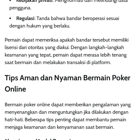
Kebijakan privasi
: Menghormati dan melindungi data
pengguna.
Regulasi
: Tanda bahwa bandar beroperasi sesuai
dengan hukum yang berlaku.
Pemain dapat memeriksa apakah bandar tersebut memiliki
lisensi dari otoritas yang diakui. Dengan langkah-langkah
keamanan yang tepat, pemain dapat merasa lebih tenang
saat bermain dan melakukan transaksi di platform.
Tips Aman dan Nyaman Bermain Poker
Online
Bermain poker online dapat memberikan pengalaman yang
menyenangkan dan menguntungkan jika dilakukan dengan
hati-hati. Beberapa tips penting dapat membantu pemain
menjaga keamanan dan kenyamanan saat bermain.