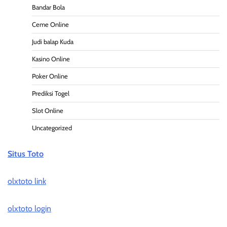
Bandar Bola
Ceme Online
Judi balap Kuda
Kasino Online
Poker Online
Prediksi Togel
Slot Online
Uncategorized
Situs Toto
olxtoto link
olxtoto login