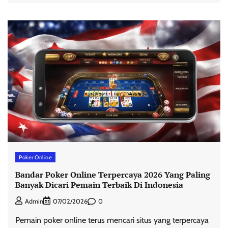
Poker Online
Bandar Poker Online Terpercaya 2026 Yang Paling
Banyak Dicari Pemain Terbaik Di Indonesia
0
Admin
07/02/2026
Pemain poker online terus mencari situs yang terpercaya