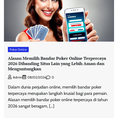
Poker Online
Alasan Memilih Bandar Poker Online Terpercaya
2026 Dibanding Situs Lain yang Lebih Aman dan
Menguntungkan
0
Admin
08/02/2026
Dalam dunia perjudian online, memilih bandar poker
terpercaya merupakan langkah krusial bagi para pemain.
Alasan memilih bandar poker online terpercaya di tahun
2026 sangat beragam, […]