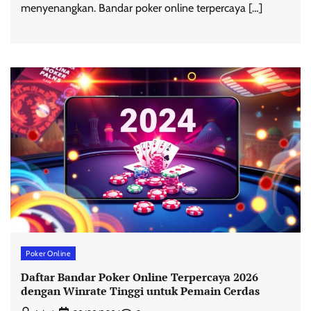
menyenangkan. Bandar poker online terpercaya […]
Poker Online
Daftar Bandar Poker Online Terpercaya 2026
dengan Winrate Tinggi untuk Pemain Cerdas