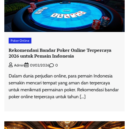
Poker Online
Rekomendasi Bandar Poker Online Terpercaya
2026 untuk Pemain Indonesia
0
Admin
01/02/2026
Dalam dunia perjudian online, para pemain Indonesia
semakin mencari tempat yang aman dan terpercaya
untuk menikmati permainan poker. Rekomendasi bandar
poker online terpercaya untuk tahun […]