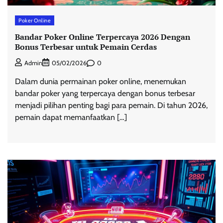
Poker Online
Bandar Poker Online Terpercaya 2026 Dengan
Bonus Terbesar untuk Pemain Cerdas
0
Admin
05/02/2026
Dalam dunia permainan poker online, menemukan
bandar poker yang terpercaya dengan bonus terbesar
menjadi pilihan penting bagi para pemain. Di tahun 2026,
pemain dapat memanfaatkan […]