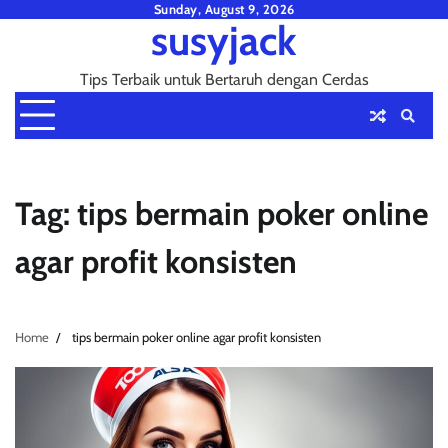
Skip
Sunday, August 9, 2026
susyjack
to
content
Tips Terbaik untuk Bertaruh dengan Cerdas
Tag:
tips bermain poker online
agar profit konsisten
Home
tips bermain poker online agar profit konsisten