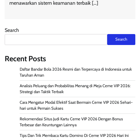
menawarkan sistem keamanan terbaik […]
Search
Search
Recent Posts
Daftar Bandar Bola 2026 Resmi dan Terpercaya di Indonesia untuk
Taruhan Aman
Analisis Peluang dan Probabilitas Menang di Meja Ceme VIP 2026:
Strategi dan Taktik Terbaik
Cara Mengatur Modal Efektif Saat Bermain Ceme VIP 2026 Sehari-
hari untuk Pemain Sukses
Rekomendasi Situs Judi Kartu Ceme VIP 2026 Dengan Bonus
Terbesar dan Keuntungan Lainnya
Tips Dan Trik Membaca Kartu Domino Di Ceme VIP 2026 Hari Ini