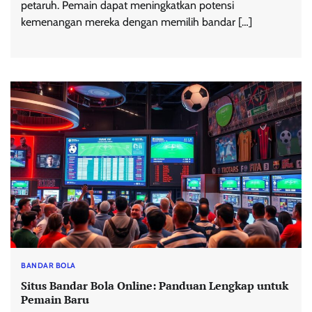
petaruh. Pemain dapat meningkatkan potensi
kemenangan mereka dengan memilih bandar […]
BANDAR BOLA
Situs Bandar Bola Online: Panduan Lengkap untuk
Pemain Baru