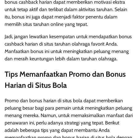
bonus cashback harian dapat memberikan motivasi ekstra
untuk tetap aktif dan terlibat dalam aktivitas taruhan. Selain
itu, bonus ini juga dapat menjadi faktor penentu dalam
memilih situs taruhan online yang tepat.
Jadi, jangan lewatkan kesempatan untuk mendapatkan bonus
cashback harian di situs taruhan olahraga favorit Anda.
Manfaatkan bonus ini untuk meningkatkan peluang menang
dan meraih keuntungan lebih dalam taruhan olahraga.
Tips Memanfaatkan Promo dan Bonus
Harian di Situs Bola
Promo dan bonus harian di situs bola dapat memberikan
peluang besar bagi para pemain untuk meningkatkan peluang
menang mereka. Namun, untuk memaksimalkan manfaat dari
penawaran ini, perlu adanya strategi yang tepat. Berikut
adalah beberapa tips yang dapat membantu Anda
memanfaatkan promo dan bonus harian di situs bola dengan