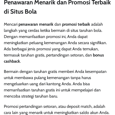
Penawaran Menarik dan Promosi Terbaik
di Situs Bola
Mencari
penawaran menarik
dan
promosi terbaik
adalah
langkah yang cerdas ketika bermain di situs taruhan bola.
Dengan memanfaatkan promosi ini, Anda dapat
meningkatkan peluang kemenangan Anda secara signifikan.
Ada berbagai jenis promosi yang dapat Anda temukan,
termasuk taruhan gratis, pertandingan setoran, dan
bonus
cashback
.
Bermain dengan taruhan gratis memberi Anda kesempatan
untuk membawa pulang kemenangan tanpa harus
mengeluarkan uang dari kantong Anda. Anda bisa
memanfaatkan taruhan gratis ini untuk mempelajari dan
mencoba strategi taruhan baru.
Promosi pertandingan setoran, atau deposit match, adalah
cara lain yang menarik untuk meningkatkan saldo akun Anda.