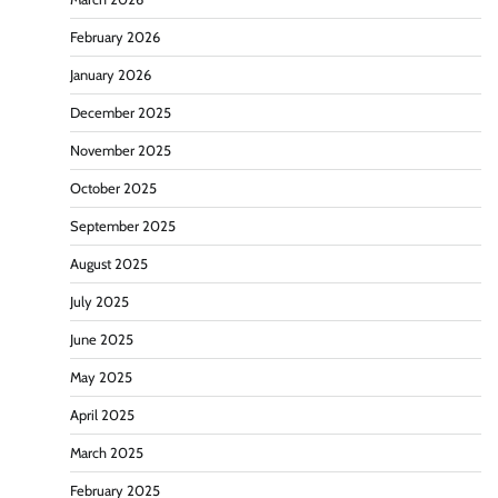
February 2026
January 2026
December 2025
November 2025
October 2025
September 2025
August 2025
July 2025
June 2025
May 2025
April 2025
March 2025
February 2025