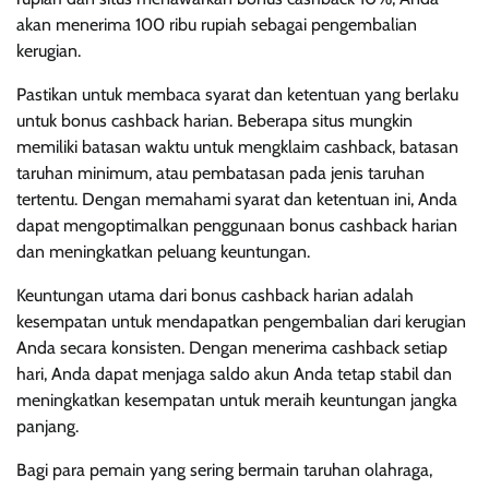
akan menerima 100 ribu rupiah sebagai pengembalian
kerugian.
Pastikan untuk membaca syarat dan ketentuan yang berlaku
untuk bonus cashback harian. Beberapa situs mungkin
memiliki batasan waktu untuk mengklaim cashback, batasan
taruhan minimum, atau pembatasan pada jenis taruhan
tertentu. Dengan memahami syarat dan ketentuan ini, Anda
dapat mengoptimalkan penggunaan bonus cashback harian
dan meningkatkan peluang keuntungan.
Keuntungan utama dari bonus cashback harian adalah
kesempatan untuk mendapatkan pengembalian dari kerugian
Anda secara konsisten. Dengan menerima cashback setiap
hari, Anda dapat menjaga saldo akun Anda tetap stabil dan
meningkatkan kesempatan untuk meraih keuntungan jangka
panjang.
Bagi para pemain yang sering bermain taruhan olahraga,