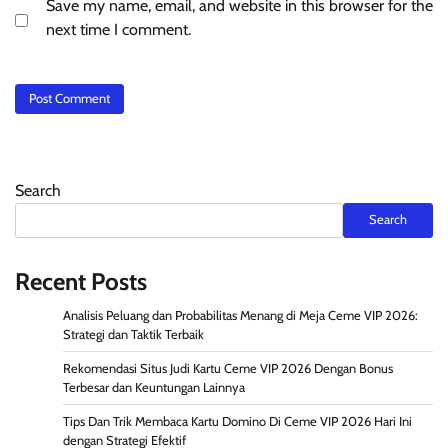
Save my name, email, and website in this browser for the
next time I comment.
Search
Search
Recent Posts
Analisis Peluang dan Probabilitas Menang di Meja Ceme VIP 2026:
Strategi dan Taktik Terbaik
Rekomendasi Situs Judi Kartu Ceme VIP 2026 Dengan Bonus
Terbesar dan Keuntungan Lainnya
Tips Dan Trik Membaca Kartu Domino Di Ceme VIP 2026 Hari Ini
dengan Strategi Efektif