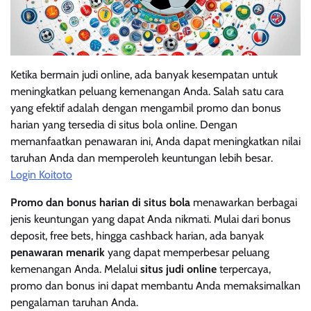
Ketika bermain judi online, ada banyak kesempatan untuk
meningkatkan peluang kemenangan Anda. Salah satu cara
yang efektif adalah dengan mengambil promo dan bonus
harian yang tersedia di situs bola online. Dengan
memanfaatkan penawaran ini, Anda dapat meningkatkan nilai
taruhan Anda dan memperoleh keuntungan lebih besar.
Login Koitoto
Promo dan bonus harian di situs bola
menawarkan berbagai
jenis keuntungan yang dapat Anda nikmati. Mulai dari bonus
deposit, free bets, hingga cashback harian, ada banyak
penawaran menarik
yang dapat memperbesar peluang
kemenangan Anda. Melalui
situs judi online
terpercaya,
promo dan bonus ini dapat membantu Anda memaksimalkan
pengalaman taruhan Anda.