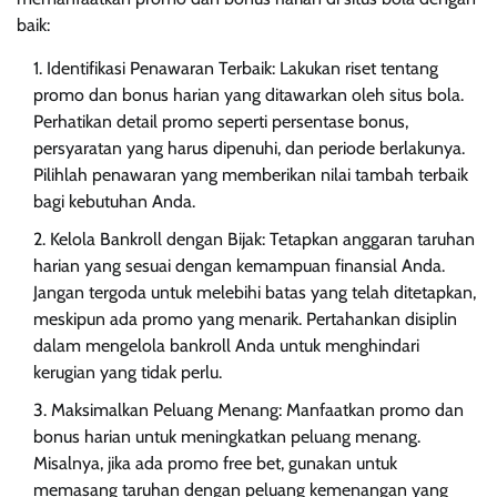
baik:
Identifikasi Penawaran Terbaik: Lakukan riset tentang
promo dan bonus harian yang ditawarkan oleh situs bola.
Perhatikan detail promo seperti persentase bonus,
persyaratan yang harus dipenuhi, dan periode berlakunya.
Pilihlah penawaran yang memberikan nilai tambah terbaik
bagi kebutuhan Anda.
Kelola Bankroll dengan Bijak: Tetapkan anggaran taruhan
harian yang sesuai dengan kemampuan finansial Anda.
Jangan tergoda untuk melebihi batas yang telah ditetapkan,
meskipun ada promo yang menarik. Pertahankan disiplin
dalam mengelola bankroll Anda untuk menghindari
kerugian yang tidak perlu.
Maksimalkan Peluang Menang: Manfaatkan promo dan
bonus harian untuk meningkatkan peluang menang.
Misalnya, jika ada promo free bet, gunakan untuk
memasang taruhan dengan peluang kemenangan yang