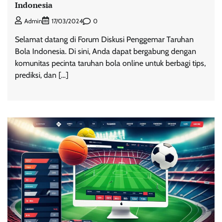
Indonesia
0
Admin
17/03/2024
Selamat datang di Forum Diskusi Penggemar Taruhan
Bola Indonesia. Di sini, Anda dapat bergabung dengan
komunitas pecinta taruhan bola online untuk berbagi tips,
prediksi, dan […]