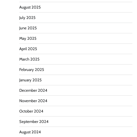
August 2025
July 2025
June 2025
May 2025
April 2025
March 2025
February 2025
January 2025
December 2024
November 2024
October 2024
September 2024
August 2024