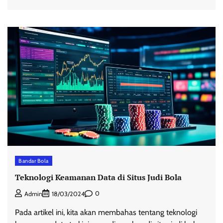
Bandar Bola
Teknologi Keamanan Data di Situs Judi Bola
0
Admin
18/03/2024
Pada artikel ini, kita akan membahas tentang teknologi