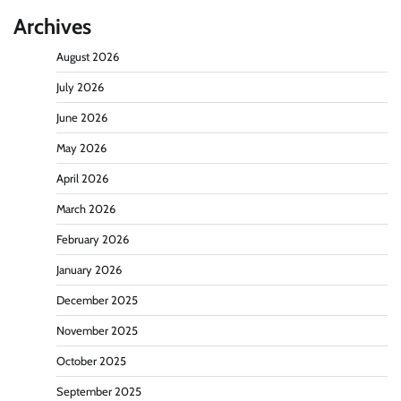
Archives
August 2026
July 2026
June 2026
May 2026
April 2026
March 2026
February 2026
January 2026
December 2025
November 2025
October 2025
September 2025