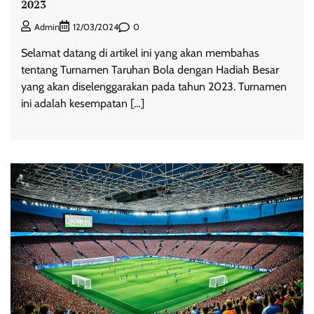
2023
0
Admin
12/03/2024
Selamat datang di artikel ini yang akan membahas
tentang Turnamen Taruhan Bola dengan Hadiah Besar
yang akan diselenggarakan pada tahun 2023. Turnamen
ini adalah kesempatan […]