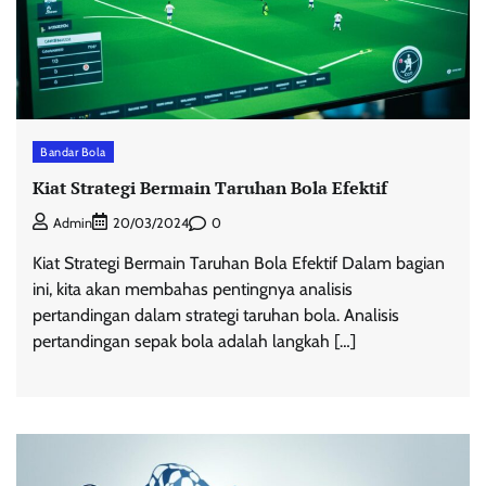
Bandar Bola
Kiat Strategi Bermain Taruhan Bola Efektif
0
Admin
20/03/2024
Kiat Strategi Bermain Taruhan Bola Efektif Dalam bagian
ini, kita akan membahas pentingnya analisis
pertandingan dalam strategi taruhan bola. Analisis
pertandingan sepak bola adalah langkah […]