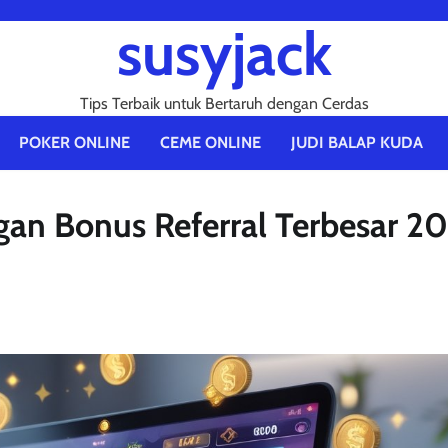
susyjack
Tips Terbaik untuk Bertaruh dengan Cerdas
POKER ONLINE
CEME ONLINE
JUDI BALAP KUDA
gan Bonus Referral Terbesar 2