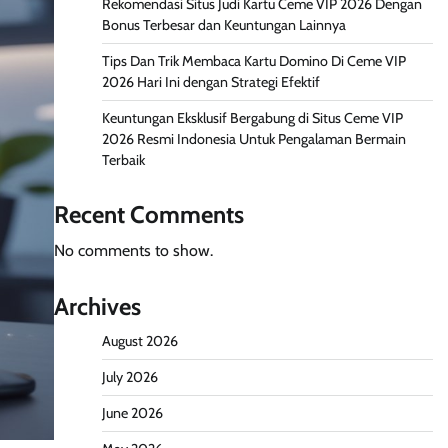
Rekomendasi Situs Judi Kartu Ceme VIP 2026 Dengan
Bonus Terbesar dan Keuntungan Lainnya
Tips Dan Trik Membaca Kartu Domino Di Ceme VIP
2026 Hari Ini dengan Strategi Efektif
Keuntungan Eksklusif Bergabung di Situs Ceme VIP
2026 Resmi Indonesia Untuk Pengalaman Bermain
Terbaik
Recent Comments
No comments to show.
Archives
August 2026
July 2026
June 2026