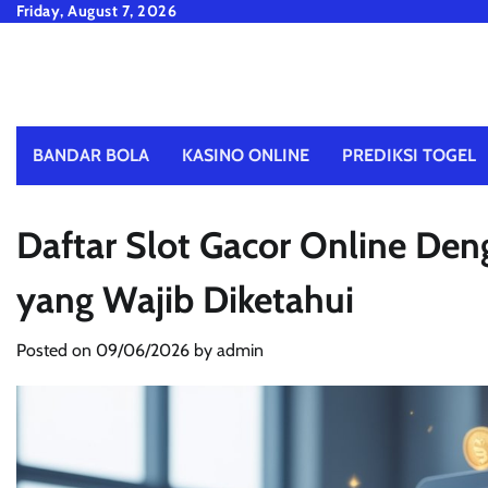
Skip
Friday, August 7, 2026
to
content
BANDAR BOLA
KASINO ONLINE
PREDIKSI TOGEL
Daftar Slot Gacor Online Den
yang Wajib Diketahui
Posted on
09/06/2026
by
admin