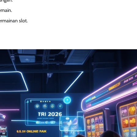
emain.
rmainan slot.