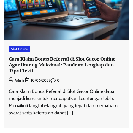
Slot Online
Cara Klaim Bonus Referral di Slot Gacor Online
Agar Untung Maksimal: Panduan Lengkap dan
Tips Efektif
0
Admin
10/06/2026
Cara Klaim Bonus Referral di Slot Gacor Online dapat
menjadi kunci untuk mendapatkan keuntungan lebih.
Mengikuti langkah-langkah yang tepat dan memahami
syarat serta ketentuan dapat […]