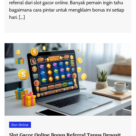
referral dari slot gacor online. Banyak pemain ingin tahu
bagaimana cara pintar untuk mengklaim bonus ini setiap
hari. […]
Slot Online
Slot Gacor Online Bonus Referral Tanpa Deposit