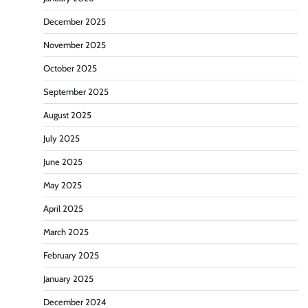
December 2025
November 2025
October 2025
September 2025
August 2025
July 2025
June 2025
May 2025
April 2025
March 2025
February 2025
January 2025
December 2024