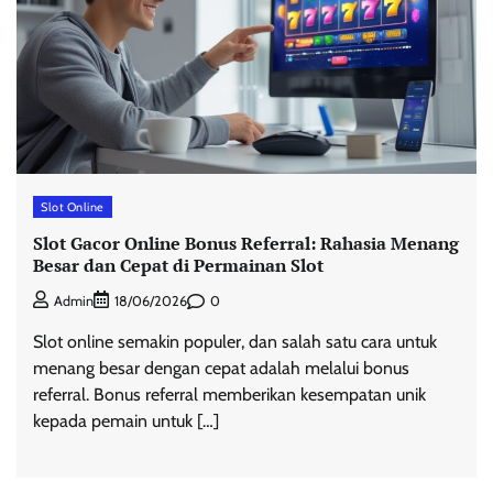
Slot Online
Slot Gacor Online Bonus Referral: Rahasia Menang
Besar dan Cepat di Permainan Slot
0
Admin
18/06/2026
Slot online semakin populer, dan salah satu cara untuk
menang besar dengan cepat adalah melalui bonus
referral. Bonus referral memberikan kesempatan unik
kepada pemain untuk […]