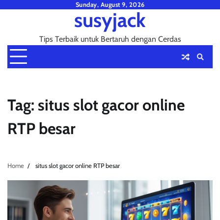
Skip
Sunday, August 9, 2026
susyjack
to
content
Tips Terbaik untuk Bertaruh dengan Cerdas
Tag:
situs slot gacor online
RTP besar
Home
situs slot gacor online RTP besar