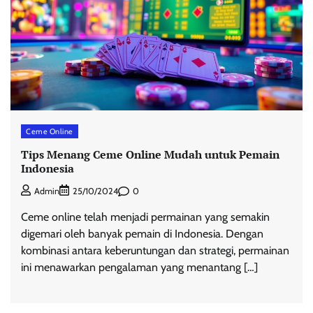
Ceme Online
Tips Menang Ceme Online Mudah untuk Pemain
Indonesia
0
Admin
25/10/2024
Ceme online telah menjadi permainan yang semakin
digemari oleh banyak pemain di Indonesia. Dengan
kombinasi antara keberuntungan dan strategi, permainan
ini menawarkan pengalaman yang menantang […]