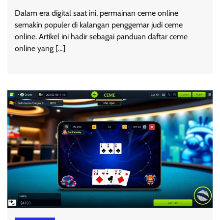
Dalam era digital saat ini, permainan ceme online
semakin populer di kalangan penggemar judi ceme
online. Artikel ini hadir sebagai panduan daftar ceme
online yang […]