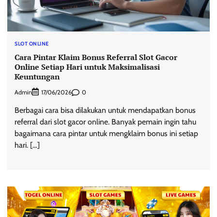
SLOT ONLINE
Cara Pintar Klaim Bonus Referral Slot Gacor
Online Setiap Hari untuk Maksimalisasi
Keuntungan
Admin
0
17/06/2026
Berbagai cara bisa dilakukan untuk mendapatkan bonus
referral dari slot gacor online. Banyak pemain ingin tahu
bagaimana cara pintar untuk mengklaim bonus ini setiap
hari. […]