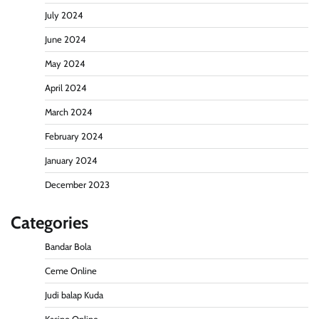
July 2024
June 2024
May 2024
April 2024
March 2024
February 2024
January 2024
December 2023
Categories
Bandar Bola
Ceme Online
Judi balap Kuda