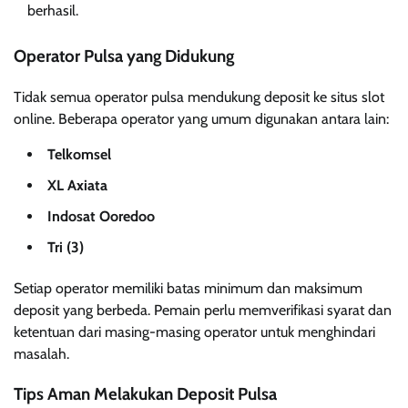
berhasil.
Operator Pulsa yang Didukung
Tidak semua operator pulsa mendukung deposit ke situs slot
online. Beberapa operator yang umum digunakan antara lain:
Telkomsel
XL Axiata
Indosat Ooredoo
Tri (3)
Setiap operator memiliki batas minimum dan maksimum
deposit yang berbeda. Pemain perlu memverifikasi syarat dan
ketentuan dari masing-masing operator untuk menghindari
masalah.
Tips Aman Melakukan Deposit Pulsa