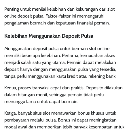
Penting untuk menilai kelebihan dan kekurangan dari slot
online deposit pulsa. Faktor-faktor ini memengaruhi
pengalaman bermain dan keputusan finansial pemain.
Kelebihan Menggunakan Deposit Pulsa
Menggunakan deposit pulsa untuk bermain slot online
memiliki beberapa kelebihan. Pertama, kemudahan akses
menjadi salah satu yang utama. Pemain dapat melakukan
deposit hanya dengan menggunakan pulsa yang tersedia,
tanpa perlu menggunakan kartu kredit atau rekening bank.
Kedua, proses transaksi cepat dan praktis. Deposito dilakukan
dalam hitungan menit, sehingga pemain tidak perlu
menunggu lama untuk dapat bermain.
Ketiga, banyak situs slot menawarkan bonus khusus untuk
pembayaran melalui pulsa. Bonus ini dapat meningkatkan
modal awal dan memberikan lebih banyak kesempatan untuk