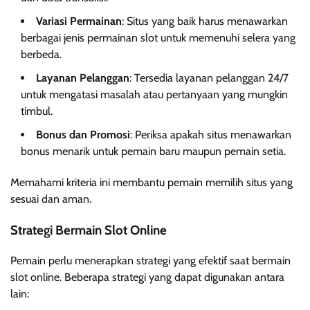
Variasi Permainan
: Situs yang baik harus menawarkan
berbagai jenis permainan slot untuk memenuhi selera yang
berbeda.
Layanan Pelanggan
: Tersedia layanan pelanggan 24/7
untuk mengatasi masalah atau pertanyaan yang mungkin
timbul.
Bonus dan Promosi
: Periksa apakah situs menawarkan
bonus menarik untuk pemain baru maupun pemain setia.
Memahami kriteria ini membantu pemain memilih situs yang
sesuai dan aman.
Strategi Bermain Slot Online
Pemain perlu menerapkan strategi yang efektif saat bermain
slot online. Beberapa strategi yang dapat digunakan antara
lain: