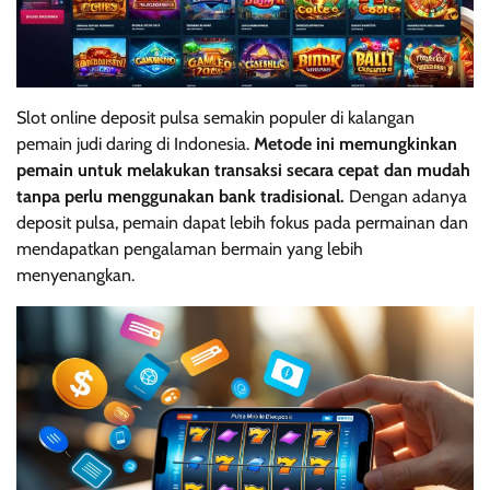
Slot online deposit pulsa semakin populer di kalangan
pemain judi daring di Indonesia.
Metode ini memungkinkan
pemain untuk melakukan transaksi secara cepat dan mudah
tanpa perlu menggunakan bank tradisional.
Dengan adanya
deposit pulsa, pemain dapat lebih fokus pada permainan dan
mendapatkan pengalaman bermain yang lebih
menyenangkan.