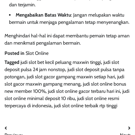
dan terjamin.
Mengabaikan Batas Waktu
: Jangan melupakan waktu
bermain untuk menjaga pengalaman tetap menyenangkan.
Menghindari hal-hal ini dapat membantu pemain tetap aman
dan menikmati pengalaman bermain.
Posted in
Slot Online
Tagged
judi slot bet kecil peluang maxwin tinggi
,
judi slot
deposit pulsa 24 jam nonstop
,
judi slot deposit pulsa tanpa
potongan
,
judi slot gacor gampang maxwin setiap hari
,
judi
slot gacor maxwin gampang menang
,
judi slot online bonus
new member 100%
,
judi slot online gacor terbaru hari ini
,
judi
slot online minimal deposit 10 ribu
,
judi slot online resmi
terpercaya di indonesia
,
judi slot online terbaik rtp tinggi
Post