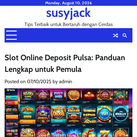
Skip
Monday, August 10, 2026
susyjack
to
content
Tips Terbaik untuk Bertaruh dengan Cerdas
Slot Online Deposit Pulsa: Panduan
Lengkap untuk Pemula
Posted on
07/10/2025
by
admin