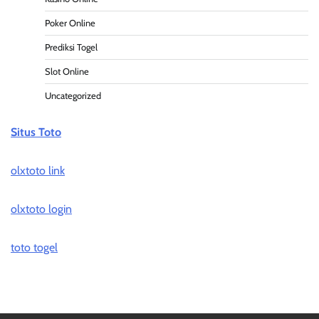
Poker Online
Prediksi Togel
Slot Online
Uncategorized
Situs Toto
olxtoto link
olxtoto login
toto togel