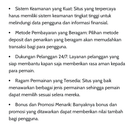
Sistem Keamanan yang Kuat: Situs yang terpercaya
harus memiliki sistem keamanan tingkat tinggi untuk
melindungi data pengguna dan informasi finansial.
Metode Pembayaran yang Beragam: Pilihan metode
deposit dan penarikan yang beragam akan memudahkan
transaksi bagi para pengguna.
Dukungan Pelanggan 24/7: Layanan pelanggan yang
siap membantu kapan saja memberikan rasa aman kepada
para pemain.
Ragam Permainan yang Tersedia: Situs yang baik
menawarkan berbagai jenis permainan sehingga pemain
dapat memilih sesuai selera mereka.
Bonus dan Promosi Menarik: Banyaknya bonus dan
promosi yang ditawarkan dapat memberikan nilai tambah
bagi pengguna.