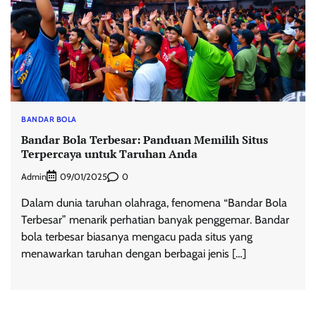
BANDAR BOLA
Bandar Bola Terbesar: Panduan Memilih Situs
Terpercaya untuk Taruhan Anda
Admin
0
09/01/2025
Dalam dunia taruhan olahraga, fenomena “Bandar Bola
Terbesar” menarik perhatian banyak penggemar. Bandar
bola terbesar biasanya mengacu pada situs yang
menawarkan taruhan dengan berbagai jenis […]