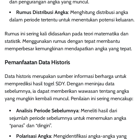
dan pengurangan angka yang muncul.
Rumus Distribusi Angka
: Menghitung distribusi angka
dalam periode tertentu untuk menentukan potensi keluaran.
Rumus ini sering kali didasarkan pada teori matematika dan
statistik. Menggunakan rumus dengan tepat membantu
memperbesar kemungkinan mendapatkan angka yang tepat.
Pemanfaatan Data Historis
Data historis merupakan sumber informasi berharga untuk
memprediksi hasil togel SDY. Dengan meninjau data
sebelumnya, ia dapat memberikan wawasan tentang angka
yang mungkin kembali muncul. Penilaian ini sering mencakup:
Analisis Periode Sebelumnya
: Meneliti hasil dari
sejumlah periode sebelumnya untuk menemukan angka
“panas” dan “dingin”.
Polarisasi Angka
: Mengidentifikasi angka-angka yang