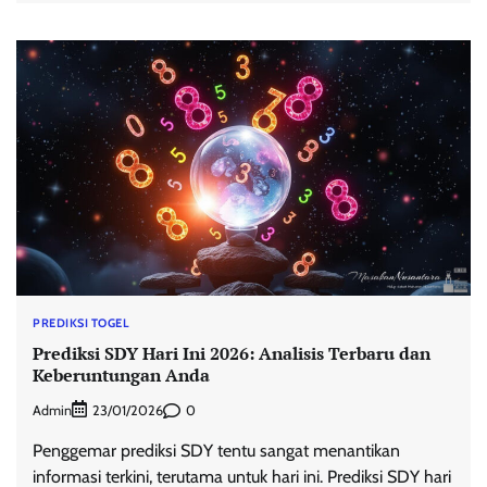
PREDIKSI TOGEL
Prediksi SDY Hari Ini 2026: Analisis Terbaru dan
Keberuntungan Anda
Admin
0
23/01/2026
Penggemar prediksi SDY tentu sangat menantikan
informasi terkini, terutama untuk hari ini. Prediksi SDY hari