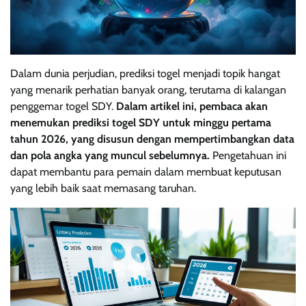
Dalam dunia perjudian, prediksi togel menjadi topik hangat
yang menarik perhatian banyak orang, terutama di kalangan
penggemar togel SDY.
Dalam artikel ini, pembaca akan
menemukan prediksi togel SDY untuk minggu pertama
tahun 2026, yang disusun dengan mempertimbangkan data
dan pola angka yang muncul sebelumnya.
Pengetahuan ini
dapat membantu para pemain dalam membuat keputusan
yang lebih baik saat memasang taruhan.