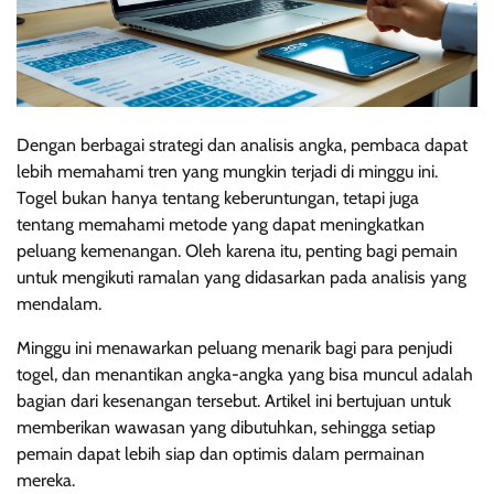
Dengan berbagai strategi dan analisis angka, pembaca dapat
lebih memahami tren yang mungkin terjadi di minggu ini.
Togel bukan hanya tentang keberuntungan, tetapi juga
tentang memahami metode yang dapat meningkatkan
peluang kemenangan. Oleh karena itu, penting bagi pemain
untuk mengikuti ramalan yang didasarkan pada analisis yang
mendalam.
Minggu ini menawarkan peluang menarik bagi para penjudi
togel, dan menantikan angka-angka yang bisa muncul adalah
bagian dari kesenangan tersebut. Artikel ini bertujuan untuk
memberikan wawasan yang dibutuhkan, sehingga setiap
pemain dapat lebih siap dan optimis dalam permainan
mereka.