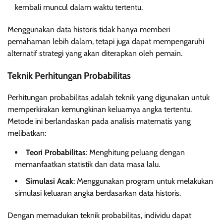
kembali muncul dalam waktu tertentu.
Menggunakan data historis tidak hanya memberi
pemahaman lebih dalam, tetapi juga dapat mempengaruhi
alternatif strategi yang akan diterapkan oleh pemain.
Teknik Perhitungan Probabilitas
Perhitungan probabilitas adalah teknik yang digunakan untuk
memperkirakan kemungkinan keluarnya angka tertentu.
Metode ini berlandaskan pada analisis matematis yang
melibatkan:
Teori Probabilitas
: Menghitung peluang dengan
memanfaatkan statistik dan data masa lalu.
Simulasi Acak
: Menggunakan program untuk melakukan
simulasi keluaran angka berdasarkan data historis.
Dengan memadukan teknik probabilitas, individu dapat