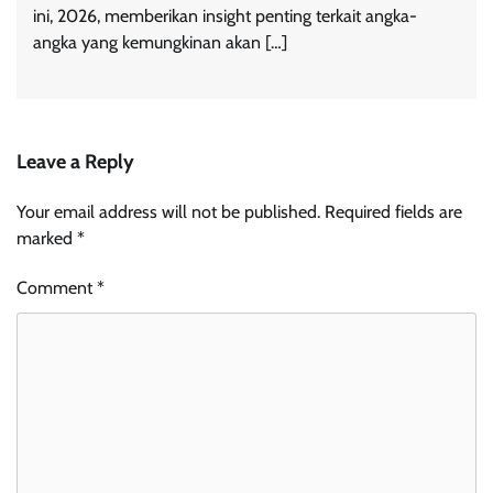
ini, 2026, memberikan insight penting terkait angka-
angka yang kemungkinan akan […]
Leave a Reply
Your email address will not be published.
Required fields are
marked
*
Comment
*