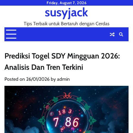
Skip
Friday, August 7, 2026
susyjack
to
content
Tips Terbaik untuk Bertaruh dengan Cerdas
Prediksi Togel SDY Mingguan 2026:
Analisis Dan Tren Terkini
Posted on
26/01/2026
by
admin