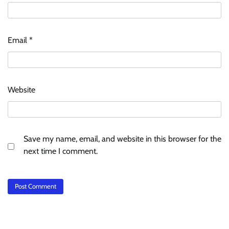
Email
*
Website
Save my name, email, and website in this browser for the
next time I comment.