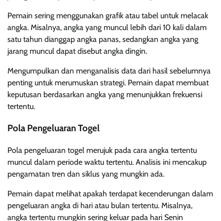
Pemain sering menggunakan grafik atau tabel untuk melacak
angka. Misalnya, angka yang muncul lebih dari 10 kali dalam
satu tahun dianggap angka panas, sedangkan angka yang
jarang muncul dapat disebut angka dingin.
Mengumpulkan dan menganalisis data dari hasil sebelumnya
penting untuk merumuskan strategi. Pemain dapat membuat
keputusan berdasarkan angka yang menunjukkan frekuensi
tertentu.
Pola Pengeluaran Togel
Pola pengeluaran togel merujuk pada cara angka tertentu
muncul dalam periode waktu tertentu. Analisis ini mencakup
pengamatan tren dan siklus yang mungkin ada.
Pemain dapat melihat apakah terdapat kecenderungan dalam
pengeluaran angka di hari atau bulan tertentu. Misalnya,
angka tertentu mungkin sering keluar pada hari Senin