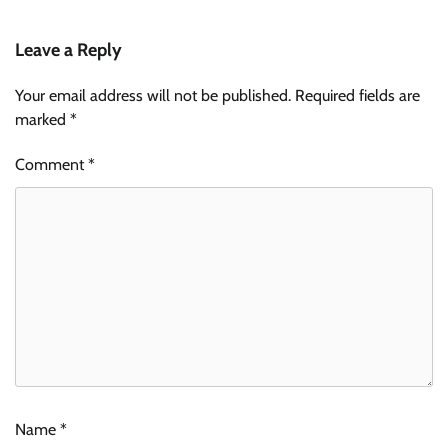
Leave a Reply
Your email address will not be published.
Required fields are
marked
*
Comment
*
Name
*