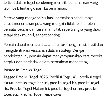
terlibat dalam togel cenderung memiliki pemahaman yang
lebih baik tentang dinamika permainan.
Mereka yang menganalisis hasil permainan sebelumnya
dapat menemukan pola yang mungkin tidak terlihat oleh
pemula. Belajar dari kesalahan vital, seperti angka yang dipilih
tetapi tidak muncul, sangat penting.
Pemain dapat membuat catatan untuk menganalisis hasil dan
mengidentifikasi kesalahan dalam strategi. Dengan
pendekatan ini, pemain dapat menyempurnakan cara mereka
berpikir dan bertindak dalam permainan mendatang.
Posted in
Prediksi Togel
Tagged
Prediksi Togel 2025
,
Prediksi Togel 4D
,
prediksi togel
akurat
,
prediksi togel hari ini
,
prediksi togel hk
,
prediksi togel
jitu
,
Prediksi Togel Malam Ini
,
prediksi togel online
,
prediksi
togel sgp
,
Prediksi Togel Terpercaya