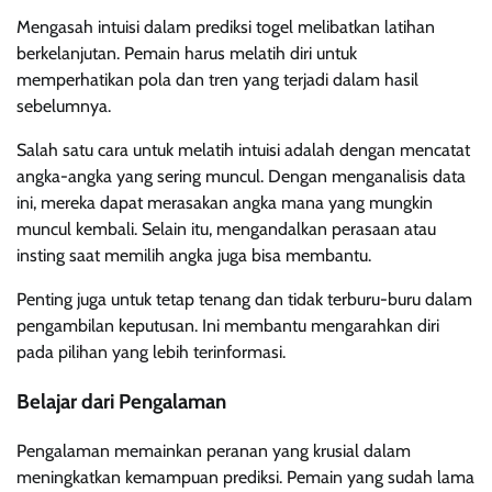
Mengasah intuisi dalam prediksi togel melibatkan latihan
berkelanjutan. Pemain harus melatih diri untuk
memperhatikan pola dan tren yang terjadi dalam hasil
sebelumnya.
Salah satu cara untuk melatih intuisi adalah dengan mencatat
angka-angka yang sering muncul. Dengan menganalisis data
ini, mereka dapat merasakan angka mana yang mungkin
muncul kembali. Selain itu, mengandalkan perasaan atau
insting saat memilih angka juga bisa membantu.
Penting juga untuk tetap tenang dan tidak terburu-buru dalam
pengambilan keputusan. Ini membantu mengarahkan diri
pada pilihan yang lebih terinformasi.
Belajar dari Pengalaman
Pengalaman memainkan peranan yang krusial dalam
meningkatkan kemampuan prediksi. Pemain yang sudah lama