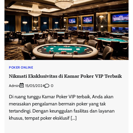
POKER ONLINE
Nikmati Eksklusivitas di Kamar Poker VIP Terbaik
Admin
0
15/05/2024
Di ruang tunggu Kamar Poker VIP terbaik, Anda akan
merasakan pengalaman bermain poker yang tak
tertandingi. Dengan keunggulan fasilitas dan layanan
khusus, tempat poker eksklusif […]