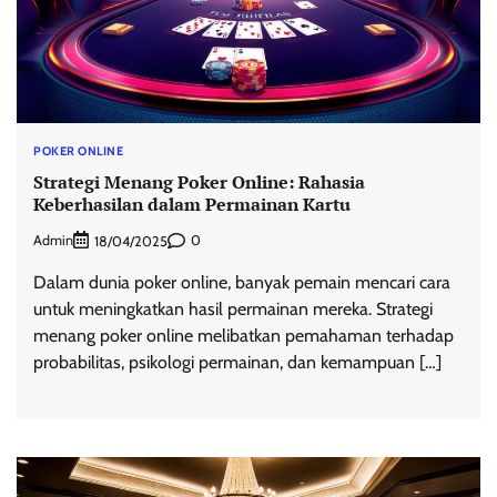
POKER ONLINE
Strategi Menang Poker Online: Rahasia
Keberhasilan dalam Permainan Kartu
Admin
0
18/04/2025
Dalam dunia poker online, banyak pemain mencari cara
untuk meningkatkan hasil permainan mereka. Strategi
menang poker online melibatkan pemahaman terhadap
probabilitas, psikologi permainan, dan kemampuan […]