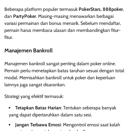
Beberapa platform populer termasuk
PokerStars
,
888poker
,
dan
PartyPoker
. Masing-masing menawarkan berbagai
variasi permainan dan bonus menarik. Sebelum mendaftar,
pemain harus membaca ulasan dan membandingkan fitur-
fitur.
Manajemen Bankroll
Manajemen bankroll sangat penting dalam poker online.
Pemain perlu menetapkan batas taruhan sesuai dengan total
modal. Memisahkan bankroll untuk poker dan keperluan
lainnya juga sangat disarankan.
Strategi yang efektif termasuk:
Tetapkan Batas Harian
: Tentukan seberapa banyak
yang dapat dipertaruhkan dalam satu sesi.
Jangan Terbawa Emosi
: Mengontrol emosi saat kalah