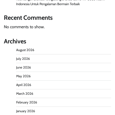
Indonesia Untuk Pengalaman Bermain Terbaik
Recent Comments
No comments to show.
Archives
August 2026
July 2026
June 2026
May 2026
April 2026
March 2026
February 2026
January 2026