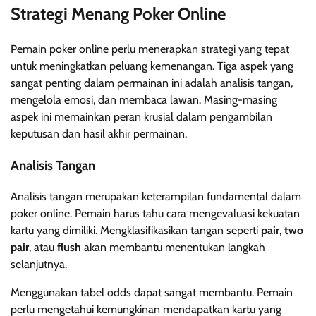
Strategi Menang Poker Online
Pemain poker online perlu menerapkan strategi yang tepat
untuk meningkatkan peluang kemenangan. Tiga aspek yang
sangat penting dalam permainan ini adalah analisis tangan,
mengelola emosi, dan membaca lawan. Masing-masing
aspek ini memainkan peran krusial dalam pengambilan
keputusan dan hasil akhir permainan.
Analisis Tangan
Analisis tangan merupakan keterampilan fundamental dalam
poker online. Pemain harus tahu cara mengevaluasi kekuatan
kartu yang dimiliki. Mengklasifikasikan tangan seperti
pair
,
two
pair
, atau
flush
akan membantu menentukan langkah
selanjutnya.
Menggunakan tabel odds dapat sangat membantu. Pemain
perlu mengetahui kemungkinan mendapatkan kartu yang