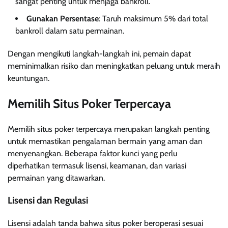
sangat penting untuk menjaga bankroll.
Gunakan Persentase
: Taruh maksimum 5% dari total
bankroll dalam satu permainan.
Dengan mengikuti langkah-langkah ini, pemain dapat
meminimalkan risiko dan meningkatkan peluang untuk meraih
keuntungan.
Memilih Situs Poker Terpercaya
Memilih situs poker terpercaya merupakan langkah penting
untuk memastikan pengalaman bermain yang aman dan
menyenangkan. Beberapa faktor kunci yang perlu
diperhatikan termasuk lisensi, keamanan, dan variasi
permainan yang ditawarkan.
Lisensi dan Regulasi
Lisensi adalah tanda bahwa situs poker beroperasi sesuai