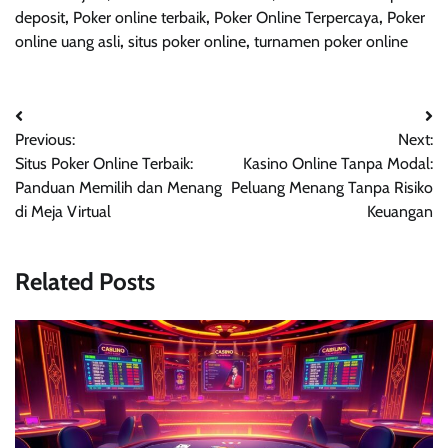
deposit
,
Poker online terbaik
,
Poker Online Terpercaya
,
Poker
online uang asli
,
situs poker online
,
turnamen poker online
Post
Previous:
Next:
navigation
Situs Poker Online Terbaik:
Kasino Online Tanpa Modal:
Panduan Memilih dan Menang
Peluang Menang Tanpa Risiko
di Meja Virtual
Keuangan
Related Posts