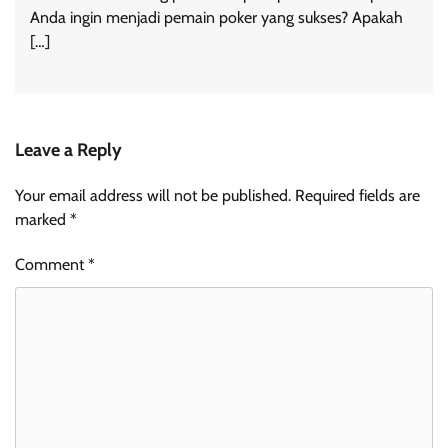
Anda ingin menjadi pemain poker yang sukses? Apakah
[…]
Leave a Reply
Your email address will not be published.
Required fields are
marked
*
Comment
*