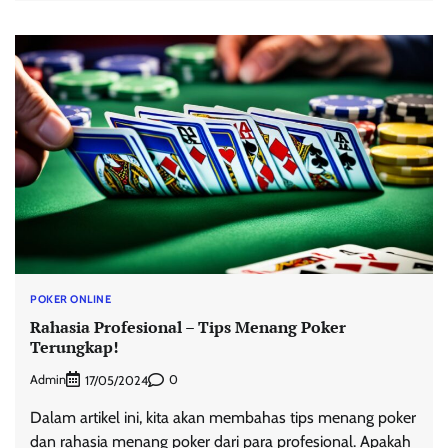
POKER ONLINE
Rahasia Profesional – Tips Menang Poker
Terungkap!
Admin
0
17/05/2024
Dalam artikel ini, kita akan membahas tips menang poker
dan rahasia menang poker dari para profesional. Apakah