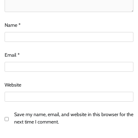
Name
*
Email
*
Website
Save my name, email, and website in this browser for the
next time I comment.