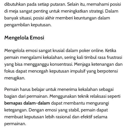
dibutuhkan pada setiap putaran. Selain itu, memahami posisi
di meja sangat penting untuk meningkatkan strategi. Dalam
banyak situasi, posisi akhir memberi keuntungan dalam
pengambilan keputusan.
Mengelola Emosi
Mengelola emosi sangat krusial dalam poker online. Ketika
pemain mengalami kekalahan, sering kali timbul rasa frustrasi
yang bisa mengganggu konsentrasi. Menjaga ketenangan dan
fokus dapat mencegah keputusan impulsif yang berpotensi
merugikan.
Pemain harus belajar untuk menerima kekalahan sebagai
bagian dari permainan. Menggunakan teknik relaksasi seperti
bernapas dalam-dalam
dapat membantu mengurangi
ketegangan. Dengan emosi yang stabil, pemain dapat
membuat keputusan lebih rasional dan efektif selama
permainan.