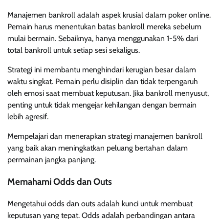
Manajemen bankroll adalah aspek krusial dalam poker online.
Pemain harus menentukan batas bankroll mereka sebelum
mulai bermain. Sebaiknya, hanya menggunakan 1-5% dari
total bankroll untuk setiap sesi sekaligus.
Strategi ini membantu menghindari kerugian besar dalam
waktu singkat. Pemain perlu disiplin dan tidak terpengaruh
oleh emosi saat membuat keputusan. Jika bankroll menyusut,
penting untuk tidak mengejar kehilangan dengan bermain
lebih agresif.
Mempelajari dan menerapkan strategi manajemen bankroll
yang baik akan meningkatkan peluang bertahan dalam
permainan jangka panjang.
Memahami Odds dan Outs
Mengetahui odds dan outs adalah kunci untuk membuat
keputusan yang tepat. Odds adalah perbandingan antara