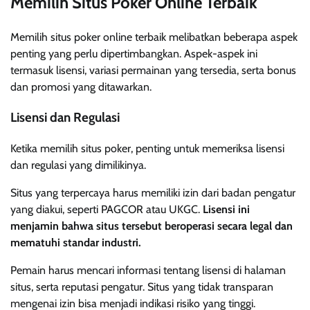
Memilih Situs Poker Online Terbaik
Memilih situs poker online terbaik melibatkan beberapa aspek
penting yang perlu dipertimbangkan. Aspek-aspek ini
termasuk lisensi, variasi permainan yang tersedia, serta bonus
dan promosi yang ditawarkan.
Lisensi dan Regulasi
Ketika memilih situs poker, penting untuk memeriksa lisensi
dan regulasi yang dimilikinya.
Situs yang terpercaya harus memiliki izin dari badan pengatur
yang diakui, seperti PAGCOR atau UKGC.
Lisensi ini
menjamin bahwa situs tersebut beroperasi secara legal dan
mematuhi standar industri.
Pemain harus mencari informasi tentang lisensi di halaman
situs, serta reputasi pengatur. Situs yang tidak transparan
mengenai izin bisa menjadi indikasi risiko yang tinggi.