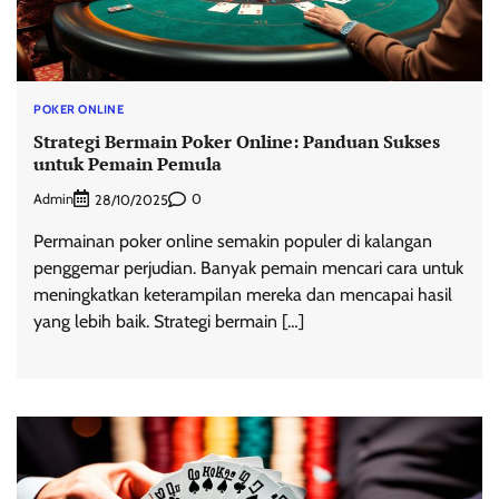
POKER ONLINE
Strategi Bermain Poker Online: Panduan Sukses
untuk Pemain Pemula
Admin
0
28/10/2025
Permainan poker online semakin populer di kalangan
penggemar perjudian. Banyak pemain mencari cara untuk
meningkatkan keterampilan mereka dan mencapai hasil
yang lebih baik. Strategi bermain […]