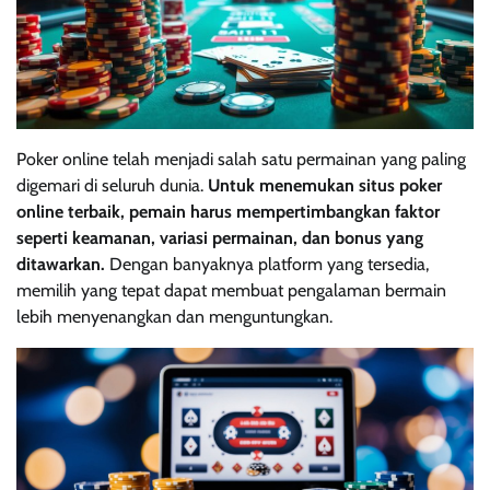
Poker online telah menjadi salah satu permainan yang paling
digemari di seluruh dunia.
Untuk menemukan situs poker
online terbaik, pemain harus mempertimbangkan faktor
seperti keamanan, variasi permainan, dan bonus yang
ditawarkan.
Dengan banyaknya platform yang tersedia,
memilih yang tepat dapat membuat pengalaman bermain
lebih menyenangkan dan menguntungkan.