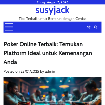
Skip
Friday, August 7, 2026
susyjack
to
content
Tips Terbaik untuk Bertaruh dengan Cerdas
Poker Online Terbaik: Temukan
Platform Ideal untuk Kemenangan
Anda
Posted on
23/01/2025
by
admin