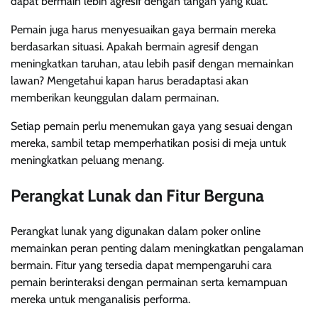
dapat bermain lebih agresif dengan tangan yang kuat.
Pemain juga harus menyesuaikan gaya bermain mereka
berdasarkan situasi. Apakah bermain agresif dengan
meningkatkan taruhan, atau lebih pasif dengan memainkan
lawan? Mengetahui kapan harus beradaptasi akan
memberikan keunggulan dalam permainan.
Setiap pemain perlu menemukan gaya yang sesuai dengan
mereka, sambil tetap memperhatikan posisi di meja untuk
meningkatkan peluang menang.
Perangkat Lunak dan Fitur Berguna
Perangkat lunak yang digunakan dalam poker online
memainkan peran penting dalam meningkatkan pengalaman
bermain. Fitur yang tersedia dapat mempengaruhi cara
pemain berinteraksi dengan permainan serta kemampuan
mereka untuk menganalisis performa.