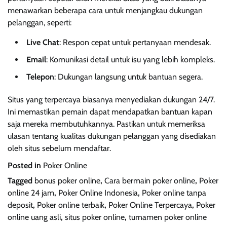
menawarkan beberapa cara untuk menjangkau dukungan
pelanggan, seperti:
Live Chat
: Respon cepat untuk pertanyaan mendesak.
Email
: Komunikasi detail untuk isu yang lebih kompleks.
Telepon
: Dukungan langsung untuk bantuan segera.
Situs yang terpercaya biasanya menyediakan dukungan 24/7.
Ini memastikan pemain dapat mendapatkan bantuan kapan
saja mereka membutuhkannya. Pastikan untuk memeriksa
ulasan tentang kualitas dukungan pelanggan yang disediakan
oleh situs sebelum mendaftar.
Posted in
Poker Online
Tagged
bonus poker online
,
Cara bermain poker online
,
Poker
online 24 jam
,
Poker Online Indonesia
,
Poker online tanpa
deposit
,
Poker online terbaik
,
Poker Online Terpercaya
,
Poker
online uang asli
,
situs poker online
,
turnamen poker online