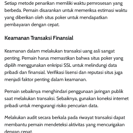
Setiap metode penarikan memiliki waktu pemrosesan yang
berbeda. Pemain disarankan untuk memeriksa estimasi waktu
yang diberikan oleh situs poker untuk mendapatkan
pembayaran dengan cepat.
Keamanan Transaksi Finansial
Keamanan dalam melakukan transaksi uang asli sangat
penting. Pemain harus memastikan bahwa situs poker yang
dipilih menggunakan enkripsi SSL untuk melindungi data
pribadi dan finansial. Verifikasi lisensi dan reputasi situs juga
menjadi faktor penting dalam keamanan.
Pemain sebaiknya menghindari penggunaan jaringan publik
saat melakukan transaksi. Sebaiknya, gunakan koneksi internet
pribadi untuk mengurangi risiko pencurian data.
Melakukan audit secara berkala pada riwayat transaksi dapat
membantu pemain mendeteksi aktivitas yang mencurigakan
dengan cepat.