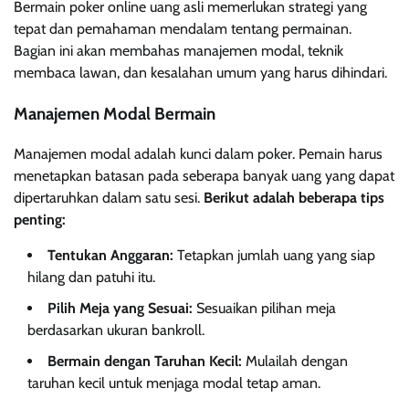
Bermain poker online uang asli memerlukan strategi yang
tepat dan pemahaman mendalam tentang permainan.
Bagian ini akan membahas manajemen modal, teknik
membaca lawan, dan kesalahan umum yang harus dihindari.
Manajemen Modal Bermain
Manajemen modal adalah kunci dalam poker. Pemain harus
menetapkan batasan pada seberapa banyak uang yang dapat
dipertaruhkan dalam satu sesi.
Berikut adalah beberapa tips
penting:
Tentukan Anggaran:
Tetapkan jumlah uang yang siap
hilang dan patuhi itu.
Pilih Meja yang Sesuai:
Sesuaikan pilihan meja
berdasarkan ukuran bankroll.
Bermain dengan Taruhan Kecil:
Mulailah dengan
taruhan kecil untuk menjaga modal tetap aman.