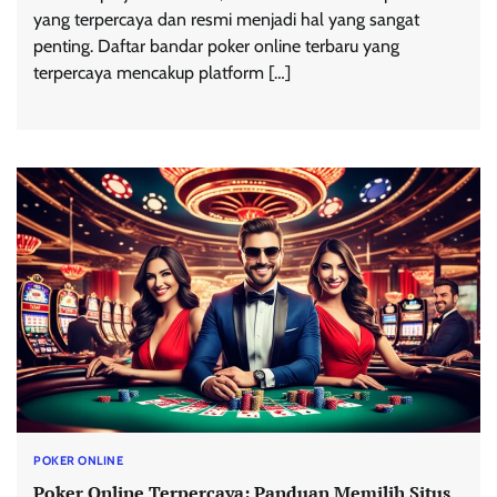
yang terpercaya dan resmi menjadi hal yang sangat
penting. Daftar bandar poker online terbaru yang
terpercaya mencakup platform […]
POKER ONLINE
Poker Online Terpercaya: Panduan Memilih Situs