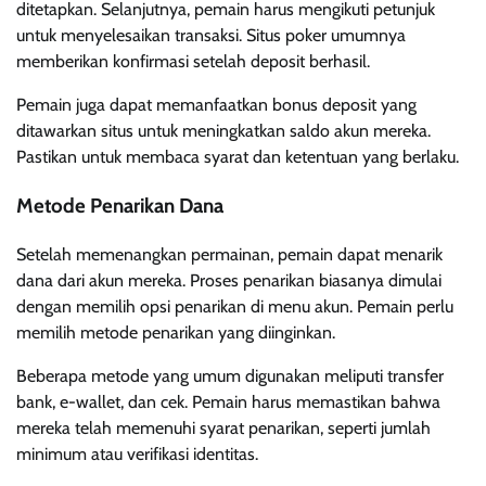
ditetapkan. Selanjutnya, pemain harus mengikuti petunjuk
untuk menyelesaikan transaksi. Situs poker umumnya
memberikan konfirmasi setelah deposit berhasil.
Pemain juga dapat memanfaatkan bonus deposit yang
ditawarkan situs untuk meningkatkan saldo akun mereka.
Pastikan untuk membaca syarat dan ketentuan yang berlaku.
Metode Penarikan Dana
Setelah memenangkan permainan, pemain dapat menarik
dana dari akun mereka. Proses penarikan biasanya dimulai
dengan memilih opsi penarikan di menu akun. Pemain perlu
memilih metode penarikan yang diinginkan.
Beberapa metode yang umum digunakan meliputi transfer
bank, e-wallet, dan cek. Pemain harus memastikan bahwa
mereka telah memenuhi syarat penarikan, seperti jumlah
minimum atau verifikasi identitas.