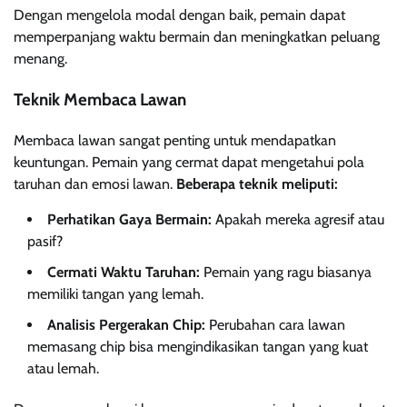
Dengan mengelola modal dengan baik, pemain dapat
memperpanjang waktu bermain dan meningkatkan peluang
menang.
Teknik Membaca Lawan
Membaca lawan sangat penting untuk mendapatkan
keuntungan. Pemain yang cermat dapat mengetahui pola
taruhan dan emosi lawan.
Beberapa teknik meliputi:
Perhatikan Gaya Bermain:
Apakah mereka agresif atau
pasif?
Cermati Waktu Taruhan:
Pemain yang ragu biasanya
memiliki tangan yang lemah.
Analisis Pergerakan Chip:
Perubahan cara lawan
memasang chip bisa mengindikasikan tangan yang kuat
atau lemah.