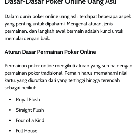
Dasar-Dasar Poker Online Uang Asli
Dalam dunia poker online uang asli, terdapat beberapa aspek
yang penting untuk dipahami. Mengenal aturan, jenis
permainan, dan langkah awal bermain adalah kunci untuk
memulai dengan baik.
Aturan Dasar Permainan Poker Online
Permainan poker online mengikuti aturan yang serupa dengan
permainan poker tradisional. Pemain harus memahami nilai
kartu, yang diurutkan dari yang tertinggi hingga terendah
sebagai berikut:
Royal Flush
Straight Flush
Four of a Kind
Full House