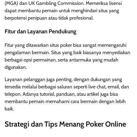
(MGA) dan UK Gambling Commission. Memeriksa lisensi
dapat membantu pemain untuk menghindari situs yang
berpotensi penipuan atau tidak profesional.
Fitur dan Layanan Pendukung
Fitur yang ditawarkan situs poker bisa sangat memengaruhi
pengalaman bermain. Situs yang baik biasanya menyediakan
berbagai opsi permainan, serta antarmuka yang mudah
digunakan.
Layanan pelanggan juga penting, dengan dukungan yang
tersedia melalui berbagai saluran seperti live chat, email, dan
telepon. Adanya tutorial, panduan, atau artikel juga bisa
membantu pemain memahami cara bermain dengan lebih
baik.
Strategi dan Tips Menang Poker Online