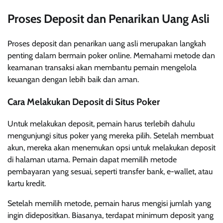
Proses Deposit dan Penarikan Uang Asli
Proses deposit dan penarikan uang asli merupakan langkah
penting dalam bermain poker online. Memahami metode dan
keamanan transaksi akan membantu pemain mengelola
keuangan dengan lebih baik dan aman.
Cara Melakukan Deposit di Situs Poker
Untuk melakukan deposit, pemain harus terlebih dahulu
mengunjungi situs poker yang mereka pilih. Setelah membuat
akun, mereka akan menemukan opsi untuk melakukan deposit
di halaman utama. Pemain dapat memilih metode
pembayaran yang sesuai, seperti transfer bank, e-wallet, atau
kartu kredit.
Setelah memilih metode, pemain harus mengisi jumlah yang
ingin didepositkan. Biasanya, terdapat minimum deposit yang