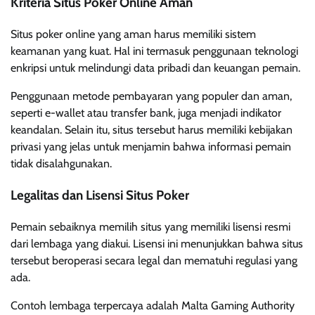
Kriteria Situs Poker Online Aman
Situs poker online yang aman harus memiliki sistem
keamanan yang kuat. Hal ini termasuk penggunaan teknologi
enkripsi untuk melindungi data pribadi dan keuangan pemain.
Penggunaan metode pembayaran yang populer dan aman,
seperti e-wallet atau transfer bank, juga menjadi indikator
keandalan. Selain itu, situs tersebut harus memiliki kebijakan
privasi yang jelas untuk menjamin bahwa informasi pemain
tidak disalahgunakan.
Legalitas dan Lisensi Situs Poker
Pemain sebaiknya memilih situs yang memiliki lisensi resmi
dari lembaga yang diakui. Lisensi ini menunjukkan bahwa situs
tersebut beroperasi secara legal dan mematuhi regulasi yang
ada.
Contoh lembaga terpercaya adalah Malta Gaming Authority