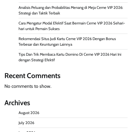
Analisis Peluang dan Probabilitas Menang di Meja Ceme VIP 2026:
Strategi dan Taktik Terbaik
Cara Mengatur Modal Efektif Saat Bermain Ceme VIP 2026 Sehari-
hari untuk Pemain Sukses
Rekomendasi Situs Judi Kartu Ceme VIP 2026 Dengan Bonus
Terbesar dan Keuntungan Lainnya
Tips Dan Trik Membaca Kartu Domino Di Ceme VIP 2026 Hari Ini
dengan Strategi Efektif
Recent Comments
No comments to show.
Archives
August 2026
July 2026