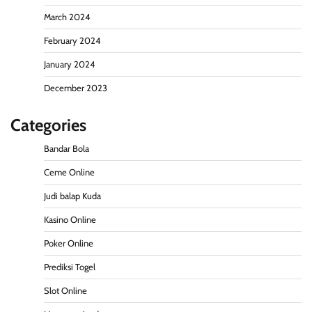
March 2024
February 2024
January 2024
December 2023
Categories
Bandar Bola
Ceme Online
Judi balap Kuda
Kasino Online
Poker Online
Prediksi Togel
Slot Online