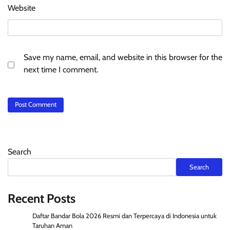
Website
Save my name, email, and website in this browser for the
next time I comment.
Search
Search
Recent Posts
Daftar Bandar Bola 2026 Resmi dan Terpercaya di Indonesia untuk
Taruhan Aman