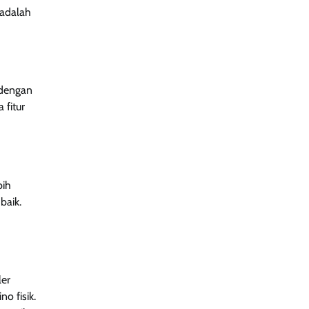
 adalah
 dengan
 fitur
bih
baik.
ler
o fisik.