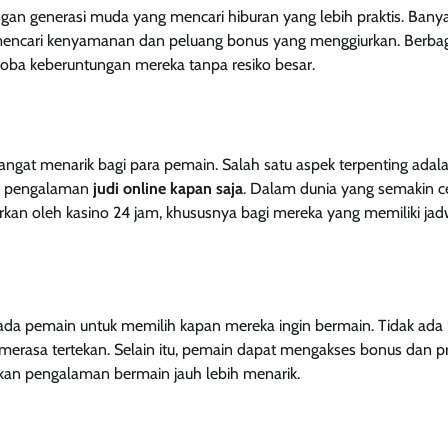
gan generasi muda yang mencari hiburan yang lebih praktis. Banya
mencari kenyamanan dan peluang bonus yang menggiurkan. Berba
ba keberuntungan mereka tanpa resiko besar.
gat menarik bagi para pemain. Salah satu aspek terpenting adal
ti pengalaman
judi online kapan saja
. Dalam dunia yang semakin ce
an oleh kasino 24 jam, khususnya bagi mereka yang memiliki jad
a pemain untuk memilih kapan mereka ingin bermain. Tidak ada
merasa tertekan. Selain itu, pemain dapat mengakses bonus dan 
adikan pengalaman bermain jauh lebih menarik.