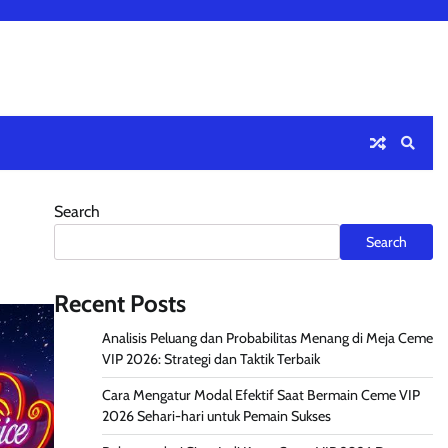
Search
Search
Recent Posts
Analisis Peluang dan Probabilitas Menang di Meja Ceme
VIP 2026: Strategi dan Taktik Terbaik
Cara Mengatur Modal Efektif Saat Bermain Ceme VIP
2026 Sehari-hari untuk Pemain Sukses