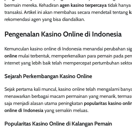
bermain mereka. Kehadiran
agen kasino terpercaya
tidak hanya
transaksi. Artikel ini akan membahas secara mendetail tentang
k
rekomendasi agen yang bisa diandalkan.
Pengenalan Kasino Online di Indonesia
Kemunculan kasino online di Indonesia menandai perubahan sig
online
mulai terbentuk, memperkenalkan para pemain pada pen
internet yang lebih baik telah mempercepat pertumbuhan sektor 
Sejarah Perkembangan Kasino Online
Sejak pertama kali muncul, kasino online telah mengalami banya
menawarkan berbagai macam permainan yang menarik, termas
saja menjadi alasan utama peningkatan
popularitas kasino onli
online di Indonesia
yang semakin meluas.
Popularitas Kasino Online di Kalangan Pemain