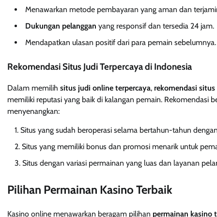
Menawarkan metode pembayaran yang aman dan terjami
Dukungan pelanggan
yang responsif dan tersedia 24 jam.
Mendapatkan ulasan positif dari para pemain sebelumnya.
Rekomendasi Situs Judi Terpercaya di Indonesia
Dalam memilih
situs judi online terpercaya
,
rekomendasi situs 
memiliki reputasi yang baik di kalangan pemain. Rekomendasi b
menyenangkan:
Situs yang sudah beroperasi selama bertahun-tahun dengan
Situs yang memiliki bonus dan promosi menarik untuk pema
Situs dengan variasi permainan yang luas dan layanan pel
Pilihan Permainan Kasino Terbaik
Kasino online menawarkan beragam pilihan
permainan kasino t