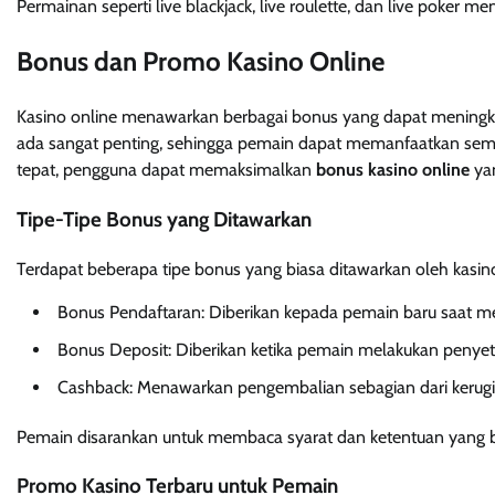
Permainan seperti live blackjack, live roulette, dan live poker
Bonus dan Promo Kasino Online
Kasino online menawarkan berbagai bonus yang dapat menin
ada sangat penting, sehingga pemain dapat memanfaatkan se
tepat, pengguna dapat memaksimalkan
bonus kasino online
yan
Tipe-Tipe Bonus yang Ditawarkan
Terdapat beberapa
tipe bonus
yang biasa ditawarkan oleh kasino 
Bonus Pendaftaran: Diberikan kepada pemain baru saat m
Bonus Deposit: Diberikan ketika pemain melakukan penye
Cashback: Menawarkan pengembalian sebagian dari kerugi
Pemain disarankan untuk membaca syarat dan ketentuan yang b
Promo Kasino Terbaru untuk Pemain