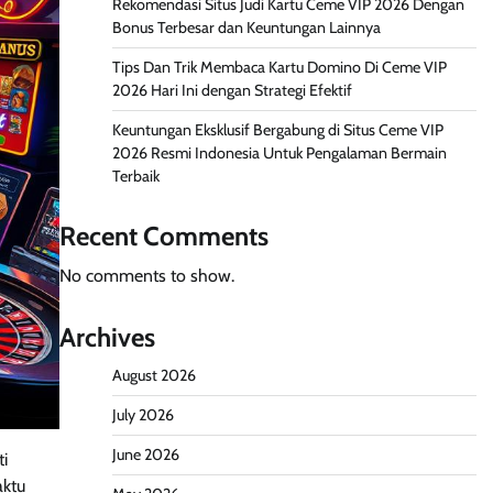
Rekomendasi Situs Judi Kartu Ceme VIP 2026 Dengan
Bonus Terbesar dan Keuntungan Lainnya
Tips Dan Trik Membaca Kartu Domino Di Ceme VIP
2026 Hari Ini dengan Strategi Efektif
Keuntungan Eksklusif Bergabung di Situs Ceme VIP
2026 Resmi Indonesia Untuk Pengalaman Bermain
Terbaik
Recent Comments
No comments to show.
Archives
August 2026
July 2026
June 2026
ti
aktu