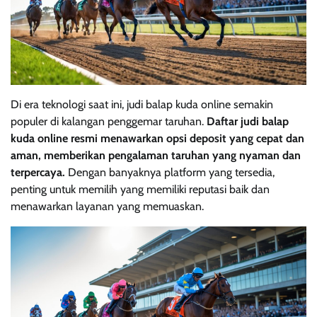
Di era teknologi saat ini, judi balap kuda online semakin
populer di kalangan penggemar taruhan.
Daftar judi balap
kuda online resmi menawarkan opsi deposit yang cepat dan
aman, memberikan pengalaman taruhan yang nyaman dan
terpercaya.
Dengan banyaknya platform yang tersedia,
penting untuk memilih yang memiliki reputasi baik dan
menawarkan layanan yang memuaskan.