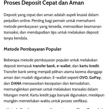
Proses Deposit Cepat dan Aman
Deposit yang cepat dan aman adalah aspek krusial dalam
perjudian online. Penting bagi pemain untuk memahami
metode pembayaran yang tersedia, memastikan keamanan
transaksi, dan mendapatkan tips untuk melakukan deposit
tanpa kendala.
Metode Pembayaran Populer
Beberapa metode pembayaran populer untuk melakukan
deposit termasuk
transfer bank
,
e-wallet
, dan
kartu kredit
.
Transfer bank sering menjadi pilihan utama karena dianggap
aman dan mudah digunakan. E-wallet seperti
OVO
,
GoPay
,
dan
DANA
menawarkan kecepatan dan kemudahan,
memungkinkan pemain untuk melakukan transaksi dalam
hitungan menit. Kartu kredit juga banyak digunakan, meskipun
mungkin memerlukan waktu untuk proses verifikasi.