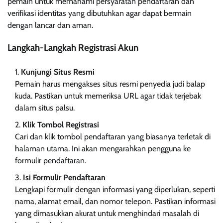
pemain untuk memahami persyaratan pendaftaran dan
verifikasi identitas yang dibutuhkan agar dapat bermain
dengan lancar dan aman.
Langkah-Langkah Registrasi Akun
Kunjungi Situs Resmi
Pemain harus mengakses situs resmi penyedia judi balap
kuda. Pastikan untuk memeriksa URL agar tidak terjebak
dalam situs palsu.
Klik Tombol Registrasi
Cari dan klik tombol pendaftaran yang biasanya terletak di
halaman utama. Ini akan mengarahkan pengguna ke
formulir pendaftaran.
Isi Formulir Pendaftaran
Lengkapi formulir dengan informasi yang diperlukan, seperti
nama, alamat email, dan nomor telepon. Pastikan informasi
yang dimasukkan akurat untuk menghindari masalah di