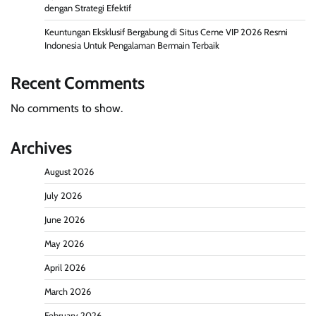
dengan Strategi Efektif
Keuntungan Eksklusif Bergabung di Situs Ceme VIP 2026 Resmi
Indonesia Untuk Pengalaman Bermain Terbaik
Recent Comments
No comments to show.
Archives
August 2026
July 2026
June 2026
May 2026
April 2026
March 2026
February 2026