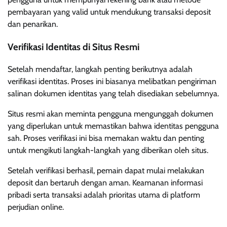
pembayaran yang valid untuk mendukung transaksi deposit
dan penarikan.
Verifikasi Identitas di Situs Resmi
Setelah mendaftar, langkah penting berikutnya adalah
verifikasi identitas. Proses ini biasanya melibatkan pengiriman
salinan dokumen identitas yang telah disediakan sebelumnya.
Situs resmi akan meminta pengguna mengunggah dokumen
yang diperlukan untuk memastikan bahwa identitas pengguna
sah. Proses verifikasi ini bisa memakan waktu dan penting
untuk mengikuti langkah-langkah yang diberikan oleh situs.
Setelah verifikasi berhasil, pemain dapat mulai melakukan
deposit dan bertaruh dengan aman. Keamanan informasi
pribadi serta transaksi adalah prioritas utama di platform
perjudian online.