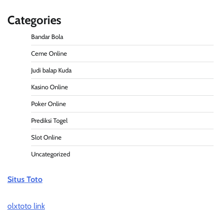
Categories
Bandar Bola
Ceme Online
Judi balap Kuda
Kasino Online
Poker Online
Prediksi Togel
Slot Online
Uncategorized
Situs Toto
olxtoto link