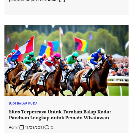
JUDI BALAP KUDA
Situs Terpercaya Untuk Taruhan Balap Kuda:
Panduan Lengkap untuk Pemain Wisatawan
Admin
0
12/09/2025