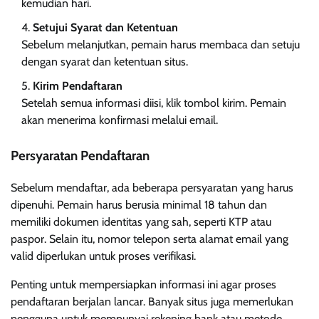
kemudian hari.
Setujui Syarat dan Ketentuan
Sebelum melanjutkan, pemain harus membaca dan setuju
dengan syarat dan ketentuan situs.
Kirim Pendaftaran
Setelah semua informasi diisi, klik tombol kirim. Pemain
akan menerima konfirmasi melalui email.
Persyaratan Pendaftaran
Sebelum mendaftar, ada beberapa persyaratan yang harus
dipenuhi. Pemain harus berusia minimal 18 tahun dan
memiliki dokumen identitas yang sah, seperti KTP atau
paspor. Selain itu, nomor telepon serta alamat email yang
valid diperlukan untuk proses verifikasi.
Penting untuk mempersiapkan informasi ini agar proses
pendaftaran berjalan lancar. Banyak situs juga memerlukan
pengguna untuk mempunyai rekening bank atau metode