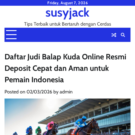
Skip
Friday, August 7, 2026
susyjack
to
content
Tips Terbaik untuk Bertaruh dengan Cerdas
Daftar Judi Balap Kuda Online Resmi
Deposit Cepat dan Aman untuk
Pemain Indonesia
Posted on
02/03/2026
by
admin