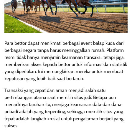
Para bettor dapat menikmati berbagai event balap kuda dari
berbagai negara tanpa harus meninggalkan rumah. Platform
resmi tidak hanya menjamin keamanan transaksi, tetapi juga
memberikan akses kepada bettor untuk informasi dan statistik
yang diperlukan. Ini memungkinkan mereka untuk membuat
keputusan yang lebih baik saat bertaruh.
Transaksi yang cepat dan aman menjadi salah satu
pertimbangan utama saat memilih situs judi. Betapa pun
menariknya taruhan itu, menjaga keamanan data dan dana
pribadi adalah yang terpenting, sehingga memilih situs yang
tepat adalah langkah krusial untuk pengalaman berjudi yang
sukses.