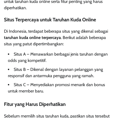
untuk taruhan kuda online serta fitur penting yang harus
diperhatikan.
Situs Terpercaya untuk Taruhan Kuda Online
Di Indonesia, terdapat beberapa situs yang dikenal sebagai
taruhan kuda online terpercaya
. Berikut adalah beberapa
situs yang patut dipertimbangkan:
Situs A – Menawarkan berbagai jenis taruhan dengan
odds yang kompetitif.
Situs B – Dikenal dengan layanan pelanggan yang
responsif dan antarmuka pengguna yang ramah.
Situs C – Menyediakan promosi menarik dan bonus
untuk member baru.
Fitur yang Harus Diperhatikan
Sebelum memilih situs taruhan kuda, pastikan situs tersebut