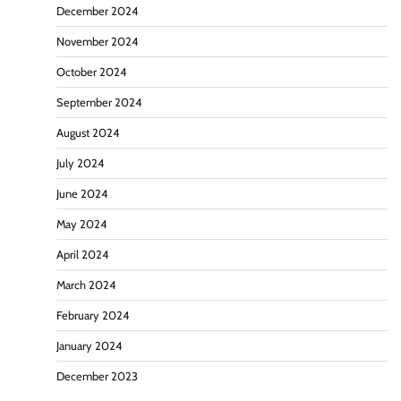
December 2024
November 2024
October 2024
September 2024
August 2024
July 2024
June 2024
May 2024
April 2024
March 2024
February 2024
January 2024
December 2023