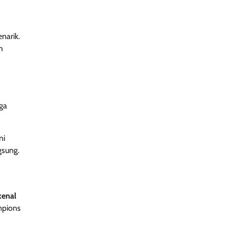
narik.
h
gga
ni
gsung.
kenal
mpions