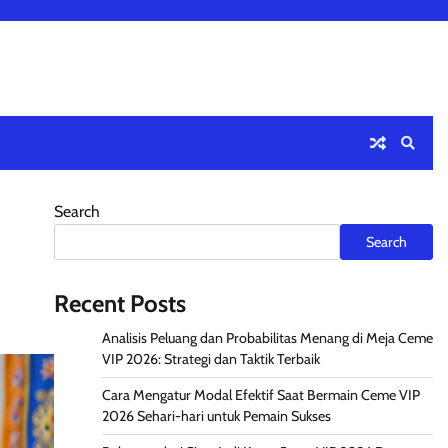
Search
Search
Recent Posts
Analisis Peluang dan Probabilitas Menang di Meja Ceme
VIP 2026: Strategi dan Taktik Terbaik
Cara Mengatur Modal Efektif Saat Bermain Ceme VIP
2026 Sehari-hari untuk Pemain Sukses