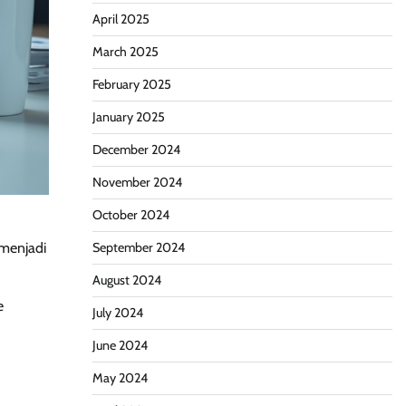
April 2025
March 2025
February 2025
January 2025
December 2024
November 2024
October 2024
September 2024
 menjadi
August 2024
e
July 2024
June 2024
May 2024