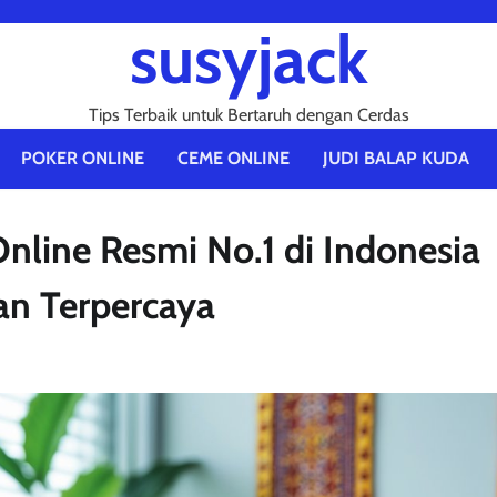
susyjack
Tips Terbaik untuk Bertaruh dengan Cerdas
POKER ONLINE
CEME ONLINE
JUDI BALAP KUDA
line Resmi No.1 di Indonesia
an Terpercaya