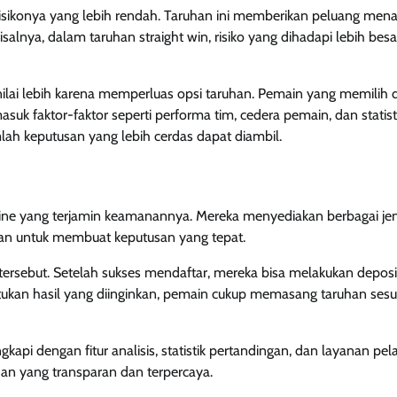
risikonya yang lebih rendah. Taruhan ini memberikan peluang men
salnya, dalam taruhan straight win, risiko yang dihadapi lebih besar
lai lebih karena memperluas opsi taruhan. Pemain yang memilih 
uk faktor-faktor seperti performa tim, cedera pemain, dan statist
lah keputusan yang lebih cerdas dapat diambil.
line yang terjamin keamanannya. Mereka menyediakan berbagai jen
hkan untuk membuat keputusan yang tepat.
tersebut. Setelah sukses mendaftar, mereka bisa melakukan deposi
tukan hasil yang diinginkan, pemain cukup memasang taruhan sesu
pi dengan fitur analisis, statistik pertandingan, dan layanan pel
an yang transparan dan terpercaya.