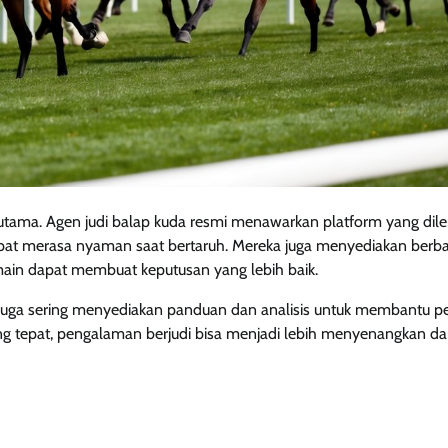
utama. Agen judi balap kuda resmi menawarkan platform yang dile
dapat merasa nyaman saat bertaruh. Mereka juga menyediakan berba
main dapat membuat keputusan yang lebih baik.
 juga sering menyediakan panduan dan analisis untuk membantu 
g tepat, pengalaman berjudi bisa menjadi lebih menyenangkan d