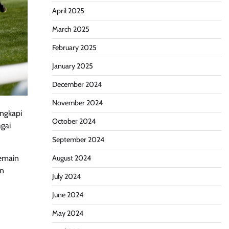
April 2025
March 2025
February 2025
January 2025
December 2024
November 2024
ngkapi
October 2024
gai
September 2024
pemain
August 2024
an
July 2024
June 2024
May 2024