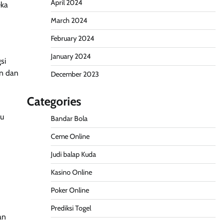
April 2024
eka
March 2024
February 2024
January 2024
si
an dan
December 2023
Categories
au
Bandar Bola
Ceme Online
Judi balap Kuda
Kasino Online
Poker Online
Prediksi Togel
an