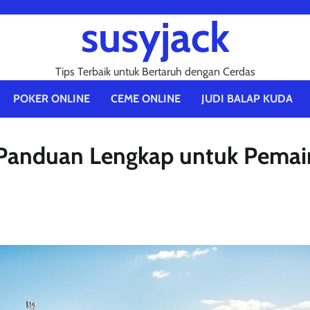
susyjack
Tips Terbaik untuk Bertaruh dengan Cerdas
POKER ONLINE
CEME ONLINE
JUDI BALAP KUDA
 Panduan Lengkap untuk Pemai