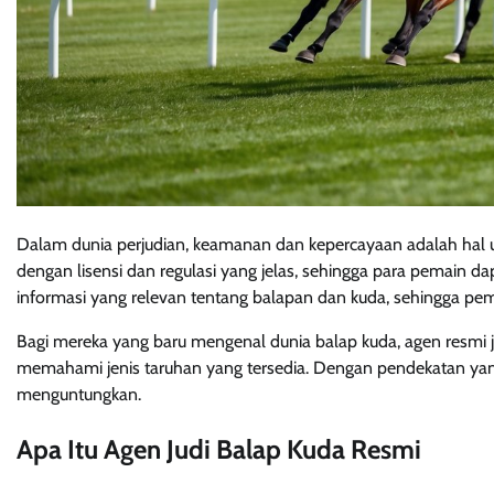
Dalam dunia perjudian, keamanan dan kepercayaan adalah hal 
dengan lisensi dan regulasi yang jelas, sehingga para pemain 
informasi yang relevan tentang balapan dan kuda, sehingga pe
Bagi mereka yang baru mengenal dunia balap kuda, agen resmi
memahami jenis taruhan yang tersedia. Dengan pendekatan yan
menguntungkan.
Apa Itu Agen Judi Balap Kuda Resmi