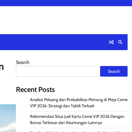
Search
n
Search
Recent Posts
Analisis Peluang dan Probabilitas Menang di Meja Ceme
VIP 2026: Strategi dan Taktik Terbaik
Rekomendasi Situs Judi Kartu Ceme VIP 2026 Dengan
Bonus Terbesar dan Keuntungan Lainnya