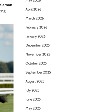
May 2026
galaman
April 2026
ing
March 2026
February 2026
January 2026
December 2025
November 2025
October 2025
September 2025
August 2025
July 2025
June 2025
May 2025