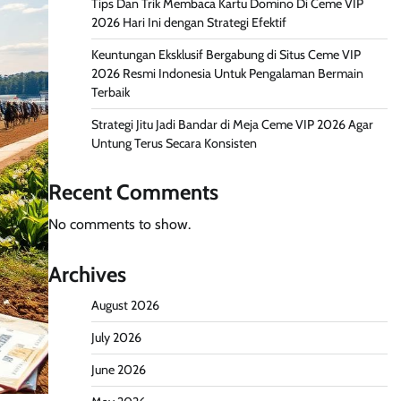
Tips Dan Trik Membaca Kartu Domino Di Ceme VIP
2026 Hari Ini dengan Strategi Efektif
Keuntungan Eksklusif Bergabung di Situs Ceme VIP
2026 Resmi Indonesia Untuk Pengalaman Bermain
Terbaik
Strategi Jitu Jadi Bandar di Meja Ceme VIP 2026 Agar
Untung Terus Secara Konsisten
Recent Comments
No comments to show.
Archives
August 2026
July 2026
June 2026