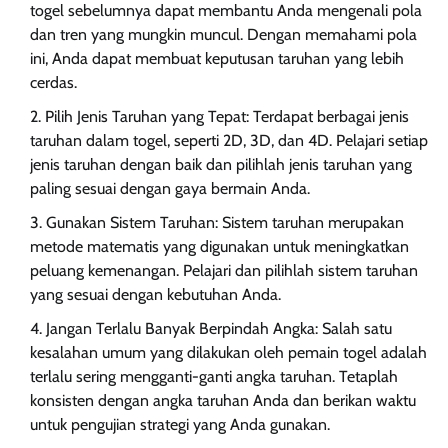
togel sebelumnya dapat membantu Anda mengenali pola
dan tren yang mungkin muncul. Dengan memahami pola
ini, Anda dapat membuat keputusan taruhan yang lebih
cerdas.
Pilih Jenis Taruhan yang Tepat: Terdapat berbagai jenis
taruhan dalam togel, seperti 2D, 3D, dan 4D. Pelajari setiap
jenis taruhan dengan baik dan pilihlah jenis taruhan yang
paling sesuai dengan gaya bermain Anda.
Gunakan Sistem Taruhan: Sistem taruhan merupakan
metode matematis yang digunakan untuk meningkatkan
peluang kemenangan. Pelajari dan pilihlah sistem taruhan
yang sesuai dengan kebutuhan Anda.
Jangan Terlalu Banyak Berpindah Angka: Salah satu
kesalahan umum yang dilakukan oleh pemain togel adalah
terlalu sering mengganti-ganti angka taruhan. Tetaplah
konsisten dengan angka taruhan Anda dan berikan waktu
untuk pengujian strategi yang Anda gunakan.