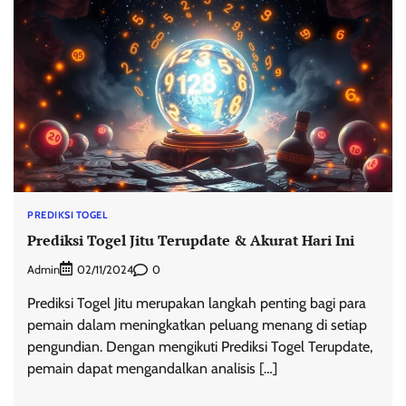
PREDIKSI TOGEL
Prediksi Togel Jitu Terupdate & Akurat Hari Ini
Admin
0
02/11/2024
Prediksi Togel Jitu merupakan langkah penting bagi para
pemain dalam meningkatkan peluang menang di setiap
pengundian. Dengan mengikuti Prediksi Togel Terupdate,
pemain dapat mengandalkan analisis […]