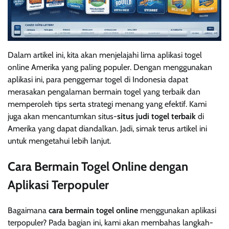
Dalam artikel ini, kita akan menjelajahi lima aplikasi togel
online Amerika yang paling populer. Dengan menggunakan
aplikasi ini, para penggemar togel di Indonesia dapat
merasakan pengalaman bermain togel yang terbaik dan
memperoleh tips serta strategi menang yang efektif. Kami
juga akan mencantumkan situs-
situs judi togel terbaik
di
Amerika yang dapat diandalkan. Jadi, simak terus artikel ini
untuk mengetahui lebih lanjut.
Cara Bermain Togel Online dengan
Aplikasi Terpopuler
Bagaimana
cara bermain togel online
menggunakan aplikasi
terpopuler? Pada bagian ini, kami akan membahas langkah-