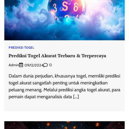
PREDIKSI TOGEL
Prediksi Togel Akurat Terbaru & Terpercaya
Admin
0
09/12/2024
Dalam dunia perjudian, khususnya togel, memiliki prediksi
togel akurat sangatlah penting untuk meningkatkan
peluang menang. Melalui prediksi angka togel akurat, para
pemain dapat menganalisis data […]