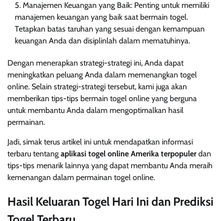
Manajemen Keuangan yang Baik: Penting untuk memiliki
manajemen keuangan yang baik saat bermain togel.
Tetapkan batas taruhan yang sesuai dengan kemampuan
keuangan Anda dan disiplinlah dalam mematuhinya.
Dengan menerapkan strategi-strategi ini, Anda dapat
meningkatkan peluang Anda dalam memenangkan togel
online. Selain strategi-strategi tersebut, kami juga akan
memberikan tips-tips bermain togel online yang berguna
untuk membantu Anda dalam mengoptimalkan hasil
permainan.
Jadi, simak terus artikel ini untuk mendapatkan informasi
terbaru tentang
aplikasi togel online Amerika terpopuler
dan
tips-tips menarik lainnya yang dapat membantu Anda meraih
kemenangan dalam permainan togel online.
Hasil Keluaran Togel Hari Ini dan Prediksi
Togel Terbaru