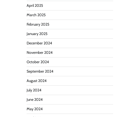
April 2025
March 2025
February 2025
January 2025
December 2024
November 2024
October 2024
September 2024
August 2024
July 2024
June 2024
May 2024