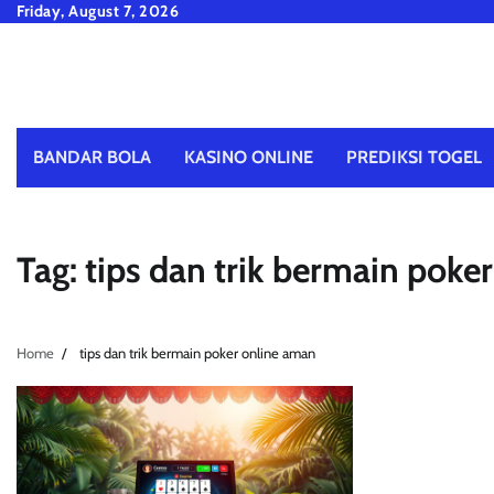
Skip
Friday, August 7, 2026
to
content
BANDAR BOLA
KASINO ONLINE
PREDIKSI TOGEL
Tag:
tips dan trik bermain poke
Home
tips dan trik bermain poker online aman