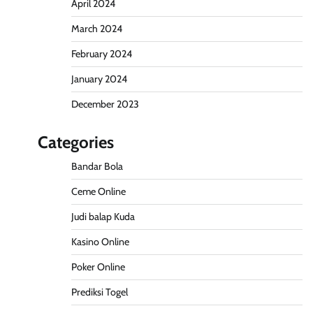
April 2024
March 2024
February 2024
January 2024
December 2023
Categories
Bandar Bola
Ceme Online
Judi balap Kuda
Kasino Online
Poker Online
Prediksi Togel