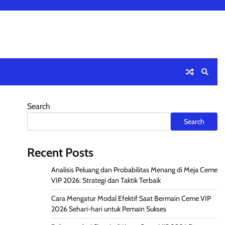
Search
Search
Recent Posts
Analisis Peluang dan Probabilitas Menang di Meja Ceme
VIP 2026: Strategi dan Taktik Terbaik
Cara Mengatur Modal Efektif Saat Bermain Ceme VIP
2026 Sehari-hari untuk Pemain Sukses