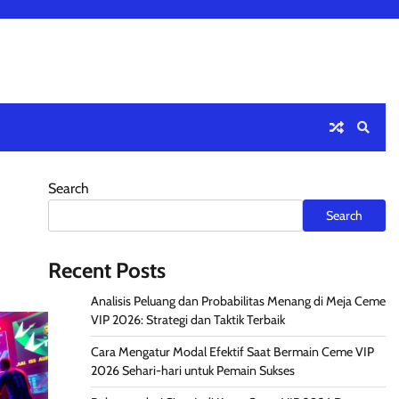
Search
Search
Recent Posts
Analisis Peluang dan Probabilitas Menang di Meja Ceme
VIP 2026: Strategi dan Taktik Terbaik
Cara Mengatur Modal Efektif Saat Bermain Ceme VIP
2026 Sehari-hari untuk Pemain Sukses