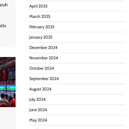
aruh
April 2025
March 2025
atu
February 2025
January 2025
December 2024
November 2024
October 2024
September 2024
August 2024
July 2024
June 2024
May 2024