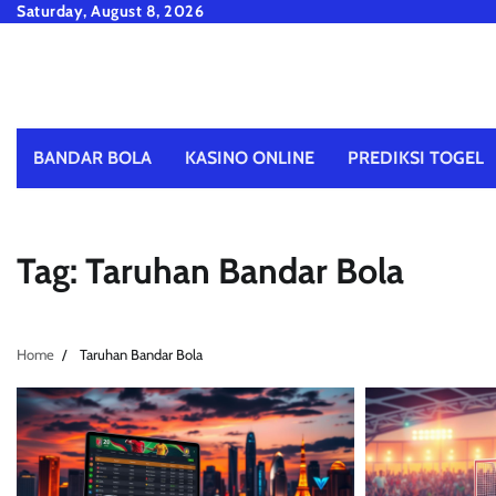
Skip
Saturday, August 8, 2026
to
content
BANDAR BOLA
KASINO ONLINE
PREDIKSI TOGEL
Tag:
Taruhan Bandar Bola
Home
Taruhan Bandar Bola