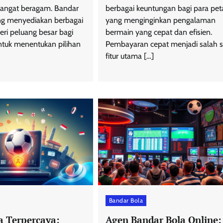
sangat beragam. Bandar
berbagai keuntungan bagi para pet
ng menyediakan berbagai
yang menginginkan pengalaman
i peluang besar bagi
bermain yang cepat dan efisien.
ntuk menentukan pilihan
Pembayaran cepat menjadi salah s
fitur utama […]
Bandar Bola
a Terpercaya:
Agen Bandar Bola Online: