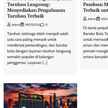
Taruhan Langsung:
Panduan Me
Menyediakan Pengalaman
Terbaik un
Taruhan Terbaik
Admin
10/0
0
Admin
19/07/2025
Di dunia perju
Taruhan olahraga telah menjadi salah
Bandar Bola Te
satu cara paling menarik untuk
untuk memasti
menikmati pertandingan, dan bandar
aman dan men
bola dengan layanan taruhan langsung
pemain mungki
semakin populer di kalangan
antara banyakn
penggemar. Layanan […]