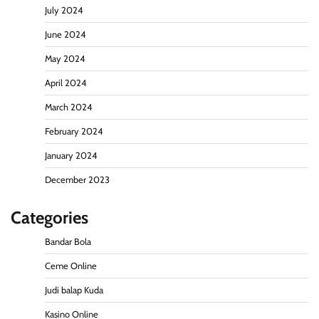
July 2024
June 2024
May 2024
April 2024
March 2024
February 2024
January 2024
December 2023
Categories
Bandar Bola
Ceme Online
Judi balap Kuda
Kasino Online