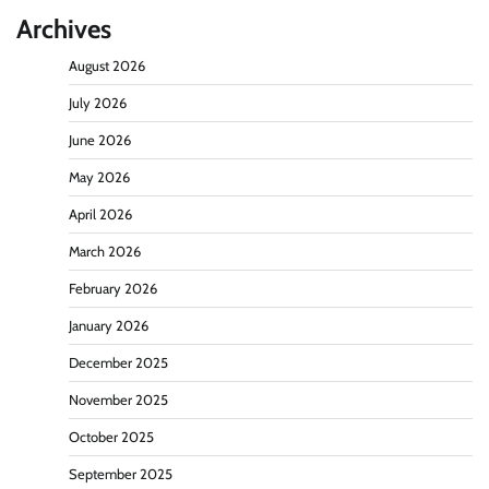
Archives
August 2026
July 2026
June 2026
May 2026
April 2026
March 2026
February 2026
January 2026
December 2025
November 2025
October 2025
September 2025