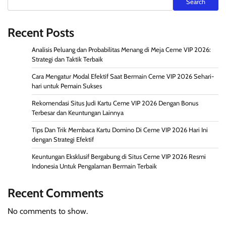
Search
Recent Posts
Analisis Peluang dan Probabilitas Menang di Meja Ceme VIP 2026:
Strategi dan Taktik Terbaik
Cara Mengatur Modal Efektif Saat Bermain Ceme VIP 2026 Sehari-
hari untuk Pemain Sukses
Rekomendasi Situs Judi Kartu Ceme VIP 2026 Dengan Bonus
Terbesar dan Keuntungan Lainnya
Tips Dan Trik Membaca Kartu Domino Di Ceme VIP 2026 Hari Ini
dengan Strategi Efektif
Keuntungan Eksklusif Bergabung di Situs Ceme VIP 2026 Resmi
Indonesia Untuk Pengalaman Bermain Terbaik
Recent Comments
No comments to show.