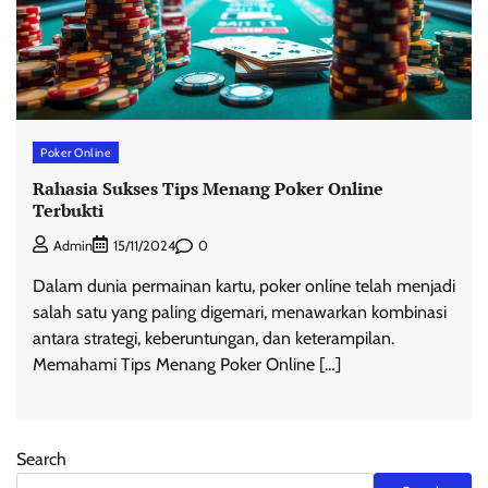
Poker Online
Rahasia Sukses Tips Menang Poker Online
Terbukti
0
Admin
15/11/2024
Dalam dunia permainan kartu, poker online telah menjadi
salah satu yang paling digemari, menawarkan kombinasi
antara strategi, keberuntungan, dan keterampilan.
Memahami Tips Menang Poker Online […]
Search