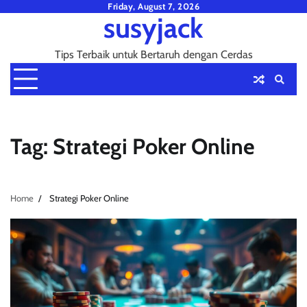
Skip
Friday, August 7, 2026
susyjack
to
content
Tips Terbaik untuk Bertaruh dengan Cerdas
Tag:
Strategi Poker Online
Home
Strategi Poker Online