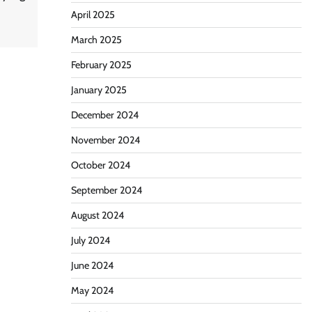
April 2025
March 2025
February 2025
January 2025
December 2024
November 2024
October 2024
September 2024
August 2024
July 2024
June 2024
May 2024