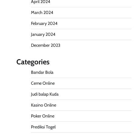
April 2024
March 2024
February 2024
January 2024
December 2023
Categories
Bandar Bola
Ceme Online
Judi balap Kuda
Kasino Online
Poker Online
Prediksi Togel