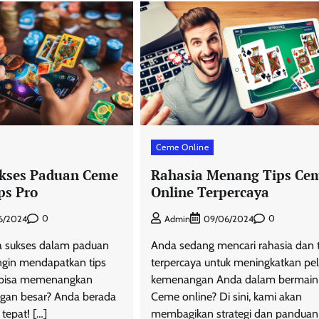
Ceme Online
ukses Paduan Ceme
Rahasia Menang Tips Ce
ps Pro
Online Terpercaya
0
0
6/2024
Admin
09/06/2024
a sukses dalam paduan
Anda sedang mencari rahasia dan t
ngin mendapatkan tips
terpercaya untuk meningkatkan pe
 bisa memenangkan
kemenangan Anda dalam bermain
gan besar? Anda berada
Ceme online? Di sini, kami akan
tepat! […]
membagikan strategi dan panduan