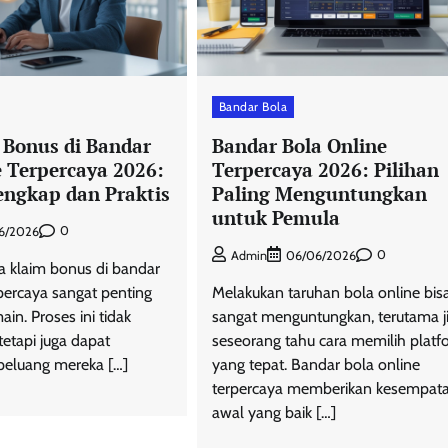
Bandar Bola
 Bonus di Bandar
Bandar Bola Online
e Terpercaya 2026:
Terpercaya 2026: Pilihan
ngkap dan Praktis
Paling Menguntungkan
untuk Pemula
0
6/2026
0
Admin
06/06/2026
 klaim bonus di bandar
rpercaya sangat penting
Melakukan taruhan bola online bis
ain. Proses ini tidak
sangat menguntungkan, terutama j
etapi juga dapat
seseorang tahu cara memilih platf
peluang mereka […]
yang tepat. Bandar bola online
terpercaya memberikan kesempat
awal yang baik […]