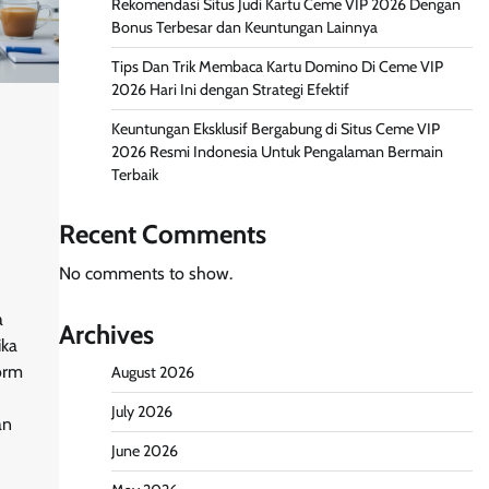
Rekomendasi Situs Judi Kartu Ceme VIP 2026 Dengan
Bonus Terbesar dan Keuntungan Lainnya
Tips Dan Trik Membaca Kartu Domino Di Ceme VIP
2026 Hari Ini dengan Strategi Efektif
Keuntungan Eksklusif Bergabung di Situs Ceme VIP
2026 Resmi Indonesia Untuk Pengalaman Bermain
Terbaik
Recent Comments
No comments to show.
a
Archives
ika
orm
August 2026
July 2026
an
June 2026