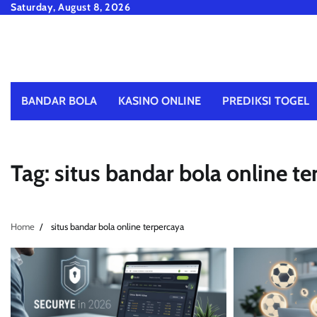
Skip
Saturday, August 8, 2026
to
content
BANDAR BOLA
KASINO ONLINE
PREDIKSI TOGEL
Tag:
situs bandar bola online t
Home
situs bandar bola online terpercaya