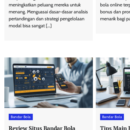
meningkatkan peluang mereka untuk
bola online te
menang. Menguasai dasar-dasar analisis
bonus dan pro
pertandingan dan strategi pengelolaan
menarik bagi p
modal bisa sangat […]
Bandar Bola
Bandar Bola
Review Situs Bandar Bola
Tips Main 