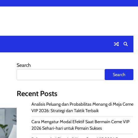
Search
Search
Recent Posts
Analisis Peluang dan Probabilitas Menang di Meja Ceme
VIP 2026: Strategi dan Taktik Terbaik
Cara Mengatur Modal Efektif Saat Bermain Ceme VIP
2026 Sehari-hari untuk Pemain Sukses