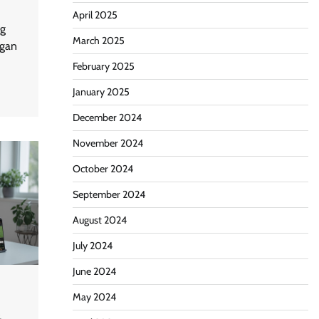
April 2025
ng
March 2025
ngan
February 2025
January 2025
December 2024
November 2024
October 2024
September 2024
August 2024
July 2024
June 2024
May 2024
a