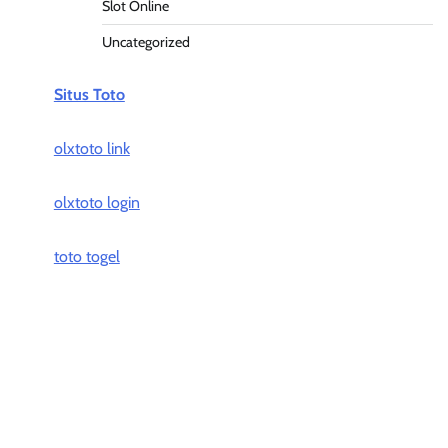
Slot Online
Uncategorized
Situs Toto
olxtoto link
olxtoto login
toto togel