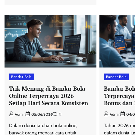
Bandar Bola
Bandar Bola
Trik Menang di Bandar Bola
Bandar Bol
Online Terpercaya 2026
Terpercay
Setiap Hari Secara Konsisten
Bonus dan 
0
Admin
05/06/2026
Admin
04/0
Dalam dunia taruhan bola online,
Tahun 2026 m
banyak orang mencari cara untuk
dalam dunia jud