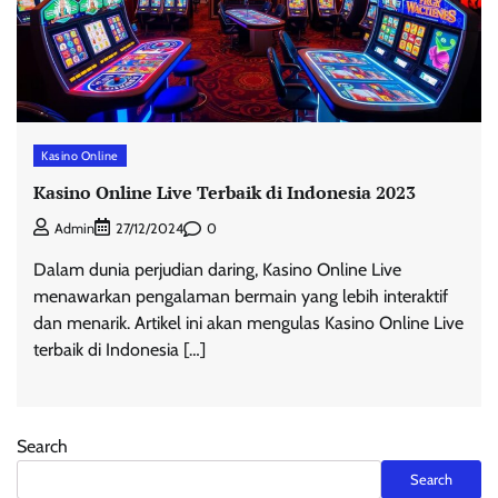
Kasino Online
Kasino Online Live Terbaik di Indonesia 2023
0
Admin
27/12/2024
Dalam dunia perjudian daring, Kasino Online Live
menawarkan pengalaman bermain yang lebih interaktif
dan menarik. Artikel ini akan mengulas Kasino Online Live
terbaik di Indonesia […]
Search
Search