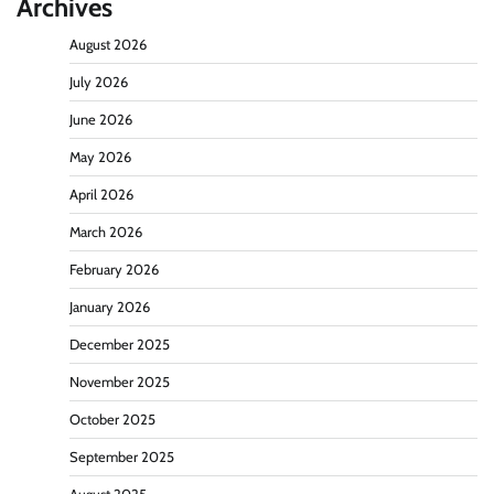
Archives
August 2026
July 2026
June 2026
May 2026
April 2026
March 2026
February 2026
January 2026
December 2025
November 2025
October 2025
September 2025