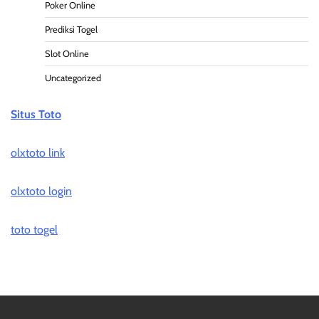
Poker Online
Prediksi Togel
Slot Online
Uncategorized
Situs Toto
olxtoto link
olxtoto login
toto togel