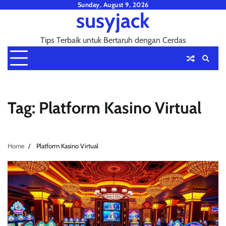
Skip
Sunday, August 9, 2026
susyjack
to
content
Tips Terbaik untuk Bertaruh dengan Cerdas
Tag:
Platform Kasino Virtual
Home
Platform Kasino Virtual