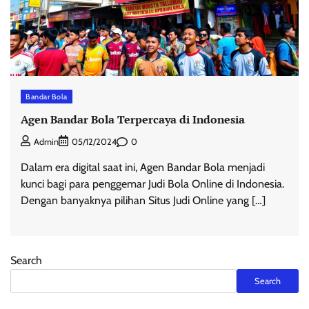
Bandar Bola
Agen Bandar Bola Terpercaya di Indonesia
0
Admin
05/12/2024
Dalam era digital saat ini, Agen Bandar Bola menjadi
kunci bagi para penggemar Judi Bola Online di Indonesia.
Dengan banyaknya pilihan Situs Judi Online yang […]
Search
Search