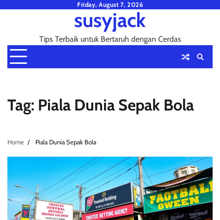
Skip
Friday, August 7, 2026
susyjack
to
content
Tips Terbaik untuk Bertaruh dengan Cerdas
Tag:
Piala Dunia Sepak Bola
Home
Piala Dunia Sepak Bola