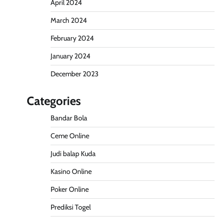
April 2024
March 2024
February 2024
January 2024
December 2023
Categories
Bandar Bola
Ceme Online
Judi balap Kuda
Kasino Online
Poker Online
Prediksi Togel