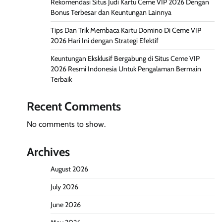
Rekomendasi Situs Judi Kartu Ceme VIP 2026 Dengan
Bonus Terbesar dan Keuntungan Lainnya
Tips Dan Trik Membaca Kartu Domino Di Ceme VIP
2026 Hari Ini dengan Strategi Efektif
Keuntungan Eksklusif Bergabung di Situs Ceme VIP
2026 Resmi Indonesia Untuk Pengalaman Bermain
Terbaik
Recent Comments
No comments to show.
Archives
August 2026
July 2026
June 2026