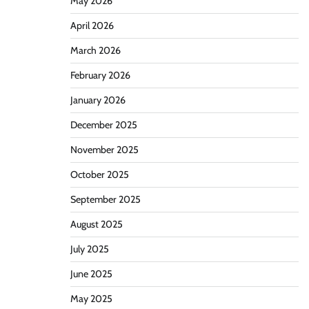
May 2026
April 2026
March 2026
February 2026
January 2026
December 2025
November 2025
October 2025
September 2025
August 2025
July 2025
June 2025
May 2025