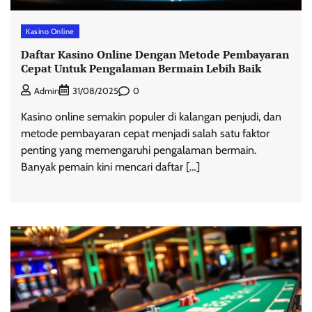
Kasino Online
Daftar Kasino Online Dengan Metode Pembayaran
Cepat Untuk Pengalaman Bermain Lebih Baik
0
Admin
31/08/2025
Kasino online semakin populer di kalangan penjudi, dan
metode pembayaran cepat menjadi salah satu faktor
penting yang memengaruhi pengalaman bermain.
Banyak pemain kini mencari daftar […]