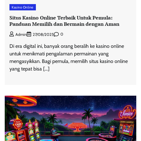
Kasino Online
Situs Kasino Online Terbaik Untuk Pemula:
Panduan Memilih dan Bermain dengan Aman
0
Admin
27/08/2025
Di era digital ini, banyak orang beralih ke kasino online
untuk menikmati pengalaman permainan yang
mengasyikkan. Bagi pemula, memilih situs kasino online
yang tepat bisa […]