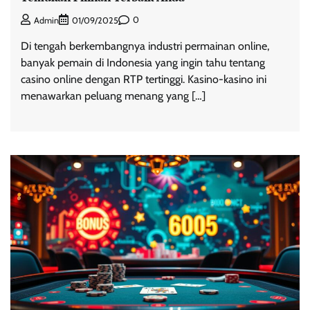
0
Admin
01/09/2025
Di tengah berkembangnya industri permainan online,
banyak pemain di Indonesia yang ingin tahu tentang
casino online dengan RTP tertinggi. Kasino-kasino ini
menawarkan peluang menang yang […]