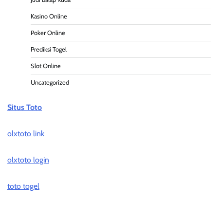
Kasino Online
Poker Online
Prediksi Togel
Slot Online
Uncategorized
Situs Toto
olxtoto link
olxtoto login
toto togel