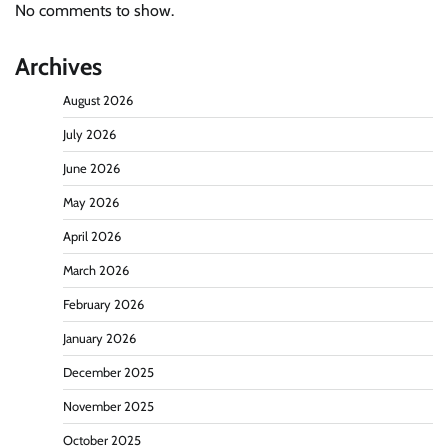
No comments to show.
Archives
August 2026
July 2026
June 2026
May 2026
April 2026
March 2026
February 2026
January 2026
December 2025
November 2025
October 2025