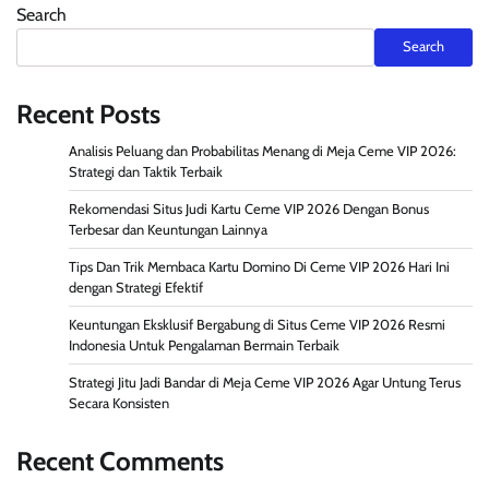
Search
Search
Recent Posts
Analisis Peluang dan Probabilitas Menang di Meja Ceme VIP 2026:
Strategi dan Taktik Terbaik
Rekomendasi Situs Judi Kartu Ceme VIP 2026 Dengan Bonus
Terbesar dan Keuntungan Lainnya
Tips Dan Trik Membaca Kartu Domino Di Ceme VIP 2026 Hari Ini
dengan Strategi Efektif
Keuntungan Eksklusif Bergabung di Situs Ceme VIP 2026 Resmi
Indonesia Untuk Pengalaman Bermain Terbaik
Strategi Jitu Jadi Bandar di Meja Ceme VIP 2026 Agar Untung Terus
Secara Konsisten
Recent Comments