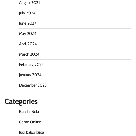
August 2024
July 2024
June 2024
May 2024
April 2024
March 2024
February 2024
January 2024
December 2023
Categories
Bandar Bola
Ceme Online
Judi balap Kuda