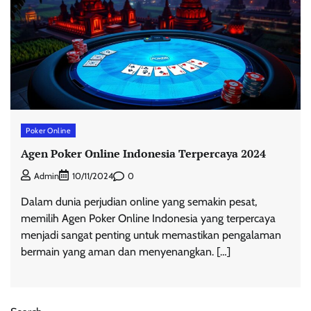
Poker Online
Agen Poker Online Indonesia Terpercaya 2024
0
Admin
10/11/2024
Dalam dunia perjudian online yang semakin pesat,
memilih Agen Poker Online Indonesia yang terpercaya
menjadi sangat penting untuk memastikan pengalaman
bermain yang aman dan menyenangkan. […]