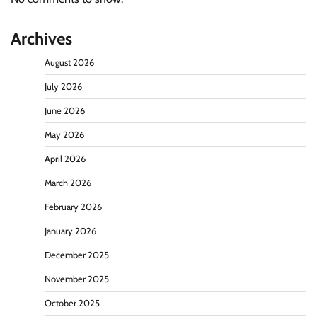
Archives
August 2026
July 2026
June 2026
May 2026
April 2026
March 2026
February 2026
January 2026
December 2025
November 2025
October 2025