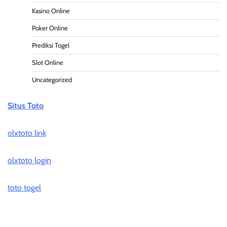
Kasino Online
Poker Online
Prediksi Togel
Slot Online
Uncategorized
Situs Toto
olxtoto link
olxtoto login
toto togel