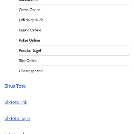
Ceme Online
Judi balap Kuda
Kasino Online
Poker Online
Prediksi Togel
Slot Online
Uncategorized
Situs Toto
olxtoto link
olxtoto login