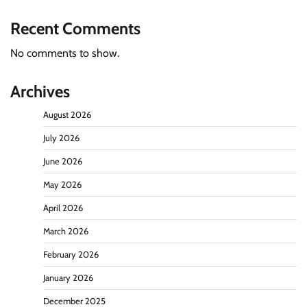
Recent Comments
No comments to show.
Archives
August 2026
July 2026
June 2026
May 2026
April 2026
March 2026
February 2026
January 2026
December 2025