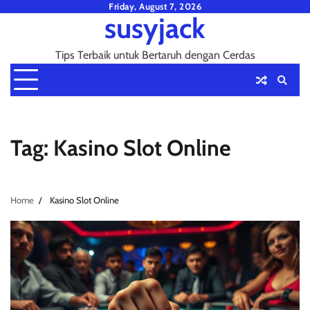
Skip
Friday, August 7, 2026
susyjack
to
content
Tips Terbaik untuk Bertaruh dengan Cerdas
Tag:
Kasino Slot Online
Home
Kasino Slot Online