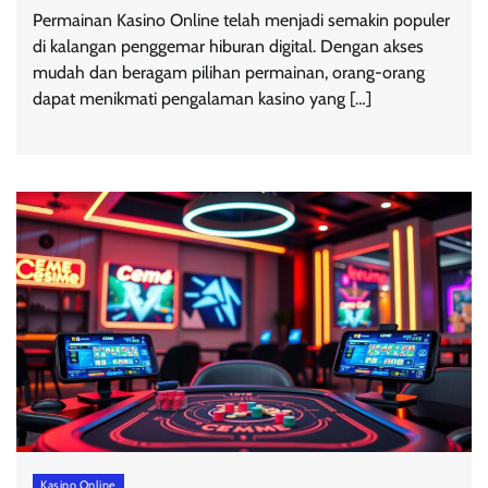
Permainan Kasino Online telah menjadi semakin populer
di kalangan penggemar hiburan digital. Dengan akses
mudah dan beragam pilihan permainan, orang-orang
dapat menikmati pengalaman kasino yang […]
Kasino Online