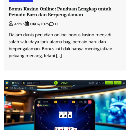
Bonus Kasino Online: Panduan Lengkap untuk
Pemain Baru dan Berpengalaman
0
Admin
01/07/2025
Dalam dunia perjudian online, bonus kasino menjadi
salah satu daya tarik utama bagi pemain baru dan
berpengalaman. Bonus ini tidak hanya meningkatkan
peluang menang, tetapi […]