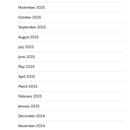
November 2025
October 2025
September 2025
August 2025
July 2025
June 2025
May 2025
April 2025
March 2025
February 2025
January 2025
December 2024
November 2024