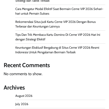
Strategi dan Taktik Terbaik
Cara Mengatur Modal Efektif Saat Bermain Ceme VIP 2026 Sehari-
hari untuk Pemain Sukses
Rekomendasi Situs Judi Kartu Ceme VIP 2026 Dengan Bonus
Terbesar dan Keuntungan Lainnya
Tips Dan Trik Membaca Kartu Domino Di Ceme VIP 2026 Hari Ini
dengan Strategi Efektif
Keuntungan Eksklusif Bergabung di Situs Ceme VIP 2026 Resmi
Indonesia Untuk Pengalaman Bermain Terbaik
Recent Comments
No comments to show.
Archives
August 2026
July 2026