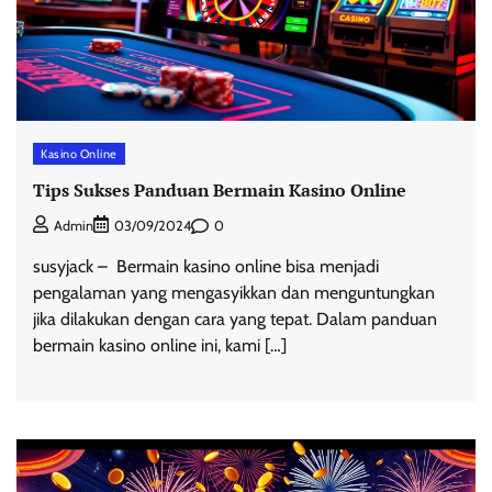
Kasino Online
Tips Sukses Panduan Bermain Kasino Online
0
Admin
03/09/2024
susyjack – Bermain kasino online bisa menjadi
pengalaman yang mengasyikkan dan menguntungkan
jika dilakukan dengan cara yang tepat. Dalam panduan
bermain kasino online ini, kami […]