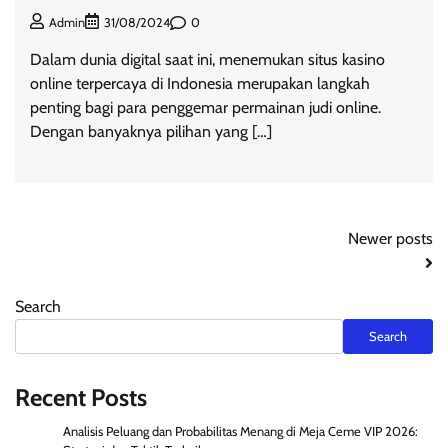
0
Admin
31/08/2024
Dalam dunia digital saat ini, menemukan situs kasino
online terpercaya di Indonesia merupakan langkah
penting bagi para penggemar permainan judi online.
Dengan banyaknya pilihan yang […]
Posts
Newer posts
navigation
Search
Search
Recent Posts
Analisis Peluang dan Probabilitas Menang di Meja Ceme VIP 2026: