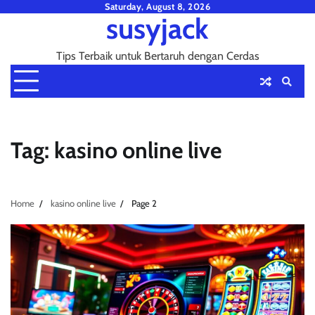
Skip
Saturday, August 8, 2026
susyjack
to
content
Tips Terbaik untuk Bertaruh dengan Cerdas
Tag:
kasino online live
Home
kasino online live
Page 2