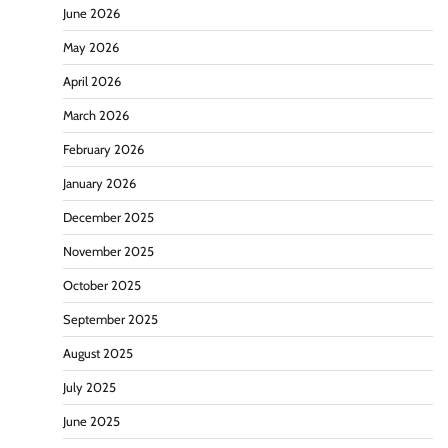
June 2026
May 2026
April 2026
March 2026
February 2026
January 2026
December 2025
November 2025
October 2025
September 2025
August 2025
July 2025
June 2025