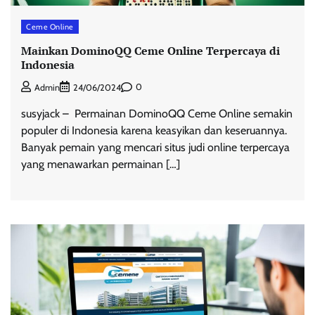
Ceme Online
Mainkan DominoQQ Ceme Online Terpercaya di
Indonesia
0
Admin
24/06/2024
susyjack – Permainan DominoQQ Ceme Online semakin
populer di Indonesia karena keasyikan dan keseruannya.
Banyak pemain yang mencari situs judi online terpercaya
yang menawarkan permainan […]