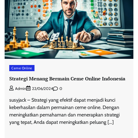
Ceme Online
Strategi Menang Bermain Ceme Online Indonesia
0
Admin
22/06/2024
susyjack – Strategi yang efektif dapat menjadi kunci
keberhasilan dalam permainan ceme online. Dengan
meningkatkan pemahaman dan menerapkan strategi
yang tepat, Anda dapat meningkatkan peluang […]