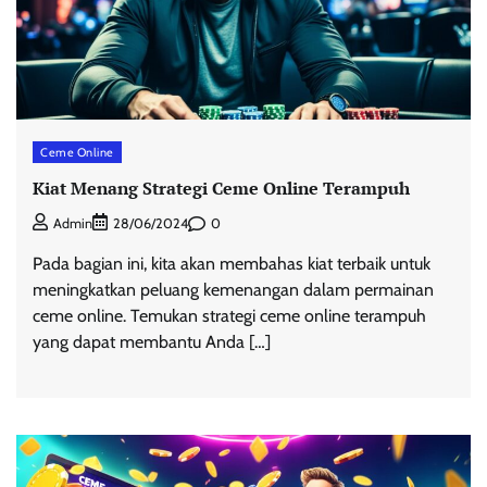
Ceme Online
Kiat Menang Strategi Ceme Online Terampuh
0
Admin
28/06/2024
Pada bagian ini, kita akan membahas kiat terbaik untuk
meningkatkan peluang kemenangan dalam permainan
ceme online. Temukan strategi ceme online terampuh
yang dapat membantu Anda […]