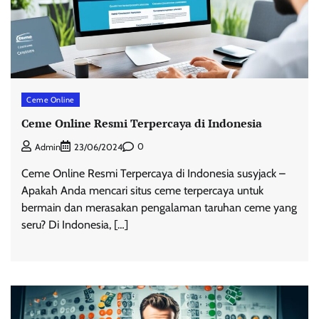
Ceme Online
Ceme Online Resmi Terpercaya di Indonesia
0
Admin
23/06/2024
Ceme Online Resmi Terpercaya di Indonesia susyjack –
Apakah Anda mencari situs ceme terpercaya untuk
bermain dan merasakan pengalaman taruhan ceme yang
seru? Di Indonesia, […]