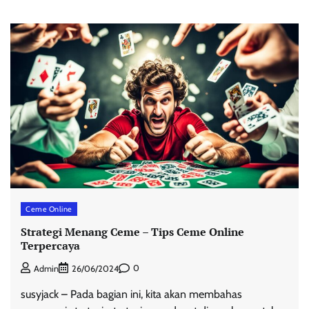
Ceme Online
Strategi Menang Ceme – Tips Ceme Online
Terpercaya
0
Admin
26/06/2024
susyjack – Pada bagian ini, kita akan membahas