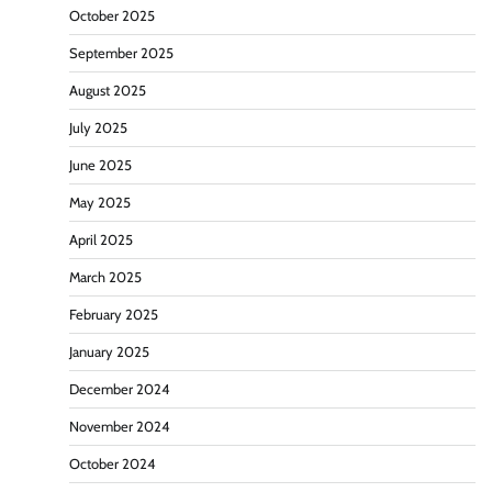
October 2025
September 2025
August 2025
July 2025
June 2025
May 2025
April 2025
March 2025
February 2025
January 2025
December 2024
November 2024
October 2024