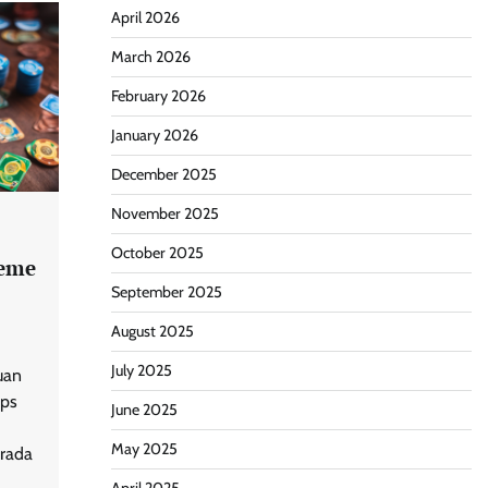
April 2026
March 2026
February 2026
January 2026
December 2025
November 2025
October 2025
Ceme
September 2025
August 2025
July 2025
uan
ips
June 2025
May 2025
rada