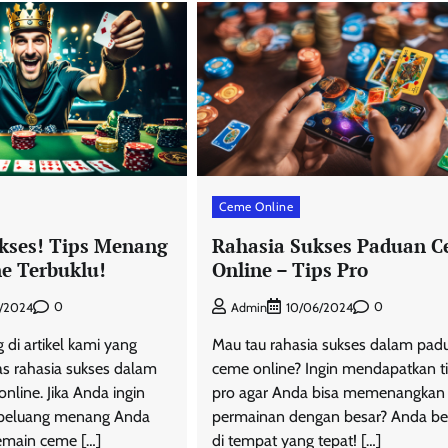
Ceme Online
kses! Tips Menang
Rahasia Sukses Paduan 
e Terbuklu!
Online – Tips Pro
0
0
6/2024
Admin
10/06/2024
di artikel kami yang
Mau tau rahasia sukses dalam pad
 rahasia sukses dalam
ceme online? Ingin mendapatkan t
nline. Jika Anda ingin
pro agar Anda bisa memenangkan
peluang menang Anda
permainan dengan besar? Anda be
emain ceme […]
di tempat yang tepat! […]