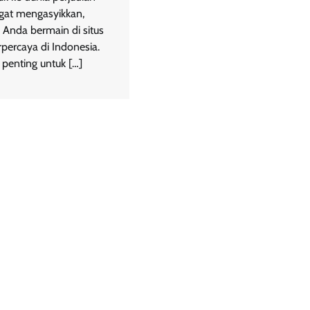
ngat mengasyikkan,
 Anda bermain di situs
percaya di Indonesia.
penting untuk […]