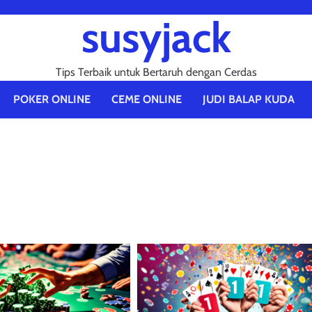
susyjack
Tips Terbaik untuk Bertaruh dengan Cerdas
POKER ONLINE
CEME ONLINE
JUDI BALAP KUDA