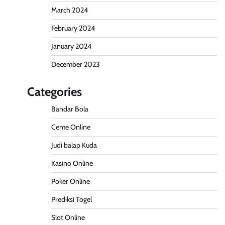
March 2024
February 2024
January 2024
December 2023
Categories
Bandar Bola
Ceme Online
Judi balap Kuda
Kasino Online
Poker Online
Prediksi Togel
Slot Online