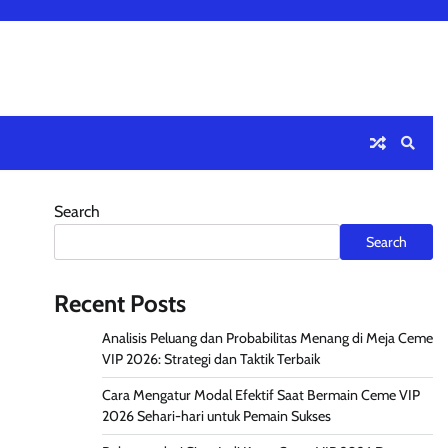
Search
Search
Recent Posts
Analisis Peluang dan Probabilitas Menang di Meja Ceme
VIP 2026: Strategi dan Taktik Terbaik
Cara Mengatur Modal Efektif Saat Bermain Ceme VIP
2026 Sehari-hari untuk Pemain Sukses