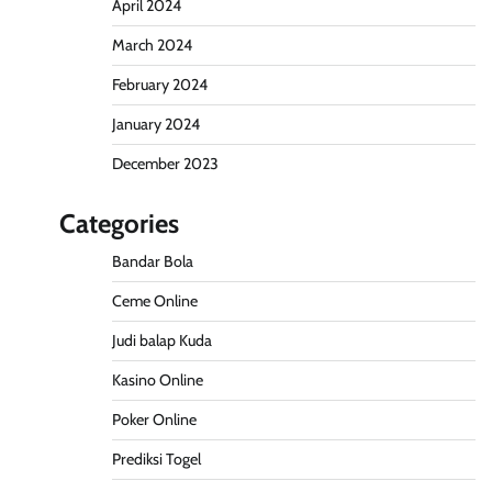
April 2024
March 2024
February 2024
January 2024
December 2023
Categories
Bandar Bola
Ceme Online
Judi balap Kuda
Kasino Online
Poker Online
Prediksi Togel