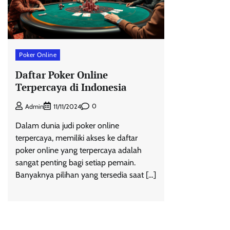
Poker Online
Daftar Poker Online
Terpercaya di Indonesia
0
Admin
11/11/2024
Dalam dunia judi poker online
terpercaya, memiliki akses ke daftar
poker online yang terpercaya adalah
sangat penting bagi setiap pemain.
Banyaknya pilihan yang tersedia saat […]