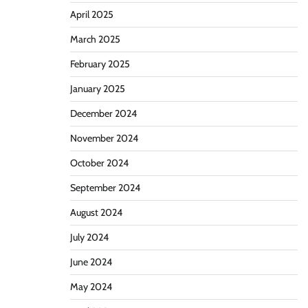
April 2025
March 2025
February 2025
January 2025
December 2024
November 2024
October 2024
September 2024
August 2024
July 2024
June 2024
May 2024